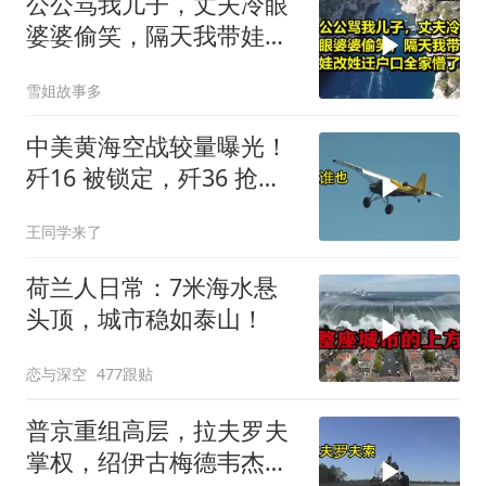
公公骂我儿子，丈夫冷眼
婆婆偷笑，隔天我带娃改
姓迁户口全家懵了！
雪姐故事多
中美黄海空战较量曝光！
歼16 被锁定，歼36 抢先
首飞，川普梦碎
王同学来了
荷兰人日常：7米海水悬
头顶，城市稳如泰山！
恋与深空
477跟贴
普京重组高层，拉夫罗夫
掌权，绍伊古梅德韦杰夫