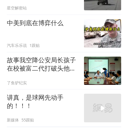
去向成谜
星空解密站
中美到底在博弈什么
汽车乐乐说
1跟贴
故事我空降公安局长孩子
在校被富二代打破头他爹
叫嚣开个价
了鱼驴纪实
讲真，是球网先动手
的！！！
新媒体
55跟贴