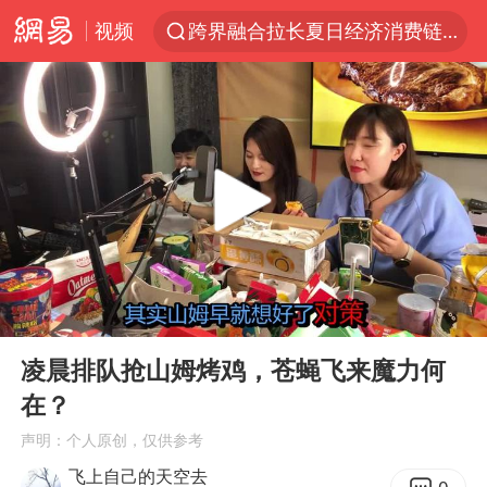
视频
跨界融合拉长夏日经济消费链条
上海轨交全网络地面高架区段限速运行
拜登前列腺癌恶化
四川宜宾5.5级地震后余震为何不断
“伊斯兰版北约”出现
2026年7月份居民消费价格同比上涨0.5%
台铃电动车仅骑一年就断电趴窝
00:00
05:32
浙江海域将现5到8米巨浪到狂浪
Play
Ent
full
上海中心城区暴雨预警由橙变红
凌晨排队抢山姆烤鸡，苍蝇飞来魔力何
在？
以军士兵把枪口对准中国记者
声明：个人原创，仅供参考
白海豚在海上打了个结
飞上自己的天空去