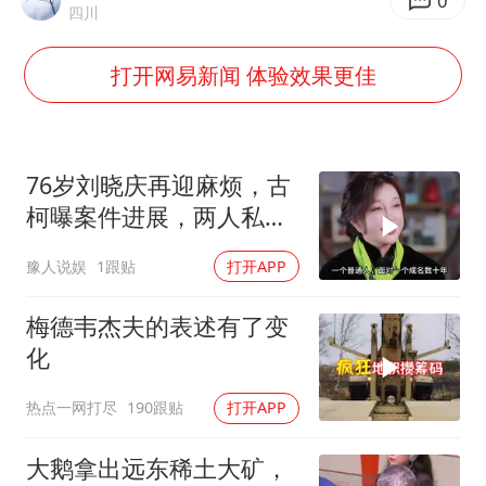
方桃子代言广告视频已下架
0
四川
外国游客的“中国游三件套”火了
打开网易新闻 体验效果更佳
上海大部迎大暴雨
一周大涨超7% 金价为何突然上涨
WTT横滨冠军赛女单四强国乒占三席
76岁刘晓庆再迎麻烦，古
谢霆锋演唱会隔空祝王菲生日快乐
柯曝案件进展，两人私密
事仅是冰山一角
构建更高水平的全民健身公共服务体系
豫人说娱
1跟贴
打开APP
梅德韦杰夫的表述有了变
化
热点一网打尽
190跟贴
打开APP
大鹅拿出远东稀土大矿，