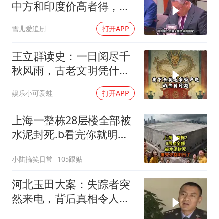
中方和印度价高者得，背
后全是各种算计
雪儿爱追剧
打开APP
王立群读史：一日阅尽千
秋风雨，古老文明凭什么
代代相传？
娱乐小可爱蛙
打开APP
上海一整栋28层楼全部被
水泥封死.b看完你就明白
了..s
小陆搞笑日常
105跟贴
河北玉田大案：失踪者突
然来电，背后真相令人震
惊