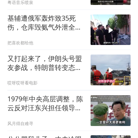
粤语音乐喷泉
基辅遭俄军轰炸致35死
伤，仓库毁氨气外泄全城
警报
把喜欢都给他
又打起来了，伊朗头号盟
友参战，特朗普转变态
度，英法德俄选边站
哎呀哎呀看电影
1979年中央高层调整，陈
云反对汪东兴担任领导职
务
风月得自难寻