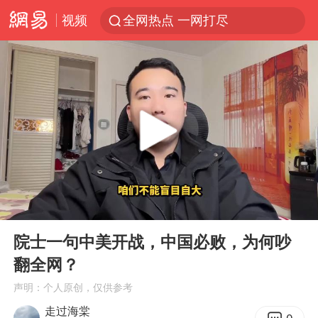
视频
全网热点 一网打尽
00:00
04:49
Play
Ent
full
院士一句中美开战，中国必败，为何吵
翻全网？
声明：个人原创，仅供参考
走过海棠