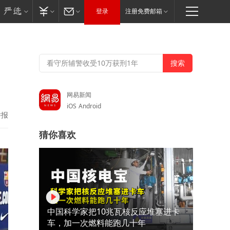
登录
注册免费邮箱
网易新闻
iOS
Android
举报
猜你喜欢
中国科学家把10兆瓦核反应堆塞进卡
车，加一次燃料能跑几十年