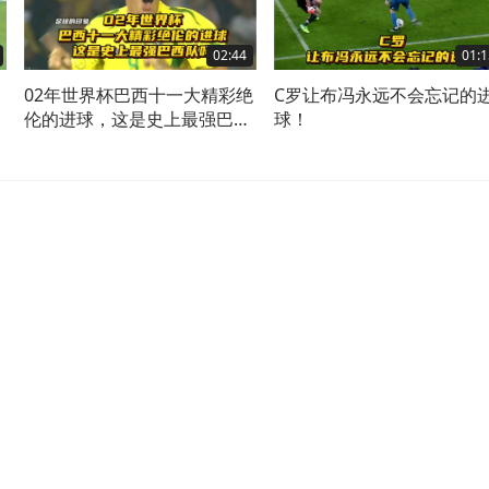
02:44
01:1
罗
02年世界杯巴西十一大精彩绝
C罗让布冯永远不会忘记的
伦的进球，这是史上最强巴西
球！
队吗？