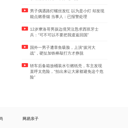
男子偶遇路灯螺丝发红 以为是小灯 却发现
能点燃香烟 当事人：已报警处理
12岁摩洛哥男孩边境哭泣恳求西班牙士
兵：“可不可以不要把我遣返回国”
国外一男子遭章鱼吸脸，上演“拔河大
战”，硬扯加铁棒敲打方才挣脱
轿车后备箱放桶装水引燃纸壳，车主发现
直呼太危险，“拍出来让大家都避免这个危
险”
尚
网易亲子