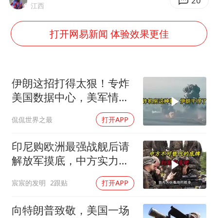
男子结婚8年3个女儿都不是亲生
20
江西
手机真会“偷听”我们说话吗
打开网易新闻 体验效果更佳
轰-6K到底是不是战略轰炸机
“皋”在低处
面对面丨蔡磊：与渐冻症抗争 纵使不敌 也不屈服
伊朗这招打得太狠！专炸
5万小车卖不动 微型代步车集体遇冷
美国数据中心，美军情报
系统直接瘫痪，比封海峡
加沙约14万栋建筑被完全摧毁
侃侃世界之最
打开APP
还致命
从科技创新看开局起步的时与势
印尼购欧洲最强战舰后请
解放军摸底，中方实力几
何？
宸宸的发明
2跟贴
打开APP
向特朗普致敬，美国一场