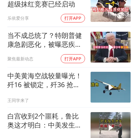
超级抹红竞赛已经启动
乐依爱分享
打开APP
当不成总统了？特朗普健
康急剧恶化，被曝恶疾缠
身，比拜登还严重
聚焦最新动态
打开APP
中美黄海空战较量曝光！
歼16 被锁定，歼36 抢先
首飞，川普梦碎
王同学来了
白宫收到2个噩耗，鲁比
奥这才明白：中美发生冲
突，结局只有一个