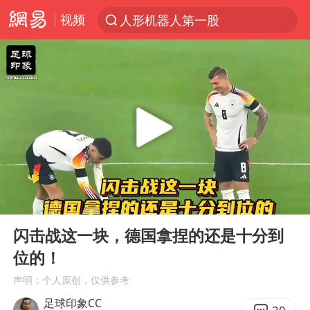
视频
人形机器人第一股
台风“白海豚”登陆 各地各部门全力应对
多地银行上调存款利率
上海地铁4条线路全线停运
4.2平卫生间补漏注胶花1.55万
白海豚路径图
宇树申购 中一签有望赚20万元
00:00
00:39
今日有3只新股申购
Play
Ent
full
武汉3名城管协管员殴打摊主被刑拘
闪击战这一块，德国拿捏的还是十分到
位的！
白海豚可深入内陆制造大范围风雨
声明：个人原创，仅供参考
NBA传奇教练老尼尔森去世
足球印象CC