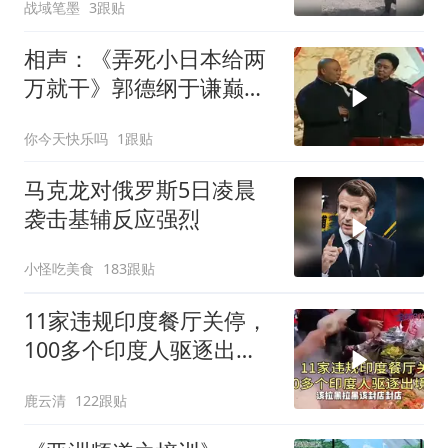
战域笔墨
3跟贴
相声：《弄死小日本给两
万就干》郭德纲于谦巅峰
经典爆笑相声
你今天快乐吗
1跟贴
马克龙对俄罗斯5日凌晨
袭击基辅反应强烈
小怪吃美食
183跟贴
11家违规印度餐厅关停，
100多个印度人驱逐出
境！
鹿云清
122跟贴