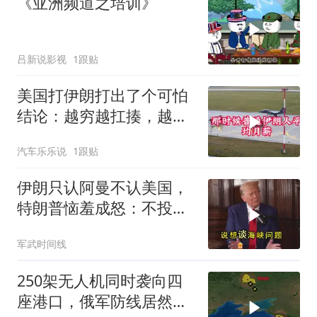
《亚洲频道之培训》
吕新说影视
1跟贴
美国打伊朗打出了个可怕
结论：越穷越扛揍，越富
越怕死！
汽车乐乐说
1跟贴
伊朗只认阿曼不认美国，
特朗普恼羞成怒：不投降
就永不解除封锁
军武时间线
250架无人机同时袭向四
座港口，俄军防线居然彻