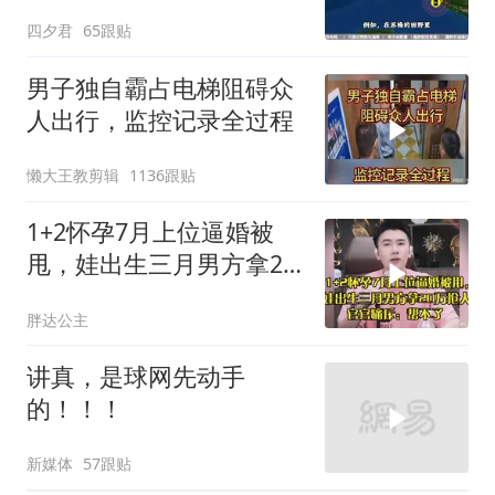
底瘫痪
四夕君
65跟贴
男子独自霸占电梯阻碍众
人出行，监控记录全过程
懒大王教剪辑
1136跟贴
1+2怀孕7月上位逼婚被
甩，娃出生三月男方拿20
万抢人，官官痛斥
胖达公主
讲真，是球网先动手
的！！！
新媒体
57跟贴