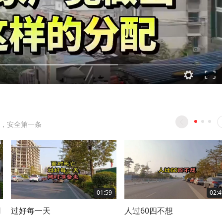
，安全第一条
01:59
02:4
用
过好每一天
人过60四不想