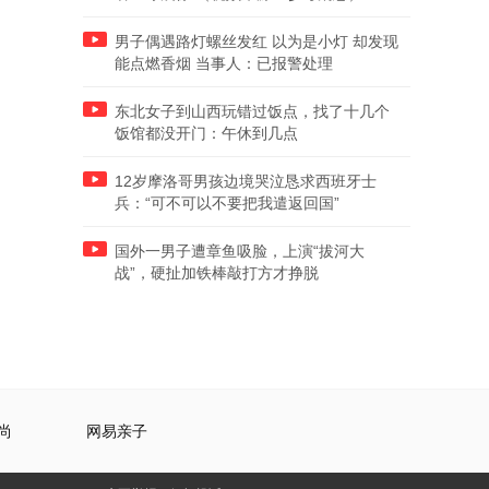
男子偶遇路灯螺丝发红 以为是小灯 却发现
能点燃香烟 当事人：已报警处理
东北女子到山西玩错过饭点，找了十几个
饭馆都没开门：午休到几点
12岁摩洛哥男孩边境哭泣恳求西班牙士
兵：“可不可以不要把我遣返回国”
国外一男子遭章鱼吸脸，上演“拔河大
战”，硬扯加铁棒敲打方才挣脱
尚
网易亲子