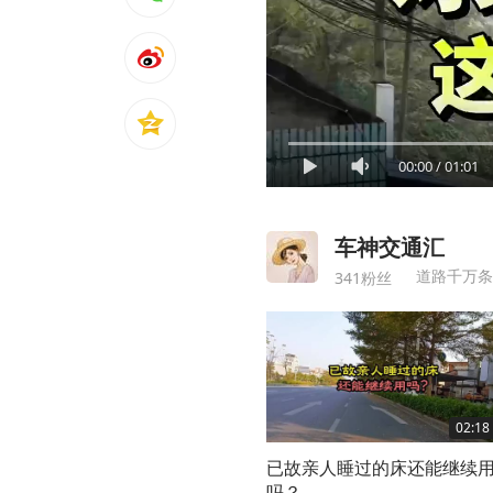
00:00
/
01:01
车神交通汇
道路千万条
341粉丝
02:18
已故亲人睡过的床还能继续
吗？