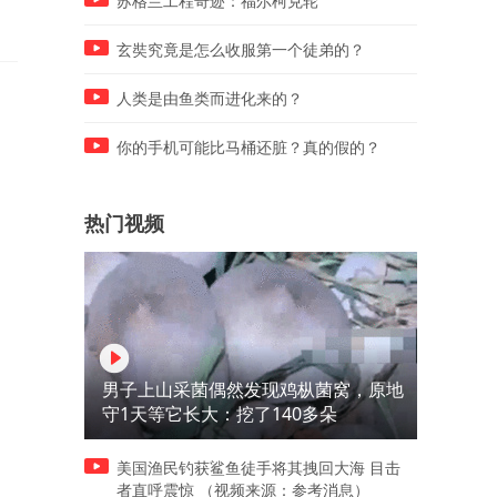
苏格兰工程奇迹：福尔柯克轮
玄奘究竟是怎么收服第一个徒弟的？
人类是由鱼类而进化来的？
你的手机可能比马桶还脏？真的假的？
热门视频
男子上山采菌偶然发现鸡枞菌窝，原地
守1天等它长大：挖了140多朵
美国渔民钓获鲨鱼徒手将其拽回大海 目击
者直呼震惊 （视频来源：参考消息）