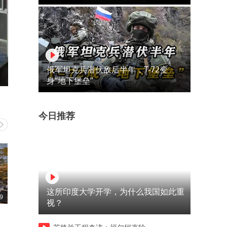
俄军坦克兵潜伏敌后半年，T-72变
身“地下堡垒”
今日推荐
这所印度大学开学，为什么我国如此重
9
04:25
03:17
视？
毫无人性的逆子，母亲必须如
原因是你不懂这三句话
此决绝