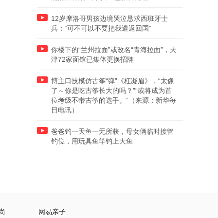
12岁摩洛哥男孩边境哭泣恳求西班牙士
兵：“可不可以不要把我遣返回国”
你楼下的“兰州拉面”或改名“青海拉面”，天
津72家面馆已集体更换招牌
博主口技模仿古筝“弹”《枉凝眉》，“太像
了～你是吃古筝长大的吗？”“或将成为首
位考级不带古筝的选手。”（来源：新华每
日电讯）
爸爸钓一天鱼一无所获，母女俩临时接管
钓位，用玩具鱼竿钓上大鱼
尚
网易亲子