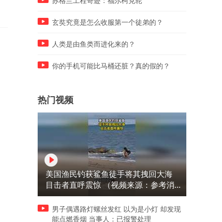
苏格兰工程奇迹：福尔柯克轮
玄奘究竟是怎么收服第一个徒弟的？
人类是由鱼类而进化来的？
你的手机可能比马桶还脏？真的假的？
热门视频
美国渔民钓获鲨鱼徒手将其拽回大海
目击者直呼震惊 （视频来源：参考消
息）
男子偶遇路灯螺丝发红 以为是小灯 却发现
能点燃香烟 当事人：已报警处理