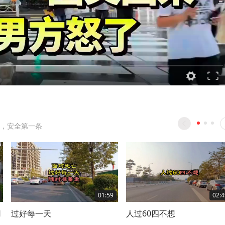
，安全第一条
01:59
02:4
用
过好每一天
人过60四不想