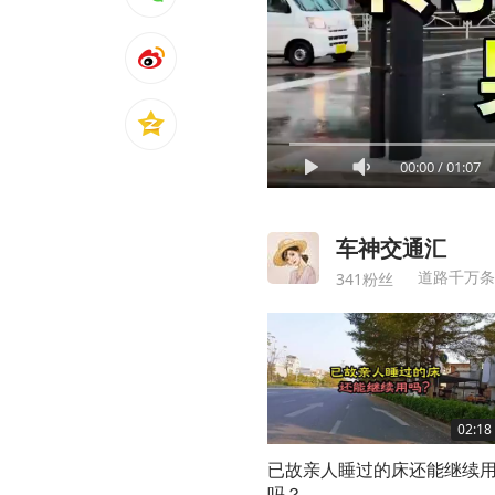
00:00
/
01:07
车神交通汇
道路千万条
341粉丝
02:18
已故亲人睡过的床还能继续
吗？