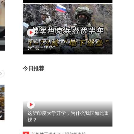
俄军坦克兵潜伏敌后半年，T-72变
身“地下堡垒”
今日推荐
这所印度大学开学，为什么我国如此重
9
04:25
03:17
视？
毫无人性的逆子，母亲必须如
原因是你不懂这三句话
此决绝