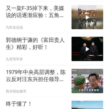
又一架F-35掉下来，美媒
说的话逐渐应验：五角大
楼要亏大了
汽车乐乐说
郭德纲于谦的《富田贵人
生》精彩，好听！
九哥哥车评
1979年中央高层调整，陈
云反对汪东兴担任领导职
务
风月得自难寻
终于懂了！