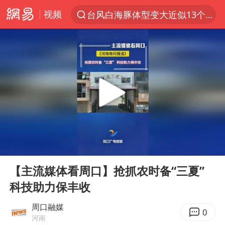
视频
台风白海豚体型变大近似13个浙江面积
夜幕落下 运动上场
泰交通部副部长回应中国人遭歧视手势
改名后的“青海拉面”店
段绚竞因公牺牲 年仅44岁
1岁宝宝碰坏纸巾盒 宝妈被索赔924元
女子开一天一夜空调后二氧化碳中毒
00:00
01:03
男子结婚8年3个女儿均非亲生
Play
Ent
full
“空调24小时开着更省电”不实
【主流媒体看周口】抢抓农时备“三夏”
科技助力保丰收
“不建议大家买深色蛋糕”
台风白海豚逼近 暴雨大暴雨来袭
周口融媒
0
河南