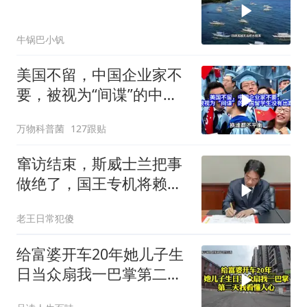
牛锅巴小钒
美国不留，中国企业家不
要，被视为“间谍”的中国
留学生没有出路
万物科普菌
127跟贴
窜访结束，斯威士兰把事
做绝了，国王专机将赖清
德连夜送回台岛
老王日常犯傻
给富婆开车20年她儿子生
日当众扇我一巴掌第二天
我看懂人心