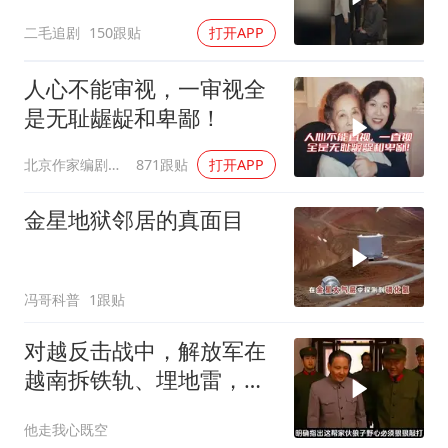
是好惹的！
二毛追剧
150跟贴
打开APP
人心不能审视，一审视全
是无耻龌龊和卑鄙！
北京作家编剧肥猪满圈
871跟贴
打开APP
金星地狱邻居的真面目
冯哥科普
1跟贴
对越反击战中，解放军在
越南拆铁轨、埋地雷，是
真的吗？
他走我心既空