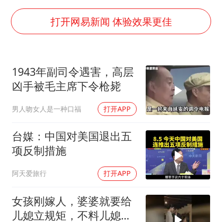
男子杀人后逃进深山21年活得像野人
985博士后被曝在妻子孕期出轨后续
打开网易新闻 体验效果更佳
公司“上四休三”但要降薪1000元
OpenAI为免费用户升级GPT-5.6 Luna
1943年副司令遇害，高层
47岁妈妈突然产女 26岁女儿：很震惊
凶手被毛主席下令枪毙
97岁英国奶奶飞上天再破吉尼斯纪录
男人吻女人是一种口福
打开APP
“中国蔬菜之乡”最高温达41.8℃
如何把百年大党建设得更加坚强有力？
台媒：中国对美国退出五
项反制措施
阿天爱旅行
打开APP
女孩刚嫁人，婆婆就要给
儿媳立规矩，不料儿媳不