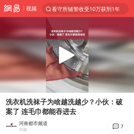
视频
看守所辅警收受10万获刑1年
以“新”破局 首发经济点亮城市消费活力
台风白海豚进入48小时警戒线
中方回应是否在太平洋海底开采稀土
台风白海豚影响中国已成定局
佛得角门将亮相智利俱乐部主场
U17国足1分钟轰2球
00:00
00:06
宇树科技发行价格150.80元/股
Play
Ent
full
五粮液渠道价一箱上涨近百元
洗衣机洗袜子为啥越洗越少？小伙：破
案了 连毛巾都能吞进去
法国下周开始禁止未经同意的电话营销
“深圳地面沉降致车辆损坏”不实
河南都市频道
7
河南