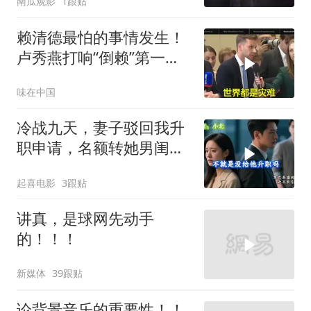
南瓜观影
1跟贴
赖清德最怕的事情发生！
卢秀燕打响“倒赖”第一
枪，美国趁火打劫
味在中国
冷战九天，妻子驳回我升
职申请，名额转她男闺
蜜，我转身办妥1件事
起喜电影
3跟贴
讲真，是球网先动手
的！！！
新媒体
39跟贴
论背景音乐的重要性！！