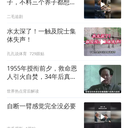
子，不料三个养子都想害
她！
二毛追剧
水太深了！一触及院士集
体失声！
孔孔说体育
729跟贴
1955年授衔前夕，救命恩
人引火自焚，34年后真相
大白
世界热点背后解读
自断一臂感觉完全没必要