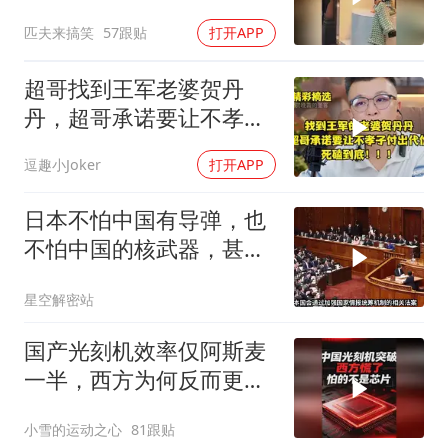
争或进入关键阶段
匹夫来搞笑
57跟贴
打开APP
超哥找到王军老婆贺丹
丹，超哥承诺要让不孝子
付出代价，死磕到底
逗趣小Joker
打开APP
日本不怕中国有导弹，也
不怕中国的核武器，甚至
不怕中国的稀土制裁
星空解密站
国产光刻机效率仅阿斯麦
一半，西方为何反而更
慌？
小雪的运动之心
81跟贴