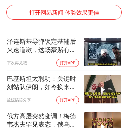
24小时不关空调 电费会更低吗
把党建设得更加坚强有力
打开网易新闻 体验效果更佳
宇树科技王兴兴身家有望超200亿元
村民谈“梅姨”：叫的其实是“媒姨”
泽连斯基导弹锁定基辅后
中国养老床位“三连降”
火速道歉，这场豪赌有多
贵州轮胎子公司获美国退税8136万
疯狂？
下次再见吧
打开APP
郑国霖回应去景区上班被保安拦下
奋进开新局 实干挑大梁
巴基斯坦太聪明：关键时
刻站队伊朗，如今换来比
山还高的盟友
兰妮搞笑分享
打开APP
俄方高层突然变调！梅德
韦杰夫罕见表态，俄乌战