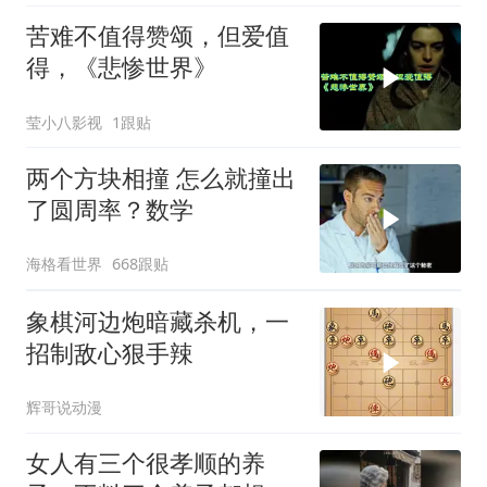
苦难不值得赞颂，但爱值
得，《悲惨世界》
莹小八影视
1跟贴
两个方块相撞 怎么就撞出
了圆周率？数学
海格看世界
668跟贴
象棋河边炮暗藏杀机，一
招制敌心狠手辣
辉哥说动漫
女人有三个很孝顺的养