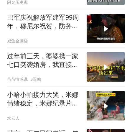
附允历史观
巴军庆祝解放军建军99周
年，穆尼尔祝贺，防务合
作再升级
咸鱼金脑袋
过年前三天，婆婆携一家
七口突袭婚房，我直接锁
门，带孩子奔赴两百八十
苗苗情感说
3跟贴
公里外娘家
小哈小帕接力大哭，米娜
情绪稳定，米娜纪录片
3511
水云人