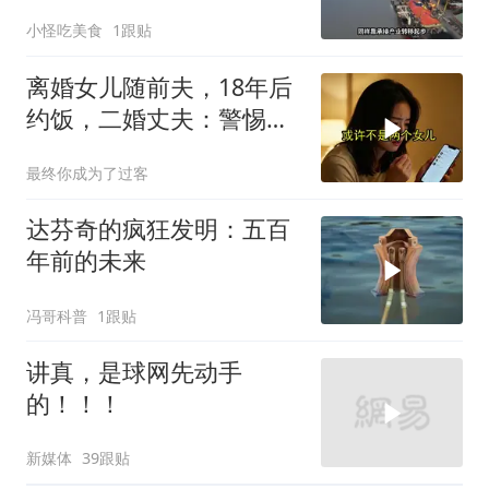
上了这两个国家
小怪吃美食
1跟贴
离婚女儿随前夫，18年后
约饭，二婚丈夫：警惕骗
局
最终你成为了过客
达芬奇的疯狂发明：五百
年前的未来
冯哥科普
1跟贴
讲真，是球网先动手
的！！！
新媒体
39跟贴