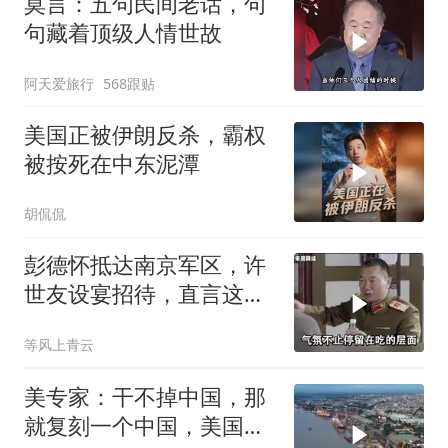
莫言：五句民间老话，句
句藏着顶级人情世故
阿天爱旅行
568跟贴
美国正被伊朗反杀，霸权
被按死在中东泥潭
胡侃侃
彭德怀抵达南京军区，许
世友设宴招待，直言这是
最高的标准
等风上青云
美专家：干不掉中国，那
就复刻一个中国，美国看