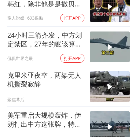
韩红，除非他是是撒贝
宁！
豫人说娱
693跟贴
打开APP
24小时三箭齐发，中方划
定禁区，27年的账该算
了，强制拖船摆上台面
侃侃世界之最
打开APP
克里米亚夜空，两架无人
机撕裂寂静
聚焦幕后
美军重启大规模轰炸，伊
朗打出中方这张牌，特朗
普敢不敢接