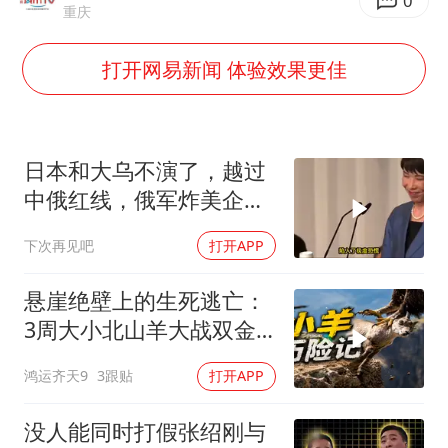
如何把百年大党建设得更加坚强有力
0
重庆
银行午休1.5小时 留个窗口行不行
打开网易新闻 体验效果更佳
弹药库存告急 美军补货难
余承东口误将24999元电脑报成2499
小伙靠AI减肥 45天瘦40斤进了ICU
日本和大乌不演了，越过
总书记关心百姓身边这些民生大事
中俄红线，俄军炸美企就
是一次警告
下次再见吧
打开APP
悬崖绝壁上的生死逃亡：
3周大小北山羊大战双金
雕
鸿运齐天9
3跟贴
打开APP
没人能同时打假张绍刚与