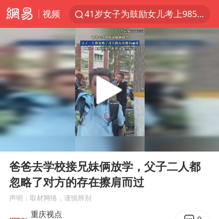
视频
41岁女子为鼓励女儿考上985研究生
美国退回1000亿美元关税
24小时不关空调 电费反而更低？
维持强台风级！白海豚直奔华东沿海
河南试行周五下午弹性离岗
媒体：对美制裁中国的帮凶不必客气
李亚鹏向地铁吐血女孩捐99999元
00:00
00:20
要给全体职工“应休尽休”的底气
Play
Ent
full
日本籍女网红在韩直播时自杀身亡
爸爸去学校接兄妹俩放学，父子二人都
忽略了对方的存在擦肩而过
“天津之眼”摩天轮附近2人落水
声明：取材网络，谨慎辨别
儿科医生漏诊获刑：我认错但不能认罪
重庆视点