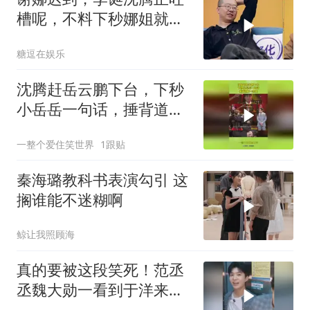
槽呢，不料下秒娜姐就推
门进来了丨笑起来真好看
糖逗在娱乐
沈腾赶岳云鹏下台，下秒
小岳岳一句话，捶背道歉
一条龙
一整个爱住笑世界
1跟贴
秦海璐教科书表演勾引 这
搁谁能不迷糊啊
鲸让我照顾海
真的要被这段笑死！范丞
丞魏大勋一看到于洋来
了，立马拔腿就跑