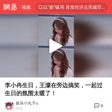
视频
以“新”破局 首发经济点亮城市消费活力
台风白海豚进入48小时警戒线
佛得角门将亮相智利俱乐部主场
中方回应是否在太平洋海底开采稀土
看守所辅警收受10万获刑1年
宇树科技发行价格150.80元/股
宇树科技王兴兴身家有望超200亿元
00:00
01:31
五粮液渠道价一箱上涨近百元
Play
Ent
full
CIA被曝已秘密设立古巴工作组
李小冉生日，王濛在旁边搞笑，一起过
生日的氛围太暖了！
U17国足1分钟轰2球
泰国一女公务员妆容引争议 本人回应
娱乐小丸子u
6
河北