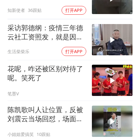
知新使者
36跟贴
打开APP
采访郭德纲：疫情三年德
云社工资照发，就是因为
师徒如父子！
生活柴柴乐
打开APP
花呢，咋还被区别对待了
呢。笑死了
笔墨V
陈凯歌叫人让位置，反被
刘震云当场回怼，场面尬
到下不来台
小姐姐爱搞笑
10跟贴