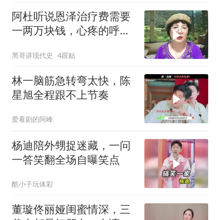
阿杜听说恩泽治疗费需要
一两万块钱，心疼的呼吸
都不正常啦
黑哥讲现代史
4跟贴
林一脑筋急转弯太快，陈
星旭全程跟不上节奏
爱看剧的阿峰
杨迪陪外甥捉迷藏，一问
一答笑翻全场自曝笑点
酷小子玩体彩
董璇佟丽娅闺蜜情深，三