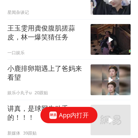
星闻杂谈记
王玉雯用龚俊腹肌搓蒜
皮，林一爆笑猜任务
一口娱乐
小鹿排卵期遇上了爸妈来
看望
娱乐小丸子u
20跟贴
讲真，是球网先动手
App内打开
的！！！
新媒体
39跟贴