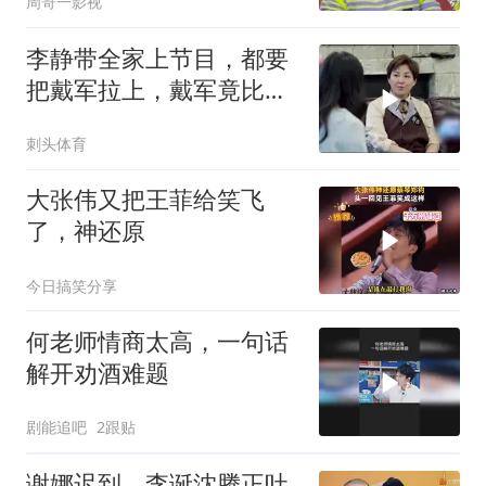
周哥一影视
李静带全家上节目，都要
把戴军拉上，戴军竟比她
老公还懂家里事
刺头体育
大张伟又把王菲给笑飞
了，神还原
今日搞笑分享
何老师情商太高，一句话
解开劝酒难题
剧能追吧
2跟贴
谢娜迟到，李诞沈腾正吐