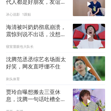
代人都是好朋友，友谊令
人羡慕
冰心说影
1跟贴
海清被叫奶奶彻底崩溃，
震惊到说不出话，没想到
是一场乌龙
寝室显眼包大队长
沈腾范丞丞综艺名场面太
好笑，网友直呼绷不住
刺头体育
贾玲自曝想搬去三亚休
息，沈腾一句话吐槽全场
爆笑，太有梗了！