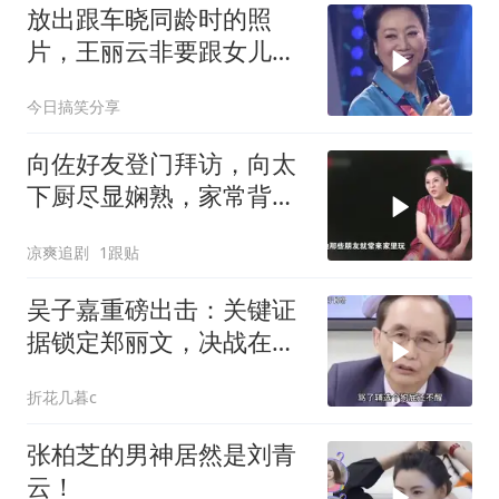
放出跟车晓同龄时的照
片，王丽云非要跟女儿比
美，杨帆脱口一句话全场
今日搞笑分享
笑翻
向佐好友登门拜访，向太
下厨尽显娴熟，家常背后
藏有温情
凉爽追剧
1跟贴
吴子嘉重磅出击：关键证
据锁定郑丽文，决战在
即！
折花几暮c
张柏芝的男神居然是刘青
云！