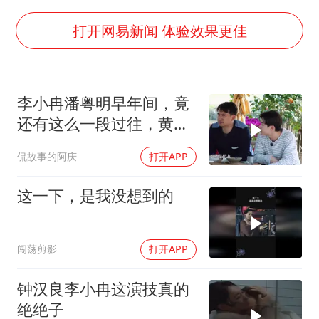
法国将禁止“未经同意的电话营销”
24小时不关空调 电费会更低吗
打开网易新闻 体验效果更佳
中国养老床位“三连降”
多地要求领导干部带头休假
李小冉潘粤明早年间，竟
吉林一“温度计大楼”读数爆表
还有这么一段过往，黄磊
东方甄选被判赔偿江小白30万元
听完都震惊了
侃故事的阿庆
打开APP
奋进开新局 实干挑大梁
这一下，是我没想到的
闯荡剪影
打开APP
钟汉良李小冉这演技真的
绝绝子