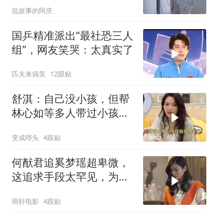
侃故事的阿庆
国乒精准派出“最社恐三人
组”，网友笑哭：太真实了
匹夫来搞笑
12跟贴
舒淇：自己没小孩，但帮
林心如等多人带过小孩，
经验丰富！
变成哔头
4跟贴
何猷君追奚梦瑶超卑微，
这追求手段太罕见，为爱
妥协令人咋舌
雨轩电影
4跟贴