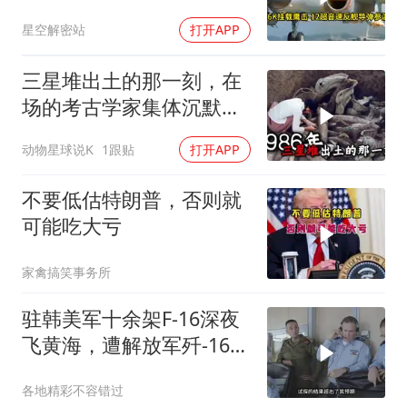
南海跑了
星空解密站
打开APP
三星堆出土的那一刻，在
场的考古学家集体沉默
了，颠覆所有人的认知
动物星球说K
1跟贴
打开APP
不要低估特朗普，否则就
可能吃大亏
家禽搞笑事务所
驻韩美军十余架F-16深夜
飞黄海，遭解放军歼-16驱
离
各地精彩不容错过