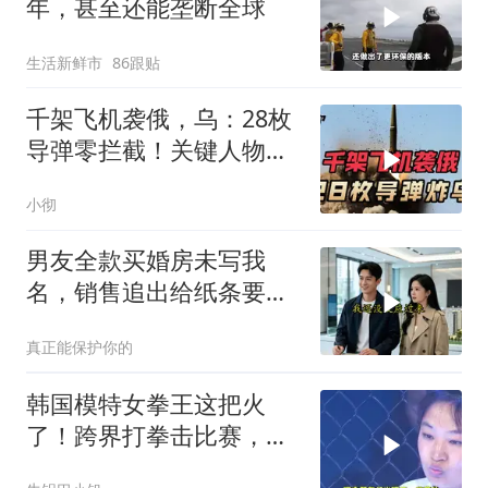
年，甚至还能垄断全球
生活新鲜市
86跟贴
千架飞机袭俄，乌：28枚
导弹零拦截！关键人物被
杀，普京2动作
小彻
男友全款买婚房未写我
名，销售追出给纸条要电
话
真正能保护你的
韩国模特女拳王这把火
了！跨界打拳击比赛，低
头一看内衣被打掉