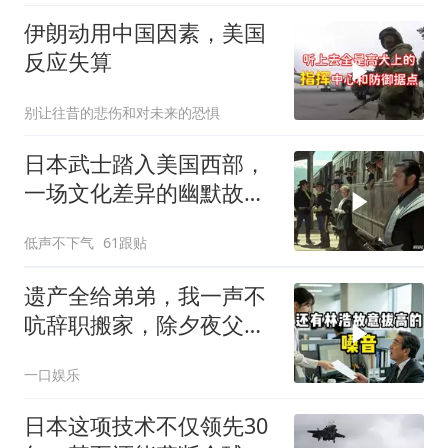
伊朗动用中国因素，美国
反应失算
别让往昔的悲伤和对未来的恐惧
日本武士踏入美国西部，
一场文化差异的幽默故事
即将开
低声不下气
61跟贴
遗产全给弟弟，我一声不
吭辞职搬家，除夕夜父亲
喊我结账，我笑了
一口娱乐
日本这项技术不仅领先30