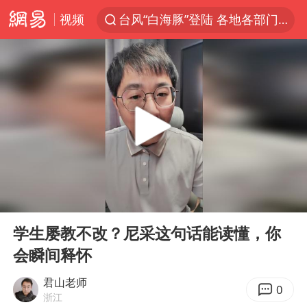
视频
台风“白海豚”登陆 各地各部门全力应对
奥沙利文晋级斯诺克中国公开赛16强
路虎卫士110 HSE限时降价
我国发现稀散金属独立新矿物——乌斯河锗矿
上海鼓励居家办公
部分银行上调存款利率
小沈阳加盟《披荆斩棘》
00:00
01:40
新疆生产建设兵团生态环境局原局长被查
Play
Ent
full
朱一龙的鼻子怎么了
学生屡教不改？尼采这句话能读懂，你
会瞬间释怀
大疆错失宇树
5万小车卖不动 微型代步车集体遇冷
君山老师
0
浙江