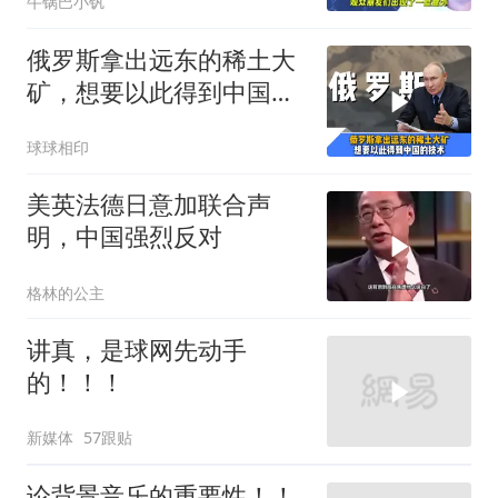
牛锅巴小钒
俄罗斯拿出远东的稀土大
矿，想要以此得到中国独
门的精炼技术
球球相印
美英法德日意加联合声
明，中国强烈反对
格林的公主
讲真，是球网先动手
的！！！
新媒体
57跟贴
论背景音乐的重要性！！