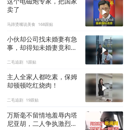
这个电磁炮专家，把国家
卖了
马蹄烫嘴说美食
168跟贴
小伙却公司找未婚妻有急
事，却得知未婚妻竟和别
人订婚！
二毛追剧
1跟贴
主人全家人都吃素，保姆
却顿顿吃红烧肉！
二毛追剧
19跟贴
万斯毫不留情地羞辱内塔
尼亚胡，二人争执激烈，