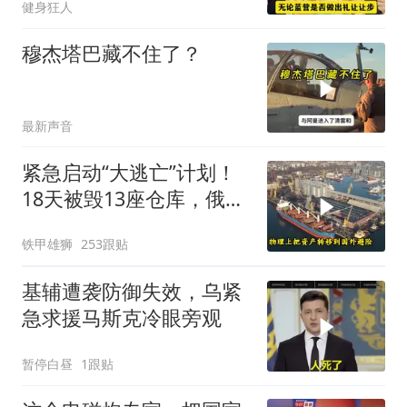
健身狂人
穆杰塔巴藏不住了？
最新声音
紧急启动“大逃亡”计划！
18天被毁13座仓库，俄电
商巨头被逼无奈，出此下
铁甲雄狮
253跟贴
策
基辅遭袭防御失效，乌紧
急求援马斯克冷眼旁观
暂停白昼
1跟贴