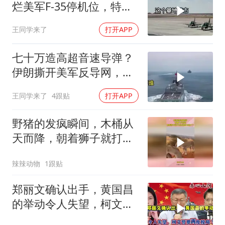
烂美军F-35停机位，特朗
普这回真兜不住了
王同学来了
打开APP
七十万造高超音速导弹？
伊朗撕开美军反导网，炸
出中国工业底牌
王同学来了
4跟贴
打开APP
野猪的发疯瞬间，木桶从
天而降，朝着狮子就打去
知道自己玩大了
辣辣动物
1跟贴
郑丽文确认出手，黄国昌
的举动令人失望，柯文哲
要再度搅局？