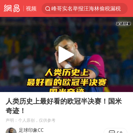
峰哥实名举报汪海林偷税漏税
视频
马斯克拒绝乌用星链打击俄境内目标
解锁各地夏日限定体验
男童模仿奥特曼从高处跳下致骨折
富婆带资进组给自己硬加60多场吻戏
黄金创今年来最大单周涨幅
名创优品一次性内裤 颜面尽失
“六爷”挂一颗出场
00:00
03:11
金饰克价一夜涨回1300元
Play
Ent
full
人类历史上最好看的欧冠半决赛！国米
视频丨中国东方电气集团原党组副书记、董事宋致远被查
奇迹！
白海豚将正面袭击贯穿浙江
声明：个人原创，仅供参考
梁家辉：到内地拍戏不是北上是回归
足球印象CC