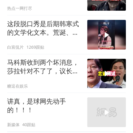
特朗普则毫无反应
热点一网打尽
这段脱口秀是后期韩寒式
的文学化文本。荒诞、激
愤又温暖
白宸侃片
1269跟贴
马科斯收到两个坏消息，
莎拉针对不了了，议长反
水，防长被硬刚！
糖逗在娱乐
讲真，是球网先动手
的！！！
新媒体
40跟贴