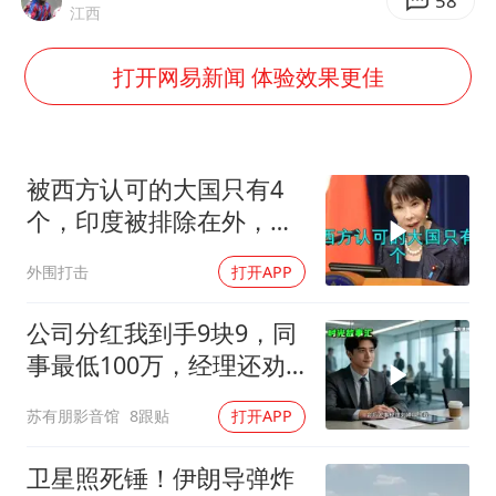
58
江西
酒店回应车内过夜被收150元
牛津大学一纸声明甩不了锅
打开网易新闻 体验效果更佳
西湖突现狂风暴雨 游客瞬间被浇透
网传《披荆斩棘2026》名单
女主硬加吻戏短剧已下架
被西方认可的大国只有4
个，印度被排除在外，为
包文婧：二胎很难一碗水端平
何只能算准大国？
香港宏福苑火灾或由烟头引起
外围打击
打开APP
人民的健康、体质、幸福一脉相承
公司分红我到手9块9，同
事最低100万，经理还劝
我续签，我笑了：不签了
苏有朋影音馆
8跟贴
打开APP
卫星照死锤！伊朗导弹炸