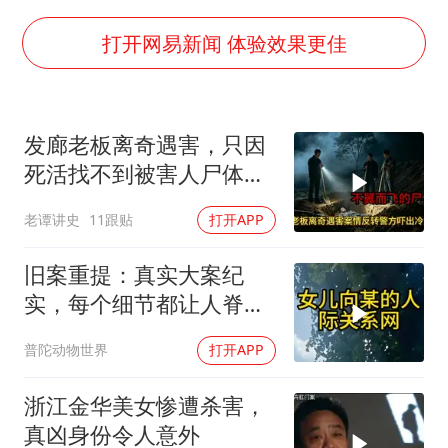
余承东口误将24999元电脑报成2499
打开网易新闻 体验效果更佳
小伙靠AI减肥 45天瘦40斤进了ICU
李嫣近照曝光
发廊老板离奇遇害，只因
嘲讽周星驰无儿女没朋友 李修贤道歉
死活找不到被害人尸体，
总书记关心百姓身边这些民生大事
只能将嫌疑人全都释放
老谭讲史
11跟贴
打开APP
旧案重提：真实大案纪
实，每个细节都让人脊背
发凉
普陀动物世界
打开APP
浙江金华美女惨遭杀害，
真凶身份令人意外