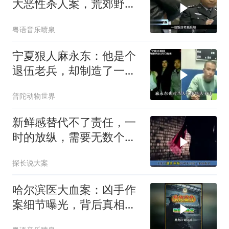
大恶性杀人案，荒郊野外
惊现无名女尸
粤语音乐喷泉
宁夏狠人麻永东：他是个
退伍老兵，却制造了一起
7尸8死的惨案
普陀动物世界
新鲜感替代不了责任，一
时的放纵，需要无数个日
夜的遗憾来偿还
探长说大案
哈尔滨医大血案：凶手作
案细节曝光，背后真相令
人脊背发凉