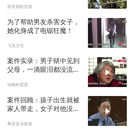
苏有朋影音馆
为了帮助男友杀害女子，
她化身成了电锯狂魔！
飞龙文化
案件实录：男子狱中见到
父母，一滴眼泪都没流，
父亲因此咬定他
动物科普君
案件回顾：孩子出生就被
家人带走，女子对他没有
感情，竟把他活活掐死
粤语音乐喷泉