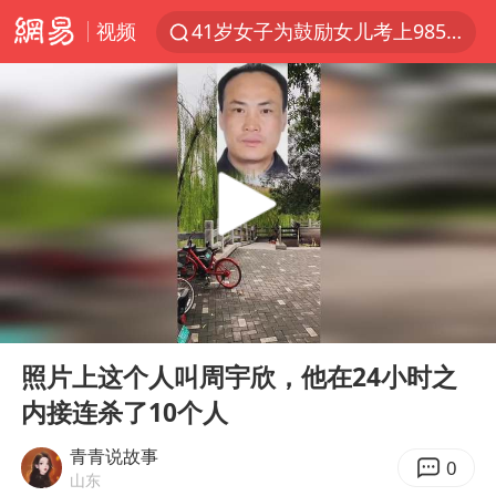
41岁女子为鼓励女儿考上985研究生
视频
美国退回1000亿美元关税
24小时不关空调 电费反而更低？
维持强台风级！白海豚直奔华东沿海
河南试行周五下午弹性离岗
李亚鹏向地铁吐血女孩捐99999元
要给全体职工“应休尽休”的底气
日本籍女网红在韩直播时自杀身亡
00:00
07:21
Play
Ent
“天津之眼”摩天轮附近2人落水
full
照片上这个人叫周宇欣，他在24小时之
儿科医生漏诊获刑：我认错但不能认罪
内接连杀了10个人
如何把百年大党建设得更加坚强有力
青青说故事
0
山东
银行午休1.5小时 留个窗口行不行