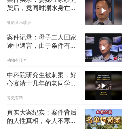
架后，竟同时溺水身亡，
背后的真相令人毛骨悚然
粤语音乐喷泉
案件记录：母子二人回家
途中遇害，由于条件有
限，警方现场尸检
动物有传奇
中科院研究生被刺案，好
心宴请十几年的老同学竟
被连刺七刀
青史有料
真实大案纪实：案件背后
的人性真相，令人不寒而
栗