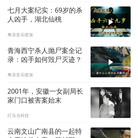
七月大案纪实：69岁的杀
人凶手，湖北仙桃
粤语音乐喷泉
青海西宁杀人抛尸案全记
录：凶手如何毁尸灭迹？
粤语音乐喷泉
2001年，安徽一女副局长
家门口被害案始末
叮当当科技
云南文山广南县的一起特