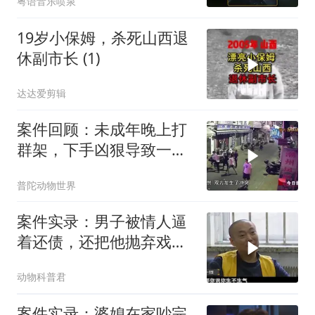
粤语音乐喷泉
19岁小保姆，杀死山西退
休副市长 (1)
达达爱剪辑
案件回顾：未成年晚上打
群架，下手凶狠导致一人
死亡，监控拍下全过程
普陀动物世界
案件实录：男子被情人逼
着还债，还把他抛弃戏
耍，瞬间就起了杀
动物科普君
案件实录：婆媳在家吵完