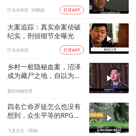
叮当当科技
95跟贴
打开APP
大案追踪：真实命案侦破
纪实，刑侦细节全曝光
叮当当科技
打开APP
乡村一桩隐秘血案，沼泽
成为藏尸之地，自以为天
衣无缝
普陀动物世界
四名亡命歹徒怎么也没有
想到，众生平等的RPG都
用到了他们身上
飞龙文化
1跟贴