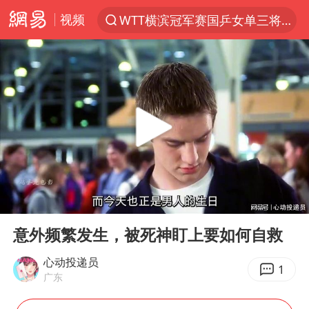
视频
WTT横滨冠军赛国乒女单三将晋级四强
光影经济撬动暑期消费新蓝海
日本发布排名：“中国第一，美日德韩英法居后”
大V：马科斯把路走绝了
白海豚将正面袭击贯穿浙江
杭州全市有序停课
情侣平潭拍日出坠崖1死1伤
00:00
09:53
几元成本的AI广告导致千万市值蒸发
Play
Ent
full
唐田赛前发布会上引用《孙子兵法》
意外频繁发生，被死神盯上要如何自救
台当局重金为“台独”织“皇帝新衣”
心动投递员
1
广东
郑丽文：台湾从来没有“独立”过