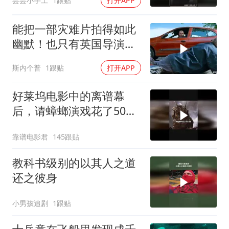
芸芸小手工
1跟贴
打开APP
能把一部灾难片拍得如此
幽默！也只有英国导演才
能做到吧！
斯内个普
1跟贴
打开APP
好莱坞电影中的离谱幕
后，请蟑螂演戏花了50万
美元
靠谱电影君
145跟贴
教科书级别的以其人之道
还之彼身
小男孩追剧
1跟贴