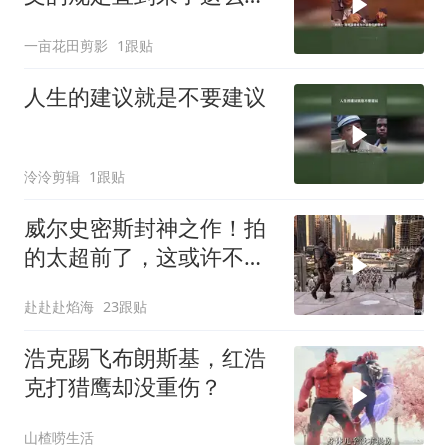
位狠人
一亩花田剪影
1跟贴
人生的建议就是不要建议
泠泠剪辑
1跟贴
威尔史密斯封神之作！拍
的太超前了，这或许不是
科幻，而是未来
赴赴赴焰海
23跟贴
浩克踢飞布朗斯基，红浩
克打猎鹰却没重伤？
山楂唠生活