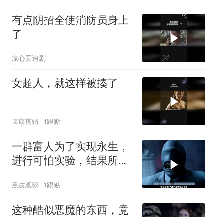
有点阴招全使消防员身上
了
凉心爱追剧
女超人，就这样被揍了
康康剪辑
1跟贴
一群富人为了实现永生，
进行可怕实验，结果所有
人都变成吃眼怪物
黑皮观影
1跟贴
这种酷似恶魔的东西，竟