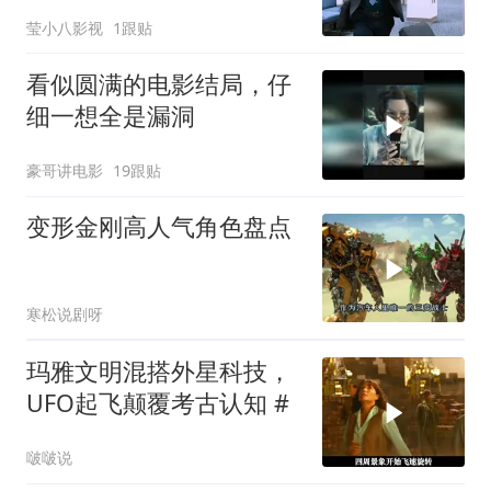
莹小八影视
1跟贴
看似圆满的电影结局，仔
细一想全是漏洞
豪哥讲电影
19跟贴
变形金刚高人气角色盘点
寒松说剧呀
玛雅文明混搭外星科技，
UFO起飞颠覆考古认知 #
啵啵说