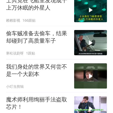
士兵竟在飞船里发现成千
上万休眠的外星人
赖赖影视
166跟贴
偷车贼准备去偷车，结果
却碰到了高质量车子
寒松说剧呀
1跟贴
我们身处的世界又何尝不
是一个大剧本
小叮当剪辑
魔术师利用绚丽手法盗取
芯片！