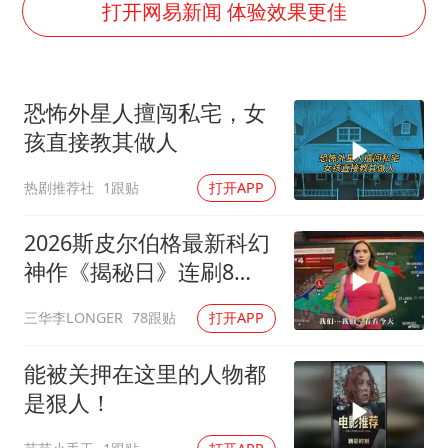
商场现钱学森巨幅海报 负责人回应
打开网易新闻 体验效果更佳
老挝国会主席赛宋蓬逝世
购飞机票7分钟后退票被扣2022元
恐怖外星人擅闯私宅，女
《欢迎来龙餐馆》口碑
孩直接教其做人
泰国初中生饮弹自尽前开了26枪
热剧推荐社
1跟贴
打开APP
酒店花洒现排泄物住客索赔遭拒
夏日经济乘“热”而上 消费市场向“新”而行
2026斯皮尔伯格最新科幻
乐享全民健身 共筑健康中国
神作《揭秘日》连刷8
遍，超级好看！
三华李LONGER
78跟贴
打开APP
能被关押在这里的人物都
是狠人！