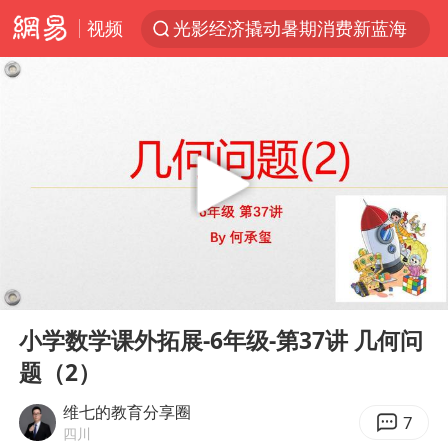
视频
光影经济撬动暑期消费新蓝海
马克·艾伦退出斯诺克中国公开赛
微信又有新功能，你可以“撤回”你的撤回了！
新疆优化调整景区内自驾服务费
上四休三，但降薪1000元，你接受吗？
情侣平潭拍日出坠崖1死1伤
央视新主播李秋莹孙亚鹏亮相
00:00
17:27
酒店回应车内过夜被收150元
Play
Ent
full
黄金牛市回来了吗
小学数学课外拓展-6年级-第37讲 几何问
题（2）
杭州全市有序停课
商场现钱学森巨幅海报 负责人回应
维七的教育分享圈
7
四川