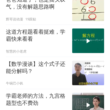
气，没有解题思路啊
辉哥说动漫
19跟贴
这道方程题看着挺难，学
霸快来看看
智慧的小老虎
【数学漫谈】这个式子还
能分解吗？
牛锅巴小钒
学霸老师的方法，九宫格
题型也不费劲