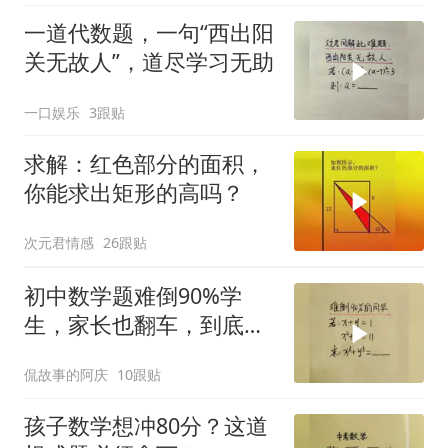
一道代数题，一句“西出阳
关无故人”，道尽学习无助
一口娱乐
3跟贴
求解：红色部分的面积，
你能求出矩形的高吗？
次元君情感
26跟贴
初中数学题难倒90%学
生，家长也翻车，到底有
多难？
侃故事的阿庆
10跟贴
孩子数学想冲80分？这道