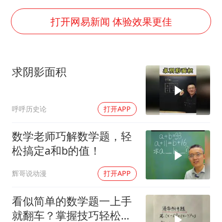
36岁男演员成景区NPC后人气爆棚
全民健身事业高质量发展
打开网易新闻 体验效果更佳
台当局重金为“台独”织“皇帝新衣”
几元成本的AI广告导致千万市值蒸发
求阴影面积
老挝国会主席赛宋蓬逝世
夏日经济乘“热”而上 消费市场向“新”而行
呼呼历史论
打开APP
乐享全民健身 共筑健康中国
数学老师巧解数学题，轻
松搞定a和b的值！
辉哥说动漫
打开APP
看似简单的数学题一上手
就翻车？掌握技巧轻松避