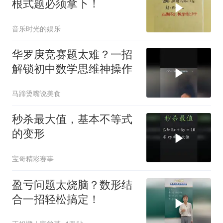
根式题必须拿下！
音乐时光的娱乐
华罗庚竞赛题太难？一招
解锁初中数学思维神操作
马蹄烫嘴说美食
秒杀最大值，基本不等式
的变形
宝哥精彩赛事
盈亏问题太烧脑？数形结
合一招轻松搞定！