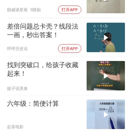
坑
朗威谈星座
9跟贴
打开APP
差倍问题总卡壳？线段法
一画，秒出答案！
呼呼历史论
打开APP
找到突破口，给孩子收藏
起来！
妮子说美食
六年级：简便计算
起喜电影