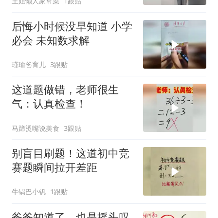
王姐懒人家常菜
1跟贴
后悔小时候没早知道 小学
必会 未知数求解
瑾瑜爸育儿
3跟贴
这道题做错，老师很生
气：认真检查！
马蹄烫嘴说美食
3跟贴
别盲目刷题！这道初中竞
赛题瞬间拉开差距
牛锅巴小钒
1跟贴
爸爸知道了，也是摇头叹