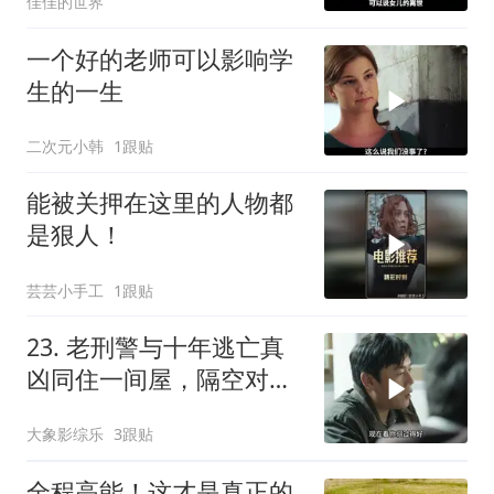
佳佳的世界
一个好的老师可以影响学
生的一生
二次元小韩
1跟贴
能被关押在这里的人物都
是狠人！
芸芸小手工
1跟贴
23. 老刑警与十年逃亡真
凶同住一间屋，隔空对视
上演宿命对决 ！
大象影综乐
3跟贴
全程高能！这才是真正的