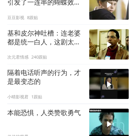
引发了一连串的蝴蝶效
应！惊悚片《凶兆》
豆豆影视
8跟贴
基和皮尔神吐槽：连老婆
都是统一白人，这剧太敢
拍
次元君情感
240跟贴
隔着电话听声的行为，才
是最变态的
小晴影视君
1跟贴
本能恐惧，人类赞歌勇气