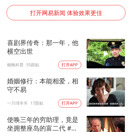
暑期研学游升温 在旅途中增长知识
猫咪过火把节被抹成黑猫
打开网易新闻 体验效果更佳
BLG经理辟谣Bin离队
以军士兵把枪口对准中国记者
喜剧界传奇：那一年，他
云南一男子胃中取出180颗铁钉
横空出世
曹颖儿子首次演长剧
碗晚科普
55跟贴
打开APP
“开学三件套”全线暴涨
总书记点赞的非遗苗绣焕发新生机
婚姻修行：本能相爱，相
守不易
一只绵羊羊
17跟贴
打开APP
使唤三年的穷助理，竟是
坐拥整座岛的富二代 #电