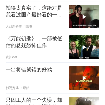
拍得太真实了，这绝对是
我看过国产最好看的一部
电影，看了五遍！
大財新鲜事
1跟贴
《万能钥匙》，一部被低
估的悬疑恐怖佳作
麦驼oat
一出将错就错的好戏
影视宠儿
1跟贴
只因工人的一个失误，却