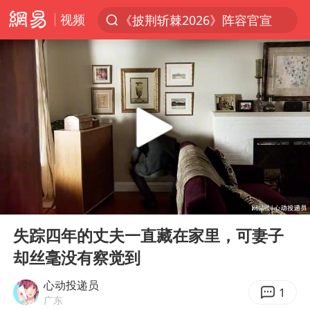
视频
《披荆斩棘2026》阵容官宣
夏日经济乘热而上 消费市场向新而行
于东来回应胖东来近25年老店年底关闭
见到女儿瞬间父亲眼里有了光
刘嘉玲晒与周星驰合照
香港刷新1884年以来最高气温纪录
独闯南太行的失联女生最后轨迹已确认
00:00
07:32
央视新主播李秋莹母校发文祝贺
Play
Ent
full
上门女婿出轨女邻居多年被判重婚罪
失踪四年的丈夫一直藏在家里，可妻子
却丝毫没有察觉到
国足U17与阿森纳决赛取消 并列冠军
上海全力守护市民“菜篮子”
心动投递员
1
广东