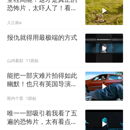
恐怖片，太吓人了！看完
不敢一个人睡觉了
入江南a
报仇就得用最极端的方式
山鸡看剧
11跟贴
能把一部灾难片拍得如此
幽默！也只有英国导演才
能做到吧！
斯内个普
1跟贴
唯一一部吸引着我看了五
遍的恐怖片，太有看点
了，爽到极致