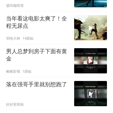
缪尚咖啡馆
当年看这电影太爽了！全
程无尿点
弱电大林
14跟贴
男人总梦到房子下面有黄
金
瞅瞅影视
1跟贴
落在强哥手里就别想跑了
好好剪剪辑