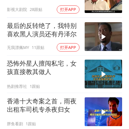
影解说
影视大剧院
28跟贴
打开APP
最后的反转绝了，我特别
喜欢黑人演员还有丹泽尔
无我漂佩MY
11跟贴
打开APP
恐怖外星人擅闯私宅，女
孩直接教其做人
热剧推荐社
1跟贴
香港十大奇案之首，雨夜
出租车司机专杀夜归女
胖鱼看剧
1跟贴