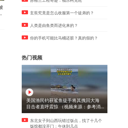
苏格兰工程奇迹：福尔柯克轮
被
这是天选之子吧！
谢春芳昨晚直播玩出新花样
眉]
现场状态引人热议
玄奘究竟是怎么收服第一个徒弟的？
人类是由鱼类而进化来的？
你的手机可能比马桶还脏？真的假的？
热门视频
美国渔民钓获鲨鱼徒手将其拽回大海
目击者直呼震惊 （视频来源：参考消
息）
东北女子到山西玩错过饭点，找了十几个
饭馆都没开门：午休到几点