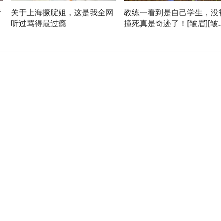
听
关于上海撅腚姐，这是我全网
教练一看到是自己学生，没
听过骂得最过瘾
撞死真是奇迹了！[皱眉][皱
[皱眉]