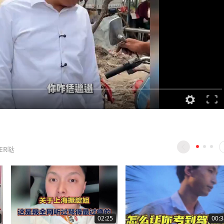
ER哒
02:25
00:3