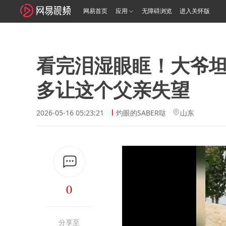
网易首页
应用
无障碍浏览
进入关怀版
看完泪湿眼眶！大爷
多让这个父亲失望
2026-05-16 05:23:21
灼眼的SABER哒
山东
0
分享至