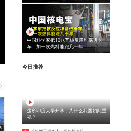
中国科学家把10兆瓦核反应堆塞进卡
车，加一次燃料能跑几十年
今日推荐
这所印度大学开学，为什么我国如此重
视？
8
01:40
08:32