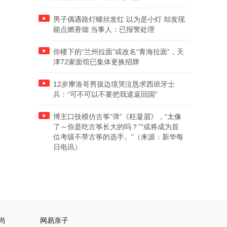
男子偶遇路灯螺丝发红 以为是小灯 却发现
能点燃香烟 当事人：已报警处理
你楼下的“兰州拉面”或改名“青海拉面”，天
津72家面馆已集体更换招牌
12岁摩洛哥男孩边境哭泣恳求西班牙士
兵：“可不可以不要把我遣返回国”
博主口技模仿古筝“弹”《枉凝眉》，“太像
了～你是吃古筝长大的吗？”“或将成为首
位考级不带古筝的选手。”（来源：新华每
日电讯）
尚
网易亲子