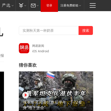
登录
注册免费邮箱
儿
网易新闻
iOS
Android
举报
猜你喜欢
俄军坦克兵潜伏敌后半年，T-72变
身“地下堡垒”