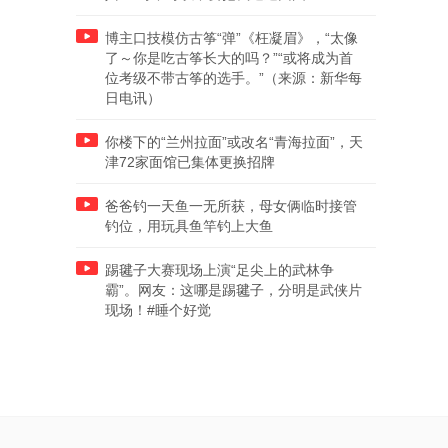
博主口技模仿古筝“弹”《枉凝眉》，“太像
了～你是吃古筝长大的吗？”“或将成为首
位考级不带古筝的选手。”（来源：新华每
日电讯）
你楼下的“兰州拉面”或改名“青海拉面”，天
津72家面馆已集体更换招牌
爸爸钓一天鱼一无所获，母女俩临时接管
钓位，用玩具鱼竿钓上大鱼
踢毽子大赛现场上演“足尖上的武林争
霸”。网友：这哪是踢毽子，分明是武侠片
现场！#睡个好觉