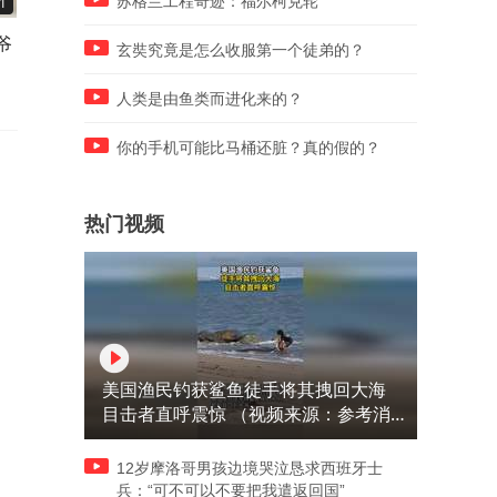
苏格兰工程奇迹：福尔柯克轮
1
00:33
02:56
爷
升学宴变仇人宴，34 桌只来 4
发电量是三峡3倍，中国硬核
玄奘究竟是怎么收服第一个徒弟的？
人
基建，打破外界控水谣言
人类是由鱼类而进化来的？
你的手机可能比马桶还脏？真的假的？
热门视频
美国渔民钓获鲨鱼徒手将其拽回大海
目击者直呼震惊 （视频来源：参考消
息）
12岁摩洛哥男孩边境哭泣恳求西班牙士
兵：“可不可以不要把我遣返回国”