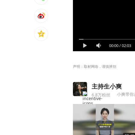
00:00
/
02:03
声明：取材网络，谨慎辨别
主持生小爽
小爽带你
6.8万粉丝