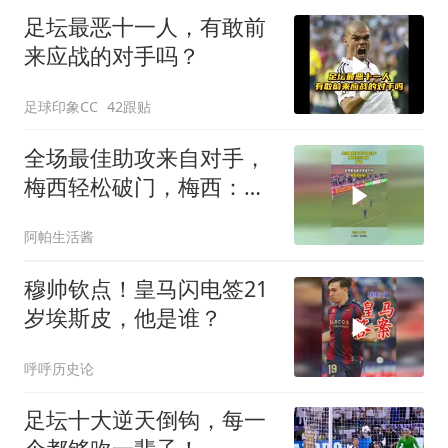
足坛最恶十一人，有敢前
来应战的对手吗？
足球印象CC
42跟贴
全场最佳助攻来自对手，
梅西轻松破门，梅西：谢
谢你们的礼物
阿帕生活酱
穆帅钦点！皇马闪电签21
岁埃斯皮，他是谁？
呼呼历史论
足坛十大逆天倒钩，每一