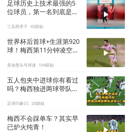
足球历史上技术最强的5
位球员，第一名到底是
谁？
三瓜两枣子
45跟贴
世界杯后首球+生涯第920
球！梅西第11分钟凌空垫
射破门，太帅了
美加墨头号球迷
104跟贴
五人包夹中进球你有看过
吗？梅西独进两球带队逆
转AC米兰！
足球印象CC
20跟贴
梅西不会踩单车？其实早
已炉火纯青！