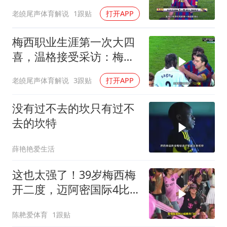
场国家德比，替补登场破
老皢尾声体育解说
1跟贴
打开APP
门
梅西职业生涯第一次大四
喜，温格接受采访：梅西
是足球游戏里走出来的球
老皢尾声体育解说
3跟贴
打开APP
员
没有过不去的坎只有过不
去的坎特
薛艳艳爱生活
这也太强了！39岁梅西梅
开二度，迈阿密国际4比2
逆转圣路易斯
陈赩爱体育
1跟贴