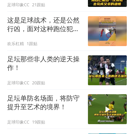
足球印象CC
21跟贴
这是足球战术，还是公然
行凶，面对这种跑位犯规
成唯一办法！
欢乐杠精
1跟贴
足坛那些非人类的逆天操
作！
足球印象CC
20跟贴
足坛单防名场面，将防守
提升至艺术的境界！
足球印象CC
19跟贴