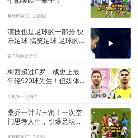
个都够吹一辈子！
足球印象CC
23跟贴
演技也是足球的一部分 快
乐足球 搞笑足球 足球的
魅力 足球
逆子猫咪造反记
梅西超过C罗，成史上最
年轻920球先生！但媒体
加入阿拉冠进球！
历史第一人梅西
桑乔一计害三贤！一次空
门思考人生，引爆足坛顶
级连锁闹剧！
足球印象CC
24跟贴