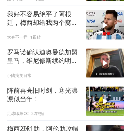
我好不容易绝平了阿根
廷，梅西却给我两个窝
窝！
大春不一样
1跟贴
罗马诺确认迪奥曼德加盟
皇马，维尼修斯续约明日
定分晓
小陆搞笑日常
阵前再亮旧时剑，寒光凛
凛似当年！
足球印象CC
22跟贴
梅西2球1助，阿伦助攻帽