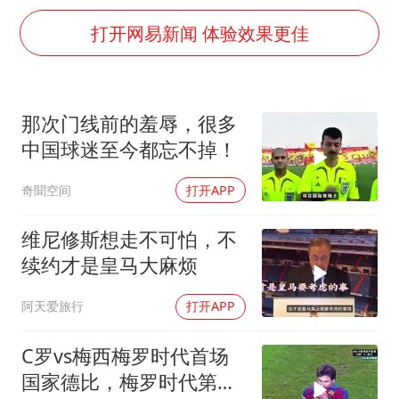
女子利用漏洞0元薅走3000多件家电
打开网易新闻 体验效果更佳
村民谈“梅姨”：叫的其实是“媒姨”
关之琳否认与27岁模特的恋情
把党建设得更加坚强有力
那次门线前的羞辱，很多
奋进开新局 实干挑大梁
中国球迷至今都忘不掉！
奇聞空间
打开APP
维尼修斯想走不可怕，不
续约才是皇马大麻烦
阿天爱旅行
打开APP
C罗vs梅西梅罗时代首场
国家德比，梅罗时代第一