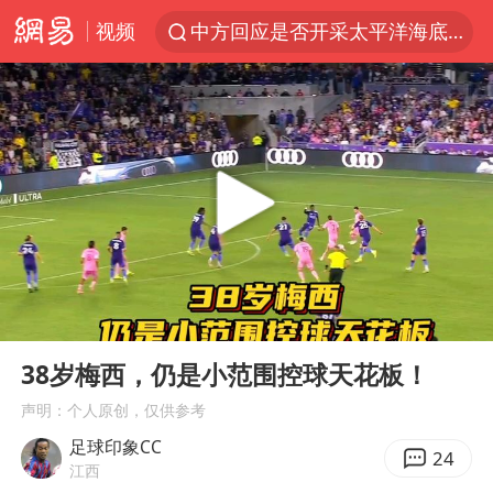
视频
中方回应是否开采太平洋海底稀土资源
昆明石林火把节
外交部发言人就广岛核爆81周年等答记者问
我国编制完成新版全月地质图
胡塞武装袭扰红海航运行动升级
郑国霖回应去景区上班被保安拦下
80后女柜员逆袭成4200亿银行副行长
00:00
00:56
感觉全东北都在等7号
Play
Ent
full
扎哈罗娃批广岛市长不提美国原子弹
38岁梅西，仍是小范围控球天花板！
泰国一女公务员妆容引争议 本人回应
声明：个人原创，仅供参考
足球印象CC
多地要求领导干部带头休假
24
江西