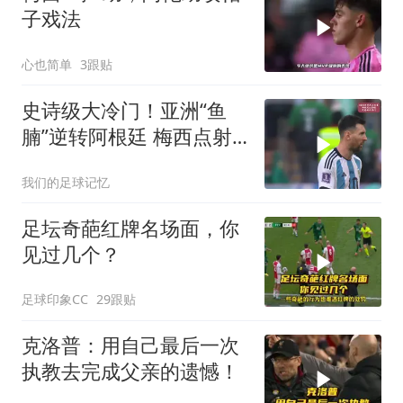
子戏法
心也简单
3跟贴
史诗级大冷门！亚洲“鱼
腩”逆转阿根廷 梅西点射
破门 道萨里神仙球
我们的足球记忆
足坛奇葩红牌名场面，你
见过几个？
足球印象CC
29跟贴
克洛普：用自己最后一次
执教去完成父亲的遗憾！