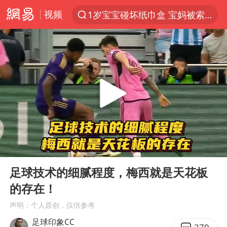
视频
1岁宝宝碰坏纸巾盒 宝妈被索赔924元
以“新”破局 首发经济点亮城市消费活力
Meta被判支付5.67亿美元
47岁妈妈突然产女 26岁女儿：很震惊
阿根廷足协发文力挺因凡蒂诺
中国稀土盘中涨停
A股开盘：民爆、CPO等概念走强
00:00
00:55
日本广岛民众举行游行反对政府行径
Play
Ent
full
21楼高空抛物嫌疑人被拘留
足球技术的细腻程度，梅西就是天花板
的存在！
日韩股市高开跳水 SK海力士下挫转跌
声明：个人原创，仅供参考
台风白海豚最新路径研判来了
足球印象CC