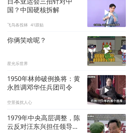
日本亚运会三招针对中
国？中国硬核拆解
飞鸟各投林
41跟贴
你俩笑啥呢？
星光乐世界
1950年林帅破例换将：黄
永胜调邓华任兵团司令
空景孤扰人心
1979年中央高层调整，陈
云反对汪东兴担任领导职