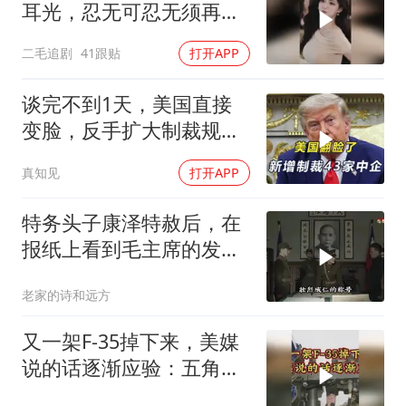
耳光，忍无可忍无须再
忍，太解气了！
二毛追剧
41跟贴
打开APP
谈完不到1天，美国直接
变脸，反手扩大制裁规
模，43家中企遭殃
真知见
打开APP
特务头子康泽特赦后，在
报纸上看到毛主席的发
言，激动得不省人事
老家的诗和远方
又一架F-35掉下来，美媒
说的话逐渐应验：五角大
楼要亏大了