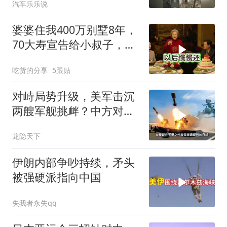
汽车乐乐说
婆婆住我400万别墅8年，
70大寿宣告给小叔子，
我：天没黑你做梦呢？
吃货的分享
5跟贴
对峙局势升级，美军击沉
两艘军舰挑衅？中方对美
亮出“杀手锏”
龙隐天下
伊朗内部争吵持续，矛头
被强硬派指向中国
失我者永失qq