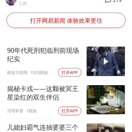
OpenAI为免费用户升级GPT-5.6 Luna
279
江西
粉笔发布“自曝式”公开信
打开网易新闻 体验效果更佳
女子利用漏洞0元薅走3000多件家电
深圳地面沉降致车辆损坏系谣言
我国编制完成新版全月地质图
90年代死刑犯临刑前现场
现代版摸金校尉落网查获400多枚古币
纪实
毛宁转发梯田音乐会视频海外网友赞叹
体娱大聪明
1033跟贴
打开APP
奋进开新局 实干挑大梁
揭秘卡戎——这颗被冥王
星染红的双生伴侣
冯哥科普
1跟贴
打开APP
儿媳妇霸气连抽婆婆三个