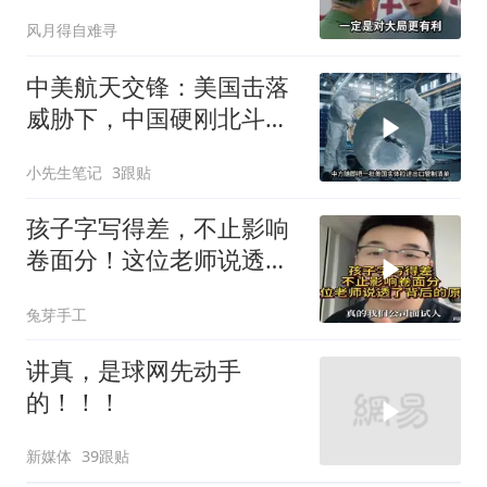
务
风月得自难寻
中美航天交锋：美国击落
威胁下，中国硬刚北斗升
级+重复火箭
小先生笔记
3跟贴
孩子字写得差，不止影响
卷面分！这位老师说透了
背后的原因
兔芽手工
讲真，是球网先动手
的！！！
新媒体
39跟贴