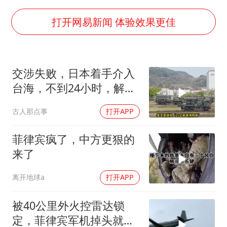
上海大部迎大暴雨
打开网易新闻 体验效果更佳
《龙餐馆》 冲奖
《披荆斩棘2026》阵容官宣
“伊斯兰版北约”出现
交涉失败，日本着手介入
伯克希尔净买入约200亿美元股票
台海，不到24小时，解放
军军机3路出动
以军士兵把枪口对准中国记者
古人那点事
打开APP
构建更高水平的全民健身公共服务体系
菲律宾疯了，中方更狠的
来了
离开地球a
打开APP
被40公里外火控雷达锁
定，菲律宾军机掉头就