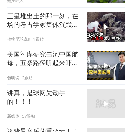
健身狂人
三星堆出土的那一刻，在
场的考古学家集体沉默
了，颠覆所有人的认知
动物星球说K
1跟贴
美国智库研究击沉中国航
母，五条路径听起来吓
人，实则凑数的多
包明说
2跟贴
讲真，是球网先动手
的！！！
新媒体
57跟贴
论背景音乐的重要性！！