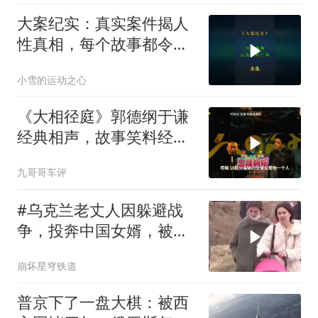
大案纪实：真实案件揭人
性真相，每个故事都令人
震撼
小雪的运动之心
《大相径庭》郭德纲于谦
经典相声，故事笑料经典
不断！
九哥哥车评
#乌克兰老丈人因躲避战
争，投奔中国女婿，被眼
前城市繁荣震惊
崩坏星穹铁道
普京下了一盘大棋：被西