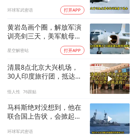
跑，欧盟1500万也救不了
环球军武密语
打开APP
场
黄岩岛画个圈，解放军演
训亮剑三天，美军航母从
南海跑了
星空解密站
打开APP
清晨8点北京大兴机场，
30人印度旅行团，抵达，
坦言不愿再返程！
悟人性
76跟贴
马科斯绝对没想到，他在
联合国上告状，会掀起中
方的4重反制
环球军武密语