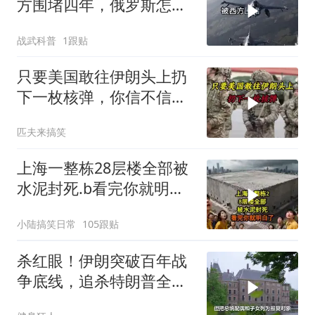
方围堵四年，俄罗斯怎么
反倒打出了国运翻盘？
战武科普
1跟贴
只要美国敢往伊朗头上扔
下一枚核弹，你信不信，
明天乌克兰就会灰飞烟灭
匹夫来搞笑
1
上海一整栋28层楼全部被
水泥封死.b看完你就明白
了..s
小陆搞笑日常
105跟贴
杀红眼！伊朗突破百年战
争底线，追杀特朗普全
家，血债必须血偿？