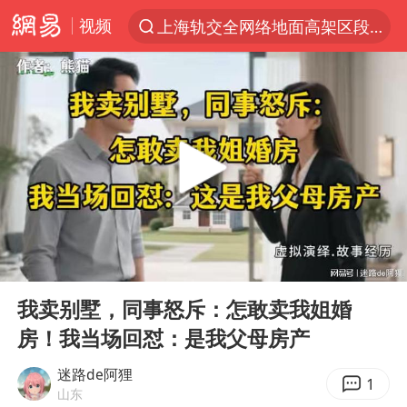
上海轨交全网络地面高架区段限速运行
视频
跨界融合拉长夏日经济消费链条
白海豚逼近浙闽沿海
国足U17与阿森纳决赛取消 并列冠军
王艺迪2-4不敌张本美和止步4强
“白海豚”来了！第一批飞机已绑好
白海豚5次眼壁置换
王艺迪无缘横滨赛决赛
00:00
27:52
杭州部分地铁高架段临时停运
Play
Ent
full
我卖别墅，同事怒斥：怎敢卖我姐婚
2025年小学教师减少13.19万
房！我当场回怼：是我父母房产
浙江海域将现5到8米巨浪到狂浪
迷路de阿狸
1
武契奇会见泽连斯基有何意图
山东