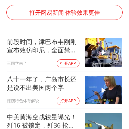
暑期研学游升温 在旅途中增长知识
猫咪过火把节被抹成黑猫
打开网易新闻 体验效果更佳
BLG经理辟谣Bin离队
以军士兵把枪口对准中国记者
前段时间，津巴布韦刚刚
云南一男子胃中取出180颗铁钉
宣布效仿印尼，全面禁止
曹颖儿子首次演长剧
原矿出口
王同学来了
打开APP
总书记点赞的非遗苗绣焕发新生机
八十一年了，广岛市长还
是说不出美国两个字
陈腕特色体育解说
打开APP
中美黄海空战较量曝光！
歼16 被锁定，歼36 抢先