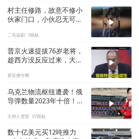
村主任修路，故意不修小
伙家门口，小伙忍无可忍
开始报复！
二毛追剧
7跟贴
普京火速提拔76岁老将，
趁西方没反应过来，大鹅
外交要动真格了
君笙拂兮啊
乌克兰物流枢纽遭袭！俄
导弹数量2023年十倍！为
何越打越强？
主持人雪莹
37跟贴
数十亿美元买12吨推力