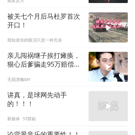
观星赏月
被关七个月后马杜罗首次
开口！
我知道你的眼泪只是一种无奈
亲儿闯祸继子挨打瘫痪，
狠心后爹骗走95万赔偿金
给亲儿买房娶媳妇
无我漂佩MY
讲真，是球网先动手
的！！！
新媒体
57跟贴
论背景音乐的重要性！！