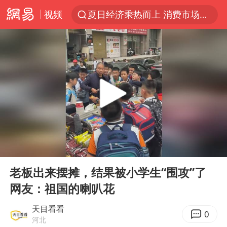
视频
夏日经济乘热而上 消费市场向新而行
于东来回应胖东来近25年老店年底关闭
以拒绝“和平委员会”的加沙和平计划
浙江省甬江发生2026年第1号洪水
国足U17与阿森纳决赛取消 并列冠军
独闯南太行的失联女生最后轨迹已确认
全球最大级别运输船通过长江大桥
00:00
00:12
香港刷新1884年以来最高气温纪录
Play
Ent
full
央视新主播李秋莹母校发文祝贺
老板出来摆摊，结果被小学生“围攻”了
网友：祖国的喇叭花
上门女婿出轨女邻居多年被判重婚罪
上海全力守护市民“菜篮子”
天目看看
0
河北