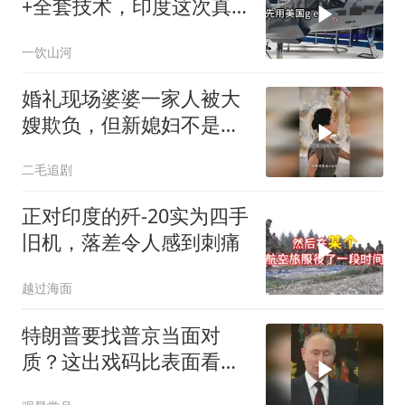
+全套技术，印度这次真
要搞定航发
一饮山河
婚礼现场婆婆一家人被大
嫂欺负，但新媳妇不是好
惹的！
二毛追剧
正对印度的歼-20实为四手
旧机，落差令人感到刺痛
越过海面
特朗普要找普京当面对
质？这出戏码比表面看起
来复杂得多