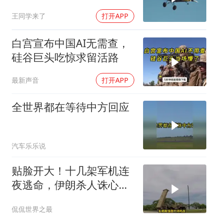
首飞，川普梦碎
王同学来了
打开APP
白宫宣布中国AI无需查，
硅谷巨头吃惊求留活路
最新声音
打开APP
全世界都在等待中方回应
汽车乐乐说
贴脸开大！十几架军机连
夜逃命，伊朗杀人诛心，
老底被当地人掀翻
侃侃世界之最