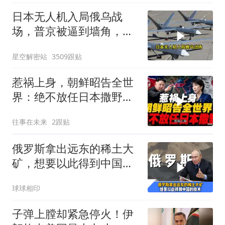
日本无人机入局俄乌战
场，普京被逼到墙角，这
场仗只剩下死战一条路
星空解密站
3509跟贴
惹祸上身，朝鲜昭告全世
界：绝不放任日本撒野！
高市还能硬撑多久
往事在未来
2跟贴
俄罗斯拿出远东的稀土大
矿，想要以此得到中国独
门的精炼技术
球球相印
子弹上膛却紧急停火！伊