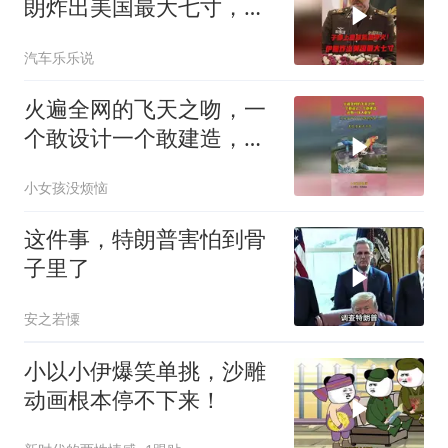
朗炸出美国最大七寸，特
朗普赶紧叫停战争
汽车乐乐说
火遍全网的飞天之吻，一
个敢设计一个敢建造，还
有一伙人敢坐！
小女孩没烦恼
这件事，特朗普害怕到骨
子里了
安之若憟
小以小伊爆笑单挑，沙雕
动画根本停不下来！