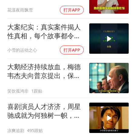
看看，谁才是赢家
花漾夜雨飘雪
打开APP
大案纪实：真实案件揭人
性真相，每个故事都令人
震撼
小雪的运动之心
打开APP
大鹅经济持续放血，梅德
韦杰夫向普京提出，保住
国家的唯一办法
笑饮孤鸿非
1跟贴
喜剧演员人才济济，周星
驰成就为何独树一帜，他
人难望其项背
凉爽追剧
495跟贴