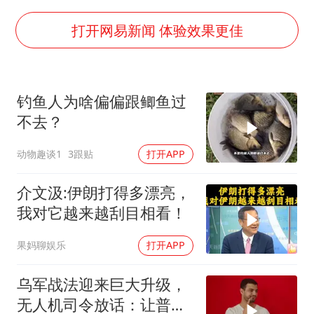
4.2平卫生间补漏注胶花1.55万
打开网易新闻 体验效果更佳
周星驰妈妈现身香港首映礼
上海地铁4条线路全线停运
钓鱼人为啥偏偏跟鲫鱼过
湖北启动重大气象灾害三级应急响应
不去？
费大厨口号更改 不再宣传小炒肉大王
动物趣谈1
3跟贴
打开APP
56岁刘奕君跟13岁女儿合跳
从科技创新看开局起步的时与势
介文汲:伊朗打得多漂亮，
我对它越来越刮目相看！
果妈聊娱乐
打开APP
乌军战法迎来巨大升级，
无人机司令放话：让普京