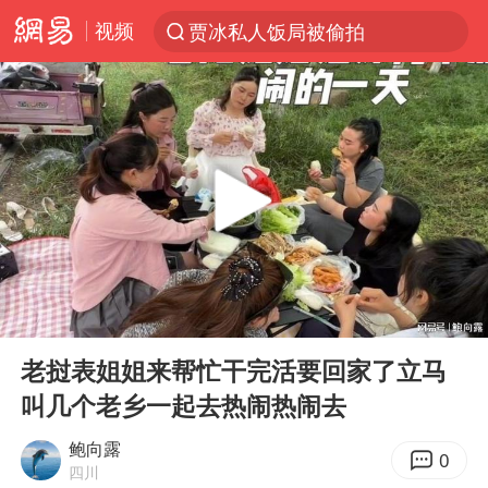
贾冰私人饭局被偷拍
视频
台风“白海豚”登陆 各地各部门全力应对
奥沙利文晋级斯诺克中国公开赛16强
路虎卫士110 HSE限时降价
我国发现稀散金属独立新矿物——乌斯河锗矿
上海鼓励居家办公
部分银行上调存款利率
小沈阳加盟《披荆斩棘》
00:00
07:44
Play
Ent
新疆生产建设兵团生态环境局原局长被查
full
老挝表姐姐来帮忙干完活要回家了立马
朱一龙的鼻子怎么了
叫几个老乡一起去热闹热闹去
大疆错失宇树
鲍向露
0
四川
5万小车卖不动 微型代步车集体遇冷