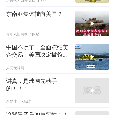
新时代的两性情感
1跟贴
东南亚集体转向美国？
青杉依旧啊啊
1跟贴
中国不玩了，全面冻结美
企交易，美国决定撤馆，
民主党开始甩黑锅
人间无味啊
讲真，是球网先动手
的！！！
新媒体
57跟贴
论背景音乐的重要性！！