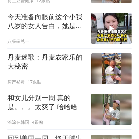
荷兰豆爱健康
12跟贴
今天准备向眼前这个小我
八岁的女人告白，她是我
儿子的班主任
八极拳兑一
丹麦迷歌：丹麦农家乐的
大秘密
房产衫哥
17跟贴
和女儿分别一周 真的
是。。。太爽了 哈哈哈
涂涂在韩国
4跟贴
回到美国一周，终于腾出