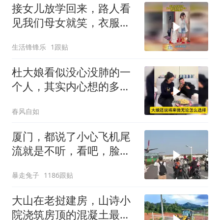
接女儿放学回来，路人看
见我们母女就笑，衣服也
没床啊？
生活锋锋乐
1跟贴
杜大娘看似没心没肺的一
个人，其实内心想的多，
比谁都明白！
春风自如
厦门，都说了小心飞机尾
流就是不听，看吧，脸都
打肿了
暴走兔子
1186跟贴
大山在老挝建房，山诗小
院浇筑房顶的混凝土最后