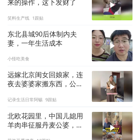
来的操作，这下发财了
笑料生产线
1跟贴
东北县城90后体制内夫
妻，一年生活成本
小怪吃美食
远嫁北京闺女回娘家，连
夜去婆婆家搬东西，公公
笑她像贼
记录生活日常阿蜴
9跟贴
北欧花园里，中国儿媳用
羊肉串征服丹麦公婆，扔
掉刀叉直接撸！