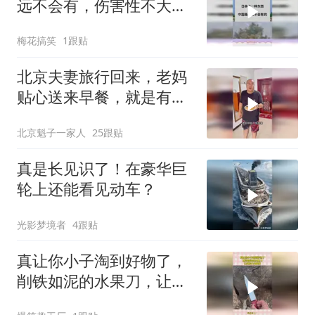
远不会有，伤害性不大侮
辱性极强
梅花搞笑
1跟贴
北京夫妻旅行回来，老妈
贴心送来早餐，就是有点
糊
北京魁子一家人
25跟贴
真是长见识了！在豪华巨
轮上还能看见动车？
光影梦境者
4跟贴
真让你小子淘到好物了，
削铁如泥的水果刀，让网
友大开眼界！