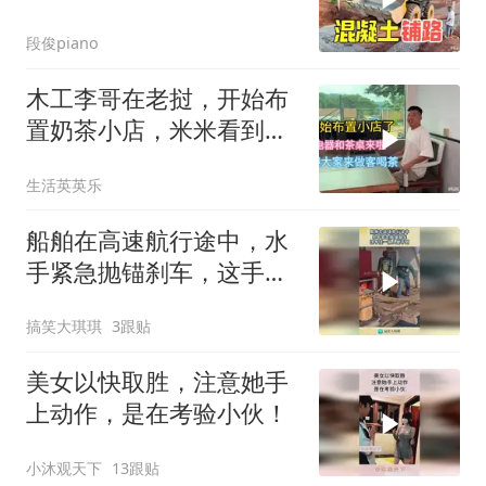
用来铺路
段俊piano
木工李哥在老挝，开始布
置奶茶小店，米米看到会
不会后悔
生活英英乐
船舶在高速航行途中，水
手紧急抛锚刹车，这手法
一般人做不到！
搞笑大琪琪
3跟贴
美女以快取胜，注意她手
上动作，是在考验小伙！
小沐观天下
13跟贴