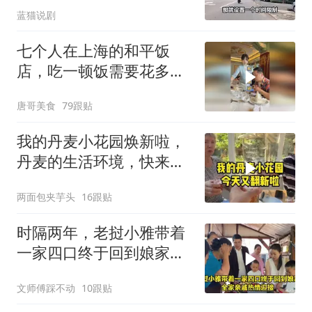
蓝猫说剧
七个人在上海的和平饭
店，吃一顿饭需要花多少
钱？
唐哥美食
79跟贴
我的丹麦小花园焕新啦，
丹麦的生活环境，快来打
卡！
两面包夹芋头
16跟贴
时隔两年，老挝小雅带着
一家四口终于回到娘家，
全家亲戚热情迎接
文师傅踩不动
10跟贴