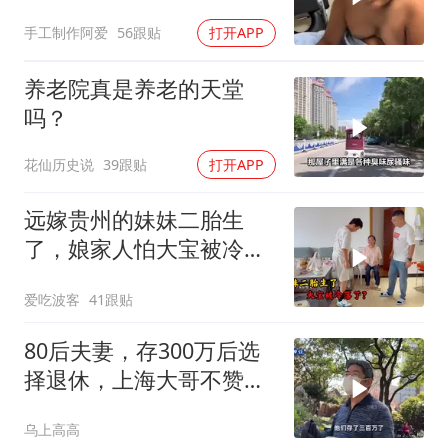
孩子吧！
手工制作阿爱
56跟贴
打开APP
养老院真是养老的天堂
吗？
花仙历史说
39跟贴
打开APP
远嫁贵州的妹妹二胎生
了，娘家人怕大宝被冷
落，买礼物讨欢喜
爱吃波客
41跟贴
80后夫妻，存300万后选
择退休，上海大哥不赞同
他们的选择
乌上高高