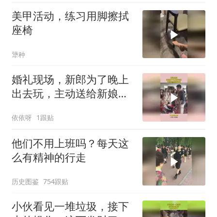
美甲活动，练习用脚擦拭
座椅
犟种
婚礼现场，新郎为了晚上
出去玩，主动送给新娘包
包
依依呀
1跟贴
他们不用上班吗？每天这
么有精神的行走
历史图鉴
754跟贴
小伙看见一堆垃圾，接下