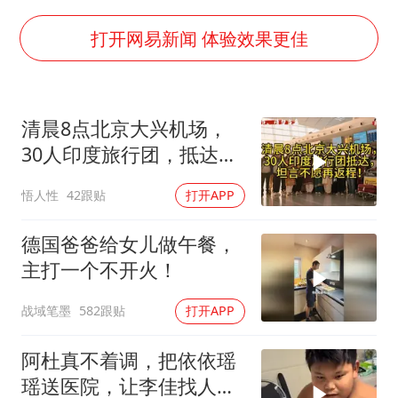
国防部：坚决反制任何闹海挑衅图谋
宇树科技中一签需缴款7.54万元
打开网易新闻 体验效果更佳
两名乘客在飞机上因调节座椅起冲突
女儿为争财产堵门阻挠父亲出殡
清晨8点北京大兴机场，
今日立秋你咬秋了吗
30人印度旅行团，抵达，
夯实基础开新局
坦言不愿再返程！
悟人性
42跟贴
打开APP
德国爸爸给女儿做午餐，
主打一个不开火！
战域笔墨
582跟贴
打开APP
阿杜真不着调，把依依瑶
瑶送医院，让李佳找人看