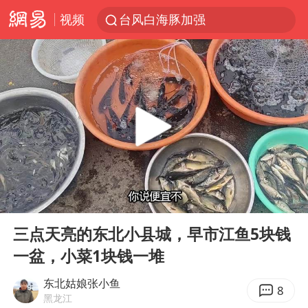
视频
台风白海豚加强
日本试射“战斧”导弹，国防部回应
曝韩国足协为外籍裁判员安排色情招待
刘国正说向鹏打得很窝囊
四川宜宾市高县4.9级地震致1人死亡
向鹏0-3不敌张本智和
“新疆阿勒泰八月能滑雪”不实
00:00
03:07
我国外贸延续良好增长态势
Play
Ent
full
山东一元代青花杯离奇失踪
三点天亮的东北小县城，早市江鱼5块钱
一盆，小菜1块钱一堆
陈幸同晋级WTT横滨冠军赛8强
广东雷州通报特教老师招聘违规事件
东北姑娘张小鱼
8
黑龙江