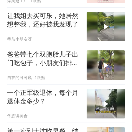
爆笑趣工厂
1跟贴
让我姐去买可乐，她居然
想整我，还好被我发现了
番茄小朋友呀
爸爸带七个双胞胎儿子出
门吃包子，小朋友们排队
整齐快乐出行真棒
自在的可可说
1跟贴
一个正军级退休，每个月
退休金多少？
华庭讲美食
第一次到大连吃早餐，结