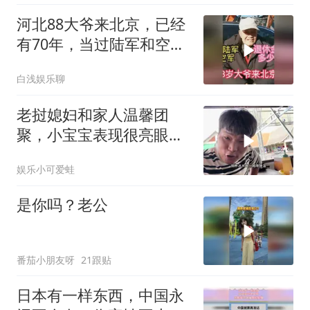
河北88大爷来北京，已经
有70年，当过陆军和空
军，退休金多少
白浅娱乐聊
老挝媳妇和家人温馨团
聚，小宝宝表现很亮眼，
丈母娘梦想成真了！
娱乐小可爱蛙
是你吗？老公
番茄小朋友呀
21跟贴
日本有一样东西，中国永