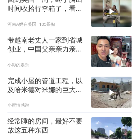
时间收拾行李箱了，看看
我们都从中国带了点啥宝
河南A妈在美国
105跟贴
贝
带越南老丈人一家到省城
创业，中国父亲亲力亲
为，这发展确实不错
小影的娱乐
完成小屋的管道工程，以
及哈米德对米娜的巨大帮
助
小蜜情感说
经常睡的房间，最好不要
放这五种东西