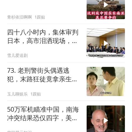
青杉依旧啊啊
1跟贴
四十八小时内，集体审判
日本，高市泪洒现场，中
方已仁至义尽
雪儿爱追剧
73. 老刑警街头偶遇逃
犯，末路狂徒竟拿亲生儿
子当作人质落网！
玉儿聊娱乐
1跟贴
50万军机瞄准中国，南海
冲突结果恐仅四字，美防
长曾紧急下令