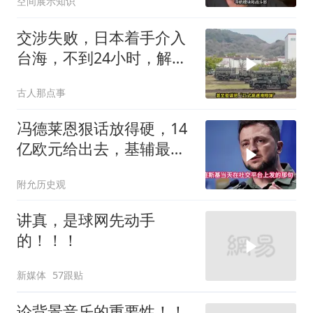
空间展示知识
交涉失败，日本着手介入
台海，不到24小时，解放
军军机3路出动
古人那点事
冯德莱恩狠话放得硬，14
亿欧元给出去，基辅最缺
的东西却一样没补上
附允历史观
讲真，是球网先动手
的！！！
新媒体
57跟贴
论背景音乐的重要性！！