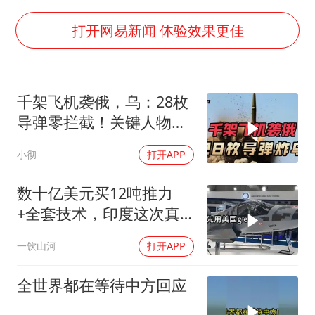
于东来直播和胖东来核心团队开会
2025年小学教师减少13.19万
打开网易新闻 体验效果更佳
泰国：高度重视中国游客旅游体验
王艺迪无缘横滨赛决赛
千架飞机袭俄，乌：28枚
上海大部迎大暴雨
导弹零拦截！关键人物被
《龙餐馆》 冲奖
杀，普京2动作
小彻
打开APP
构建更高水平的全民健身公共服务体系
数十亿美元买12吨推力
+全套技术，印度这次真
要搞定航发
一饮山河
打开APP
全世界都在等待中方回应