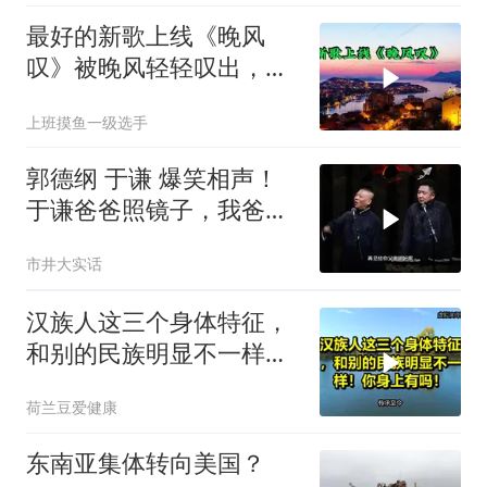
最好的新歌上线《晚风
叹》被晚风轻轻叹出，散
在无人荒野
上班摸鱼一级选手
郭德纲 于谦 爆笑相声！
于谦爸爸照镜子，我爸爸
东方不败呀，两口子长反
市井大实话
了
汉族人这三个身体特征，
和别的民族明显不一样！
你身上有吗！
荷兰豆爱健康
东南亚集体转向美国？