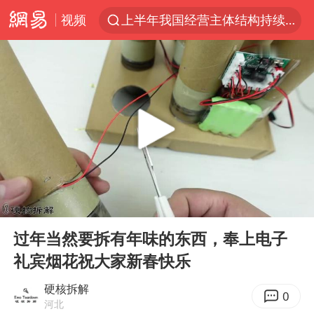
视频
上半年我国经营主体结构持续优化
白海豚10级风圈
上海：5号线16号线浦江线全线停运
上海全域长途客运班次全部停运
王传君 《披荆斩棘》
上海暴雨红色预警
国足U17与阿森纳决赛取消 并列冠军
00:00
06:33
王艺迪2-4不敌张本美和止步4强
Play
Ent
full
上门女婿出轨女邻居多年被判重婚罪
过年当然要拆有年味的东西，奉上电子
礼宾烟花祝大家新春快乐
1枚就能让航母瘫痪 轰-6J实力有多强
以军士兵把枪口对准中国记者
硬核拆解
0
河北