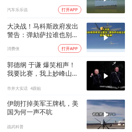
汽车乐乐说
打开APP
大决战！马科斯政府发出
警告：弹劾萨拉谁也别想
掩盖真相
消费侠
打开APP
郭德纲 于谦 爆笑相声！
我要比赛，我上妙峰山干
嘛去？你去拜一拜冠军老
市井大实话
4跟贴
祖庙
伊朗打掉美军王牌机，美
国为何一声不吭
战武科普