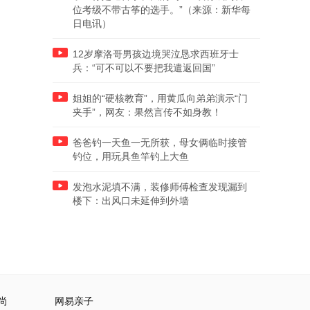
位考级不带古筝的选手。”（来源：新华每
日电讯）
12岁摩洛哥男孩边境哭泣恳求西班牙士
兵：“可不可以不要把我遣返回国”
姐姐的“硬核教育”，用黄瓜向弟弟演示“门
夹手”，网友：果然言传不如身教！
爸爸钓一天鱼一无所获，母女俩临时接管
钓位，用玩具鱼竿钓上大鱼
发泡水泥填不满，装修师傅检查发现漏到
楼下：出风口未延伸到外墙
尚
网易亲子