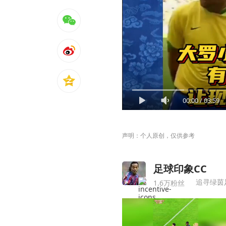
00:00
/
03:59
声明：个人原创，仅供参考
足球印象CC
追寻绿茵
1.6万粉丝