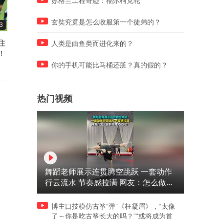
苏格兰工程奇迹：福尔柯克轮
玄奘究竟是怎么收服第一个徒弟的？
3
01:03
03:25
住
罗宾侠的零缓冲美学，当范佩
教科书式快速反击！让世界
人类是由鱼类而进化来的？
！
西跳过停球环节！
一运动告诉我们，什么是速
与激情！
你的手机可能比马桶还脏？真的假的？
热门视频
舞蹈老师展示连贯腾空跳跃 一套动作
行云流水 节奏感拉满 网友：怎么做到
又舞又武的？
博主口技模仿古筝“弹”《枉凝眉》，“太像
了～你是吃古筝长大的吗？”“或将成为首