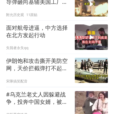
导弹砸向基辅美国工厂，
背后这步棋太狠了
附允历史观
11跟贴
面对航母进逼，中方选择
在北方发起行动
失我者永失qq
伊朗饱和攻击撕开美防空
网，天价拦截弹打不起，
美式反导神话破灭
宋隊搞笑配音
#乌克兰老丈人因躲避战
争，投奔中国女婿，被眼
前城市繁荣震惊