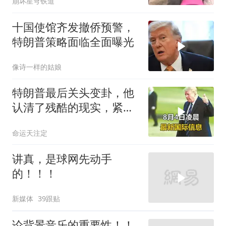
崩坏星穹铁道
十国使馆齐发撤侨预警，
特朗普策略面临全面曝光
像诗一样的姑娘
特朗普最后关头变卦，他
认清了残酷的现实，紧急
下令美军停止行动
命运天注定
讲真，是球网先动手
的！！！
新媒体
39跟贴
论背景音乐的重要性！！