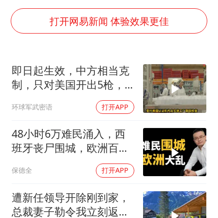
日韩股市高开跳水 SK海力士下挫转跌
台风白海豚最新路径研判来了
打开网易新闻 体验效果更佳
OpenAI为免费用户升级GPT-5.6 Luna
船舶避风项目停工 多地全力防台风
即日起生效，中方相当克
我国编制完成新版全月地质图
制，只对美国开出5枪，
“深圳地面沉降致车辆损坏”不实
商务部二号令颁布
环球军武密语
打开APP
男子结婚8年发现3个女儿均非亲生
奋进开新局 实干挑大梁
48小时6万难民涌入，西
班牙丧尸围城，欧洲百年
霸权终极反噬！
保德全
打开APP
遭新任领导开除刚到家，
总裁妻子勒令我立刻返