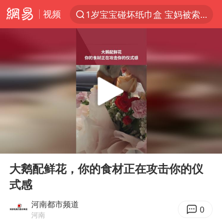
视频
1岁宝宝碰坏纸巾盒 宝妈被索赔924元
以“新”破局 首发经济点亮城市消费活力
Meta被判支付5.67亿美元
台风白海豚逼近 暴雨大暴雨来袭
47岁妈妈突然产女 26岁女儿：很震惊
阿根廷足协发文力挺因凡蒂诺
中国稀土盘中涨停
00:00
00:08
A股开盘：民爆、CPO等概念走强
Play
Ent
full
日本广岛民众举行游行反对政府行径
大鹅配鲜花，你的食材正在攻击你的仪
式感
21楼高空抛物嫌疑人被拘留
男子杀人后逃进深山21年活得像野人
河南都市频道
0
河南