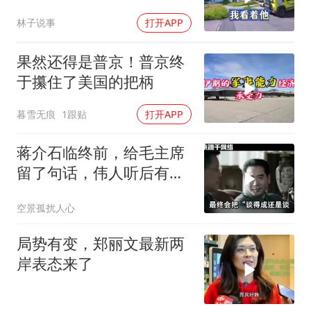
岗，我直言她无权命令我
林子说事
打开APP
果然还得是普京！普京终
于攥住了美国的把柄
暮雪无痕
1跟贴
打开APP
蒋介石临终前，给毛主席
留了句话，伟人听后有什
么样的反应？
空景孤扰人心
局势有变，郑丽文最新两
岸表态来了