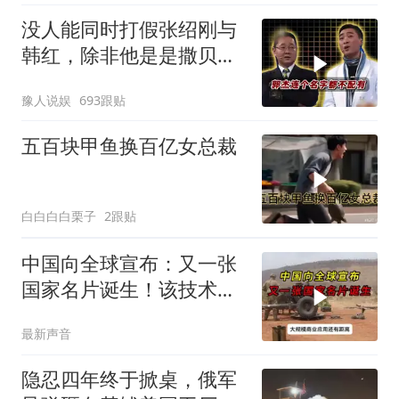
没人能同时打假张绍刚与
韩红，除非他是是撒贝
宁！
豫人说娱
693跟贴
五百块甲鱼换百亿女总裁
白白白白栗子
2跟贴
中国向全球宣布：又一张
国家名片诞生！该技术全
世界只有中国拥有
最新声音
隐忍四年终于掀桌，俄军