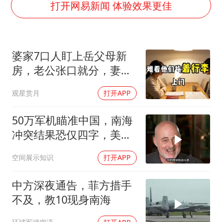
女子发现前夫婚内与第三者育子
打开网易新闻 体验效果更佳
以军士兵把枪口对准中国记者
笔试第一被劝弃考涉事副校长被撤职
婆家7口人盯上岳父母新
《龙餐馆》 冲奖
房，老公张口就分，妻子
构建更高水平的全民健身公共服务体系
甩6个字全场僵住
观星赏月
打开APP
男子被沙蜇蜇伤5小时后呼吸困难
奋力开创中国式现代化建设新局面
50万军机瞄准中国，南海
冲突结果恐仅四字，美防
长曾紧急下令
空间展示知识
打开APP
中方深夜通告，菲方措手
不及，教10现身南海