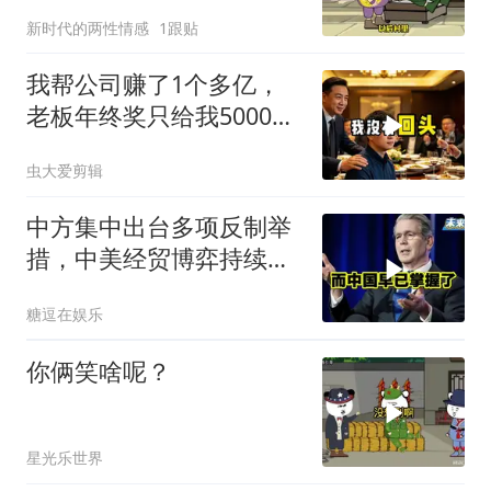
新时代的两性情感
1跟贴
我帮公司赚了1个多亿，
老板年终奖只给我5000
块，我辞职出国
虫大爱剪辑
中方集中出台多项反制举
措，中美经贸博弈持续升
级
糖逗在娱乐
你俩笑啥呢？
星光乐世界