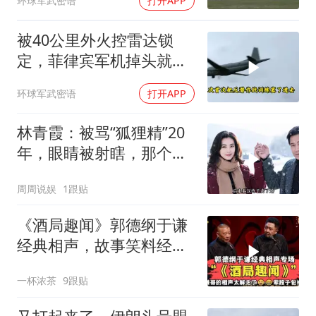
环球军武密语
打开APP
被40公里外火控雷达锁
定，菲律宾军机掉头就
跑，欧盟1500万也救不了
环球军武密语
打开APP
场
林青霞：被骂“狐狸精”20
年，眼睛被射瞎，那个男
人只问了一句“谁来出机票
周周说娱
1跟贴
钱？”
《酒局趣闻》郭德纲于谦
经典相声，故事笑料经典
不断！
一杯浓茶
9跟贴