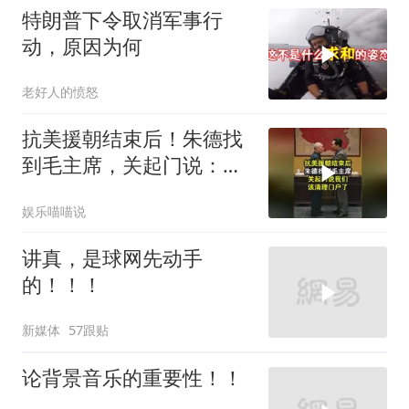
特朗普下令取消军事行
动，原因为何
老好人的愤怒
抗美援朝结束后！朱德找
到毛主席，关起门说：我
们该清理门户了
娱乐喵喵说
讲真，是球网先动手
的！！！
新媒体
57跟贴
论背景音乐的重要性！！