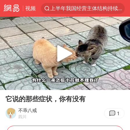
视频
上半年我国经营主体结构持续优化
杭州机场已取消航班388架次
《披荆斩棘2026》阵容官宣
白海豚北上或致京津冀暴雨
中国第1高楼阻尼器摆动明显
上海有出现龙卷潜势
国足U17与阿森纳决赛取消 并列冠军
00:00
01:10
2025年小学教师减少13.19万
Play
Ent
full
王艺迪2-4不敌张本美和止步4强
它说的那些症状，你有没有
上门女婿出轨女邻居多年被判重婚罪
不乖八戒
1
四川
上海大部迎大暴雨