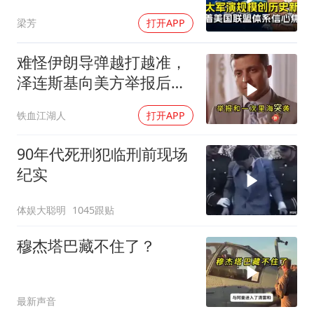
住吗
梁芳
打开APP
难怪伊朗导弹越打越准，
泽连斯基向美方举报后，
特朗普宣布不打了
铁血江湖人
打开APP
90年代死刑犯临刑前现场
纪实
体娱大聪明
1045跟贴
穆杰塔巴藏不住了？
最新声音