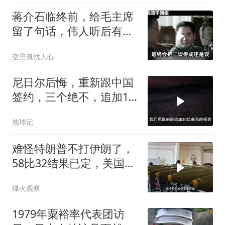
蒋介石临终前，给毛主席
留了句话，伟人听后有什
么样的反应？
空景孤扰人心
尼日尔后悔，重新跟中国
签约，三个绝不，追加10
亿！
地球记
难怪特朗普不打伊朗了，
58比32结果已定，美国专
家：一个时代结束
烽火观察
1979年粟裕率代表团访