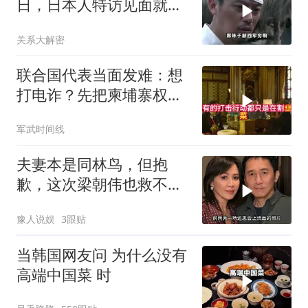
日，日本人特访见面就喊
首长好
关系大解密
联合国代表当面发难：想
打电诈？先把柬埔寨权贵
的底裤扒了！
军武时间线
夫妻本是同林鸟，但抱
歉，这次梁朝伟也救不了
“不得体”的刘嘉玲
豫人说娱
3跟贴
当韩国网友问 为什么没有
高端中国菜 时