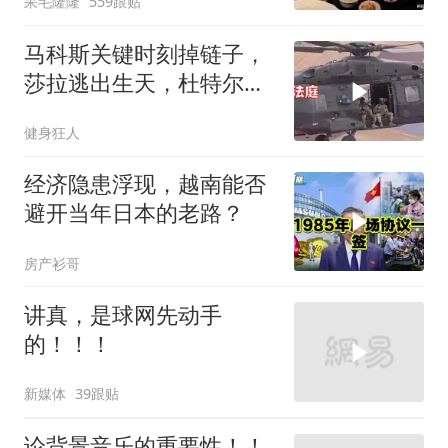
呆毛隆隆
559跟贴
马科斯关键时刻掉链子，
莎拉逃出生天，杜特尔特
家族稳了
健身狂人
经济隐患浮现，越南能否
避开当年日本的老路？
房产衫哥
讲真，是球网先动手
的！！！
新媒体
39跟贴
论背景音乐的重要性！！