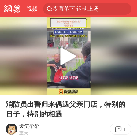
视频
夜幕落下 运动上场
台风白海豚体型变大近似13个浙江面积
泸溪河：桃酥吃出金属牙冠视频不实
美国将对多晶硅衍生品加征15%关税
泰交通部副部长回应中国人遭歧视手势
泰国校园枪击案死亡人数升至7人
俄称欧洲若想和平解决冲突应停止援乌
00:00
00:16
改名后的“青海拉面”店
Play
Ent
full
段绚竞因公牺牲 年仅44岁
消防员出警归来偶遇父亲门店，特别的
日子，特别的相遇
1岁宝宝碰坏纸巾盒 宝妈被索赔924元
女子开一天一夜空调后二氧化碳中毒
爆笑柴柴
1
重庆