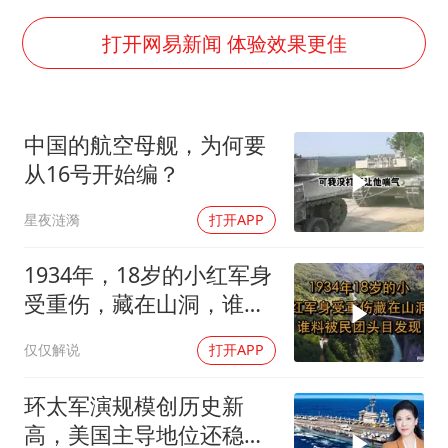
97岁英国奶奶飞上天再破吉尼斯纪录
70多岁父亲独自坐车到上海看望女儿
打开网易新闻 体验效果更佳
“空调24小时开着更省电”不实
“不建议大家买深色蛋糕”
中国的航空母舰，为何要
985博士后被曝在妻子孕期出轨后续
从16号开始编？
公司“上四休三”但要降薪1000元
星夜涟漪
打开APP
如何把百年大党建设得更加坚强有力？
1934年，18岁的小红军身
受重伤，藏在山洞，谁料
被民团头目发现
仅仅解说
打开APP
环太军演规模创历史新
高，美国主导地位还稳得