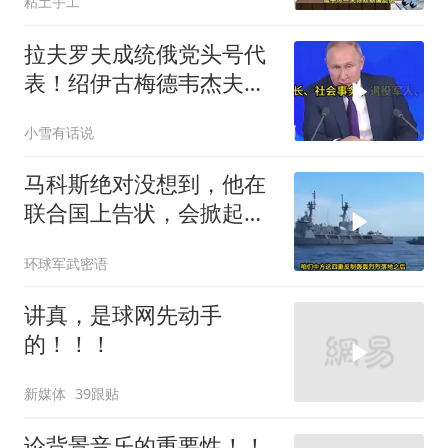
粘土手工
拉夫罗夫成统俄党头号代
表！绍伊古梅德韦杰夫双
双出局，普京这步棋你看
小雪有话说
懂了吗
马科斯绝对没想到，他在
联合国上告状，会掀起中
方的4重反制
环球军武密语
讲真，是球网先动手
的！！！
新媒体
39跟贴
论背景音乐的重要性！！