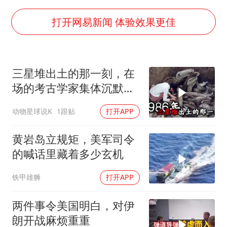
38岁演员求职万岁山NPC成功
老中医：立秋后养心是关键
打开网易新闻 体验效果更佳
国防部：中国军队坚决反制任何闹海挑衅图谋
我国外贸延续良好增长态势
三星堆出土的那一刻，在
东航：国内客票提前14天免费退改
场的考古学家集体沉默
欧阳娜娜窦靖童好搭
了，颠覆所有人的认知
动物星球说K
1跟贴
打开APP
夯实基础开新局
黄岩岛立规矩，美军司令
的喊话里藏着多少玄机
铁甲雄狮
打开APP
两件事令美国明白，对伊
朗开战麻烦重重