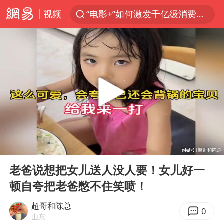
视频
“电影+”如何激发千亿级消费新活力？
秘鲁和墨西哥宣布恢复外交关系
沙特土耳其巴基斯坦签署共同防务协议
中医教你一招提升气血
全球首个长时储能一体化产业园量产
四川宜宾市高县4.9级地震致1人死亡
胜宏科技：股票交易异常波动
00:00
01:43
中巨芯：上半年归母净利润1405.77万元
Play
Ent
full
美股存储板块集体大跌
老爸说想把女儿送人没人要！女儿好一
顿自夸把老爸憋不住笑喷！
U17国足点球大战淘汰河床晋级决赛
百花奖开幕式
超哥和陈总
0
山东