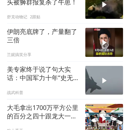
头被狮群报复杀了牛崽！
舒克动物记
2跟贴
伊朗亮底牌了，产量翻了
三倍
兰妮搞笑分享
美专家终于说了句大实
话：中国军力十年“史无前
例”狂飙，美国这次真坐不
战武科普
住了
大毛拿出1700万平方公里
的百分之四十跟龙大一起
开发[震惊][震惊]