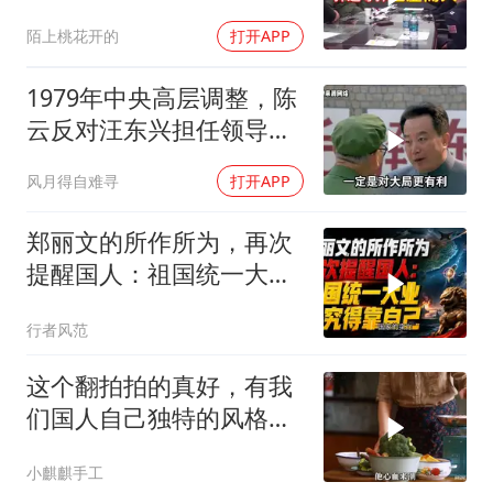
陌上桃花开的
打开APP
1979年中央高层调整，陈
云反对汪东兴担任领导职
务
风月得自难寻
打开APP
郑丽文的所作所为，再次
提醒国人：祖国统一大
业，终究得靠自己！
行者风范
这个翻拍拍的真好，有我
们国人自己独特的风格魅
力
小麒麒手工