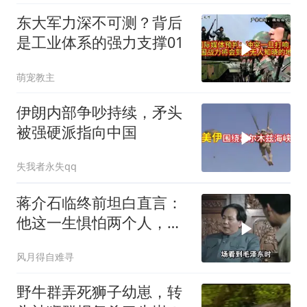
东大军力深不可测？背后
是工业体系的强力支撑01
萌宠教主
伊朗内部争吵持续，矛头
被强硬派指向中国
失我者永失qq
蒋介石临终前坦白直言：
他这一生惧怕两个人，却
只敬佩一个人！
风月得自难寻
野牛群弄死狮子幼崽，转