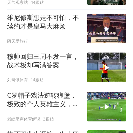
天气观察站
44跟贴
维尼修斯想走不可怕，不
续约才是皇马大麻烦
阿天爱旅行
穆帅回归三周不发一言，
战术板却写满答案
刘哥谈体育
14跟贴
C罗帽子戏法逆转狼堡，
极致的个人英雄主义，打
脸黑金、丹特
老皢尾声体育解说
3跟贴