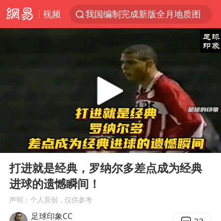
视频
我国编制完成新版全月地质图
台风白海豚登陆地点更新
以“新”破局 首发经济点亮城市消费活力
看守所辅警收受10万获刑1年
台风白海豚进入48小时警戒线
陈熠被张本美和连扳三局逆转
李亚鹏向地铁吐血女孩捐99999元
00:00
02:42
多地要求领导干部带头休假
Play
Ent
full
感觉全东北都在等7号
打进就是经典，罗纳尔多差点成为经典
进球的遗憾瞬间！
中方回应是否在太平洋海底开采稀土
声明：个人原创，仅供参考
27岁女子成组织卖淫集团主犯被通缉
足球印象CC