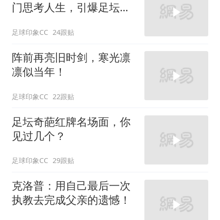
门思考人生，引爆足坛顶
级连锁闹剧！
足球印象CC
24跟贴
阵前再亮旧时剑，寒光凛
凛似当年！
足球印象CC
22跟贴
足坛奇葩红牌名场面，你
见过几个？
足球印象CC
29跟贴
克洛普：用自己最后一次
执教去完成父亲的遗憾！