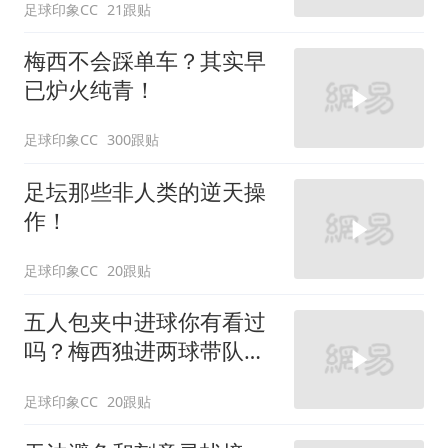
足球印象CC
21跟贴
梅西不会踩单车？其实早
已炉火纯青！
足球印象CC
300跟贴
足坛那些非人类的逆天操
作！
足球印象CC
20跟贴
五人包夹中进球你有看过
吗？梅西独进两球带队逆
转AC米兰！
足球印象CC
20跟贴