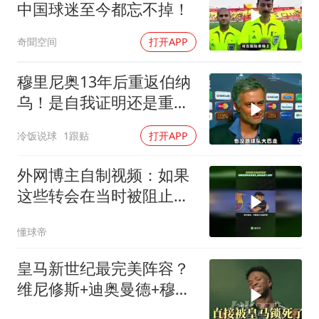
中国球迷至今都忘不掉！
奇聞空间
打开APP
穆里尼奥13年后重返伯纳
乌！是自我证明还是重蹈
覆辙
冷饭说球
1跟贴
打开APP
外网博主自制视频：如果
这些转会在当时被阻止，
足坛现在会是什么样？
懂球帝
皇马新世纪最完美阵容？
维尼修斯+迪奥曼德+穆里
尼奥太离谱