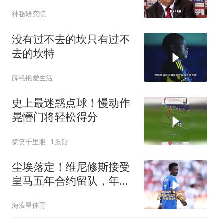
神秘研究院
没有过不去的坎只有过不
去的坎特
薛艳艳爱生活
史上最迷惑点球！慢动作
晃懵门将轻松得分
搞笑千里眼
1跟贴
尘埃落定！维尼修斯接受
皇马五年合约留队，年薪
达2400万欧！
海浪星体育