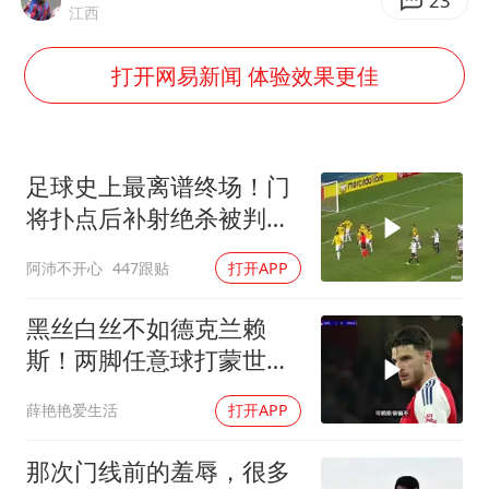
法国将禁止“未经同意的电话营销”
23
江西
80后女柜员逆袭成4200亿银行副行长
打开网易新闻 体验效果更佳
女子利用漏洞0元薅走3000多件家电
宇树科技 打新
今年已有4位周星驰电影配角去世
足球史上最离谱终场！门
房主任回应争议
将扑点后补射绝杀被判无
效
把党建设得更加坚强有力
阿沛不开心
447跟贴
打开APP
41岁女子为鼓励女儿考上985研究生
黑丝白丝不如德克兰赖
奋进开新局 实干挑大梁
斯！两脚任意球打蒙世界
第一门将库尔图瓦！
薛艳艳爱生活
打开APP
那次门线前的羞辱，很多