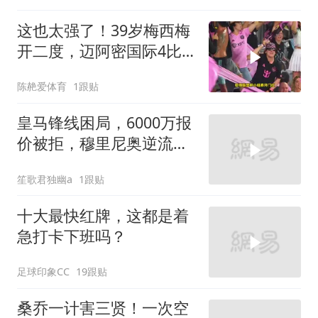
这也太强了！39岁梅西梅
开二度，迈阿密国际4比2
逆转圣路易斯
陈赩爱体育
1跟贴
皇马锋线困局，6000万报
价被拒，穆里尼奥逆流而
上
笙歌君独幽a
1跟贴
十大最快红牌，这都是着
急打卡下班吗？
足球印象CC
19跟贴
桑乔一计害三贤！一次空