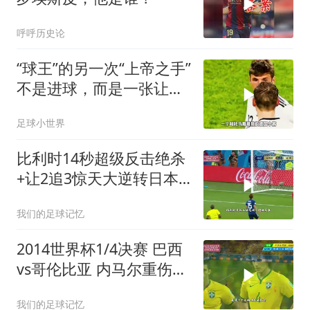
呼呼历史论
“球王”的另一次“上帝之手”
不是进球，而是一张让少
年抱憾
足球小世界
比利时14秒超级反击绝杀
+让2追3惊天大逆转日本
2018世界杯1/8决赛
我们的足球记忆
2014世界杯1/4决赛 巴西
vs哥伦比亚 内马尔重伤离
场 大卫路易斯无解任意球
我们的足球记忆