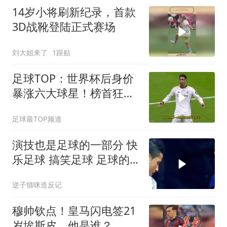
14岁小将刷新纪录，首款
3D战靴登陆正式赛场
刘大姐来了
1跟贴
足球TOP：世界杯后身价
暴涨六大球星！榜首狂涨
3500万！
足球最TOP频道
演技也是足球的一部分 快
乐足球 搞笑足球 足球的
魅力 足球
逆子猫咪造反记
穆帅钦点！皇马闪电签21
岁埃斯皮，他是谁？