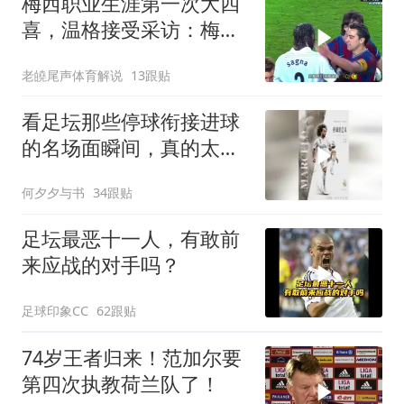
梅西职业生涯第一次大四
喜，温格接受采访：梅西
是足球游戏里走出来的球
老皢尾声体育解说
13跟贴
员
看足坛那些停球衔接进球
的名场面瞬间，真的太有
艺术感了
何夕夕与书
34跟贴
足坛最恶十一人，有敢前
来应战的对手吗？
足球印象CC
62跟贴
74岁王者归来！范加尔要
第四次执教荷兰队了！