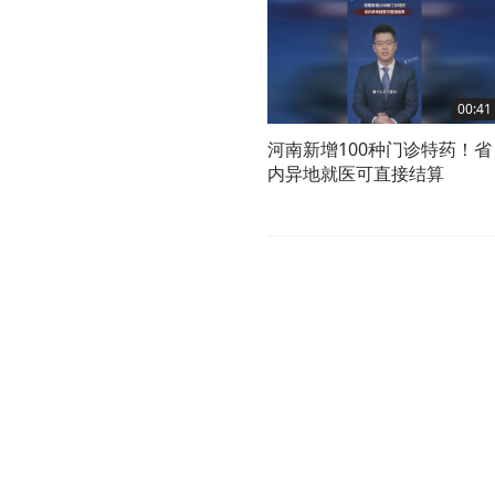
00:41
河南新增100种门诊特药！省
内异地就医可直接结算