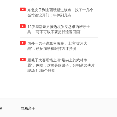
东北女子到山西玩错过饭点，找了十几个
饭馆都没开门：午休到几点
12岁摩洛哥男孩边境哭泣恳求西班牙士
兵：“可不可以不要把我遣返回国”
国外一男子遭章鱼吸脸，上演“拔河大
战”，硬扯加铁棒敲打方才挣脱
踢毽子大赛现场上演“足尖上的武林争
霸”。网友：这哪是踢毽子，分明是武侠片
现场！#睡个好觉
尚
网易亲子