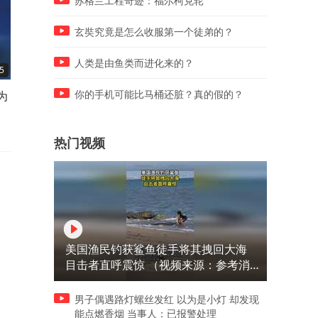
苏格兰工程奇迹：福尔柯克轮
玄奘究竟是怎么收服第一个徒弟的？
人类是由鱼类而进化来的？
5
00:26
00:39
为
一夜暴涨63元，国内金饰克价
“少校参谋”到派出所亮证，
你的手机可能比马桶还脏？真的假的？
逼近1300元
令警方找回前妻，角色扮演
戏太深？刑拘！
热门视频
美国渔民钓获鲨鱼徒手将其拽回大海
目击者直呼震惊 （视频来源：参考消
息）
男子偶遇路灯螺丝发红 以为是小灯 却发现
能点燃香烟 当事人：已报警处理