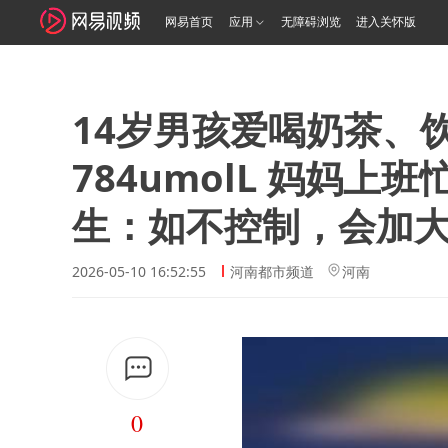
网易首页
应用
无障碍浏览
进入关怀版
14岁男孩爱喝奶茶、
784umolL 妈妈上
生：如不控制，会加
2026-05-10 16:52:55
河南都市频道
河南
0