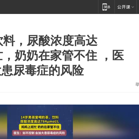
饮料，尿酸浓度高达
班忙，奶奶在家管不住 ，医
大患尿毒症的风险