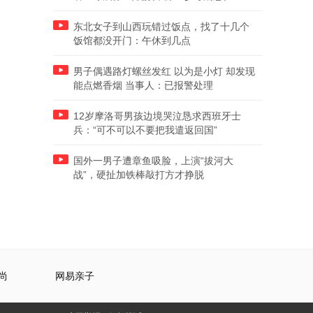
东北女子到山西玩错过饭点，找了十几个
饭馆都没开门：午休到几点
男子偶遇路灯螺丝发红 以为是小灯 却发现
能点燃香烟 当事人：已报警处理
12岁摩洛哥男孩边境哭泣恳求西班牙士
兵：“可不可以不要把我遣返回国”
国外一男子遭章鱼吸脸，上演“拔河大
战”，硬扯加铁棒敲打方才挣脱
尚
网易亲子