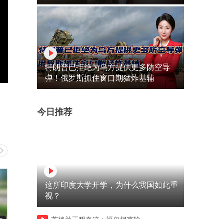
特朗普已拒绝为乌方提供更多防空导
弹！俄罗斯抓住窗口期猛炸基辅
今日推荐
这所印度大学开学，为什么我国如此重
视？