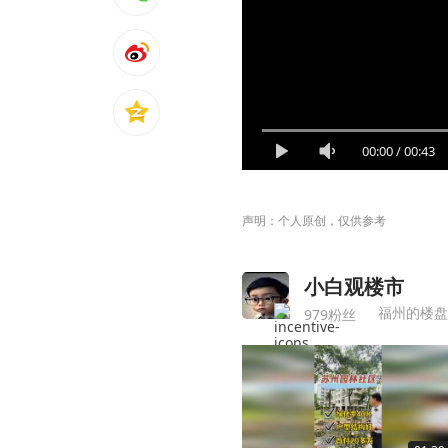
00:00
/
00:43
声明：个人原创，仅供参考
小白观楼市
979粉丝