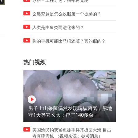
苏格兰工程奇迹：福尔柯克轮
9
02:23
01:36
福州大平层，电梯三楼的好楼
半山坡的小区，湖前兰庭的
玄奘究竟是怎么收服第一个徒弟的？
层，楼王位置
境，真没得挑了
人类是由鱼类而进化来的？
你的手机可能比马桶还脏？真的假的？
热门视频
男子上山采菌偶然发现鸡枞菌窝，原地
守1天等它长大：挖了140多朵
美国渔民钓获鲨鱼徒手将其拽回大海 目击
者直呼震惊 （视频来源：参考消息）