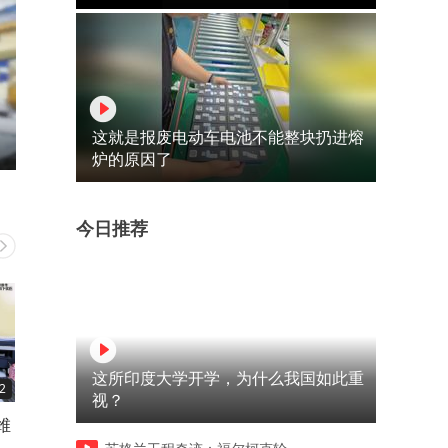
这就是报废电动车电池不能整块扔进熔
炉的原因了
今日推荐
这所印度大学开学，为什么我国如此重
2
01:21
00:33
视？
维
肚子咕咕叫排气多，大便稀软
手脚出汗多，是气虚不固
不成形，多半是脾肾阳虚了