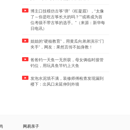
博主口技模仿古筝“弹”《枉凝眉》，“太像
了～你是吃古筝长大的吗？”“或将成为首
位考级不带古筝的选手。”（来源：新华每
日电讯）
姐姐的“硬核教育”，用黄瓜向弟弟演示“门
夹手”，网友：果然言传不如身教！
爸爸钓一天鱼一无所获，母女俩临时接管
钓位，用玩具鱼竿钓上大鱼
发泡水泥填不满，装修师傅检查发现漏到
楼下：出风口未延伸到外墙
尚
网易亲子