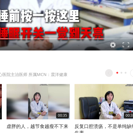
心医院主治医师 所属MCN：震洋健康
00:35
00:3
，
虚胖的人，越节食越瘦不下来
反复口腔溃疡，不是单纯缺
生素