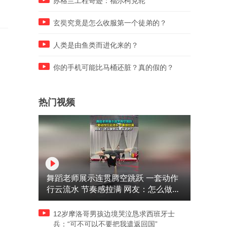
苏格兰工程奇迹：福尔柯克轮
玄奘究竟是怎么收服第一个徒弟的？
人类是由鱼类而进化来的？
你的手机可能比马桶还脏？真的假的？
热门视频
舞蹈老师展示连贯腾空跳跃 一套动作
行云流水 节奏感拉满 网友：怎么做到
又舞又武的？
12岁摩洛哥男孩边境哭泣恳求西班牙士
兵：“可不可以不要把我遣返回国”