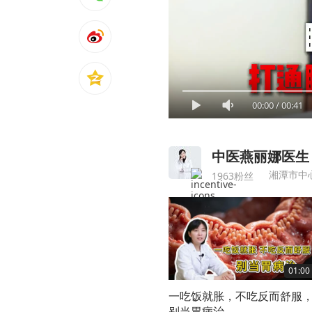
00:00
/
00:41
中医燕丽娜医生
湘潭市中
1963粉丝
01:00
一吃饭就胀，不吃反而舒服
别当胃病治