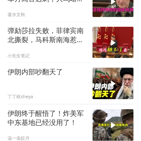
方向已曝光？
凝水文秋
弹劾莎拉失败，菲律宾南
北撕裂，马科斯南海惹
火，中方水炮教做人
小先生笔记
伊朗内部吵翻天了
丁丁框sheya
伊朗终于醒悟了！炸美军
中东基地已经没用了！
温一壶皎月