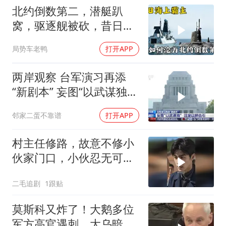
北约倒数第二，潜艇趴
窝，驱逐舰被砍，昔日的
皇家海军怎么了？
局势车老鸭
打开APP
两岸观察 台军演习再添
“新剧本” 妄图“以武谋独”
注定
邻家二蛋不靠谱
打开APP
村主任修路，故意不修小
伙家门口，小伙忍无可忍
开始报复！
二毛追剧
1跟贴
莫斯科又炸了！大鹅多位
军方高官遇刺，大乌暗杀