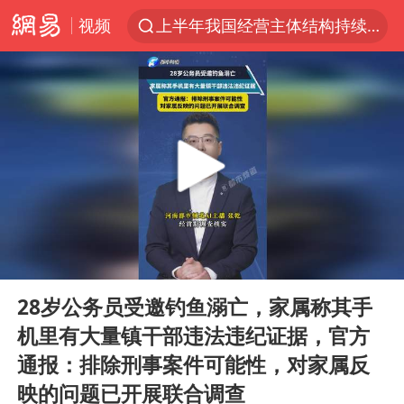
上半年我国经营主体结构持续优化
视频
白海豚将给京津冀带来大暴雨
刘嘉玲晒与周星驰合照
《披荆斩棘2026》阵容官宣
上海有出现龙卷潜势
国足U17与阿森纳决赛取消 并列冠军
香港高温刷新历史纪录
女子发现前夫婚内与第三者育子
00:00
00:26
Play
Ent
王艺迪无缘横滨赛决赛
full
28岁公务员受邀钓鱼溺亡，家属称其手
2025年小学教师减少13.19万
机里有大量镇干部违法违纪证据，官方
王艺迪2-4不敌张本美和止步4强
通报：排除刑事案件可能性，对家属反
以军士兵把枪口对准中国记者
映的问题已开展联合调查