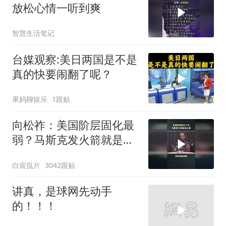
放松心情一听到爽
智慧生活笔记
台媒观察:美日两国是不是
真的快要闹翻了呢？
果妈聊娱乐
1跟贴
向松祚：美国阶层固化最
弱？马斯克发火箭就是答
案！
白宸侃片
3042跟贴
讲真，是球网先动手
的！！！