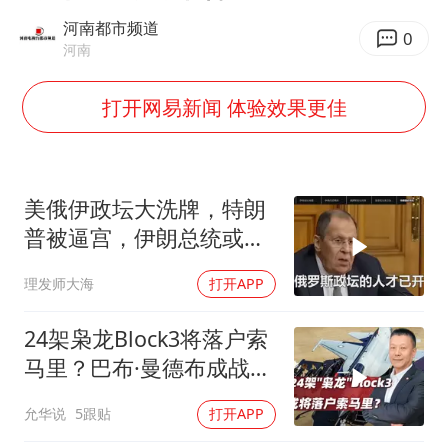
上门女婿出轨女邻居多年被判重婚罪
河南都市频道
0
河南
韩军前线部队连曝丑闻
《龙餐馆》 冲奖
打开网易新闻 体验效果更佳
笔试第一被劝弃考涉事副校长被撤职
构建更高水平的全民健身公共服务体系
美俄伊政坛大洗牌，特朗
奋力开创中国式现代化建设新局面
普被逼宫，伊朗总统或下
台，普京有麻烦了
理发师大海
打开APP
24架枭龙Block3将落户索
马里？巴布·曼德布成战略
支点
允华说
5跟贴
打开APP