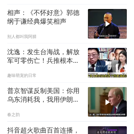
相声：《不怀好意》郭德
纲于谦经典爆笑相声
别人都叫我阿腈
沈逸：发生台海战，解放
军可零伤亡！兵推根本没
意义，就是作死
趣味萌宠的日常
普京智谋反制美国：你用
乌东消耗我，我用伊朗消
耗你
春之韵
抖音超火歌曲百首连播，