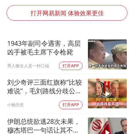
公司“上四休三”但要降薪1000元
OpenAI为免费用户升级GPT-5.6 Luna
打开网易新闻 体验效果更佳
47岁妈妈突然产女 26岁女儿：很震惊
97岁英国奶奶飞上天再破吉尼斯纪录
1943年副司令遇害，高层
“中国蔬菜之乡”最高温达41.8℃
凶手被毛主席下令枪毙
如何把百年大党建设得更加坚强有力？
男人吻女人是一种口福
打开APP
刘少奇评三面红旗称“比较
难说”，毛刘路线分歧公开
化
小杨历史
打开APP
伊朗总统欲逃28次未果，
穆杰塔巴一句话让其不敢