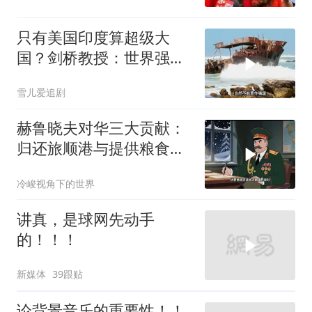
只有美国印度算超级大
国？剑桥教授：世界强国
只有4个，没有印度
雪儿爱追剧
赫鲁晓夫对华三大贡献：
归还旅顺港与提供粮食援
助
冷峻视角下的世界
讲真，是球网先动手
的！！！
新媒体
39跟贴
论背景音乐的重要性！！