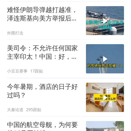
难怪伊朗导弹越打越准，
泽连斯基向美方举报后，
特朗普宣布不打了
外围打击
美司令：不允许任何国家
主宰印太！中国：好，轰
6N就挂一枚弹升空
小豆豆赛事
17跟贴
今年暑期，酒店的日子好
过吗？
大秦论道
295跟贴
中国的航空母舰，为何要