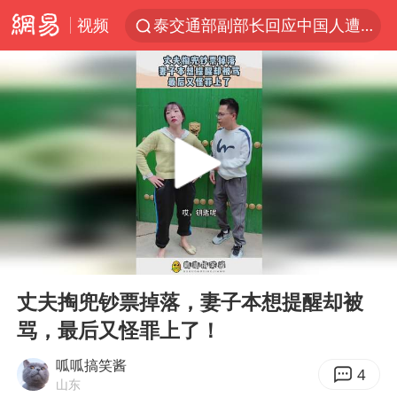
视频
泰交通部副部长回应中国人遭歧视手势
改名后的“青海拉面”店
段绚竞因公牺牲 年仅44岁
1岁宝宝碰坏纸巾盒 宝妈被索赔924元
女子开一天一夜空调后二氧化碳中毒
男子结婚8年3个女儿均非亲生
“空调24小时开着更省电”不实
00:00
00:11
“不建议大家买深色蛋糕”
Play
Ent
full
台风白海豚逼近 暴雨大暴雨来袭
丈夫掏兜钞票掉落，妻子本想提醒却被
骂，最后又怪罪上了！
男子杀人后逃进深山21年活得像野人
985博士后被曝在妻子孕期出轨后续
呱呱搞笑酱
4
山东