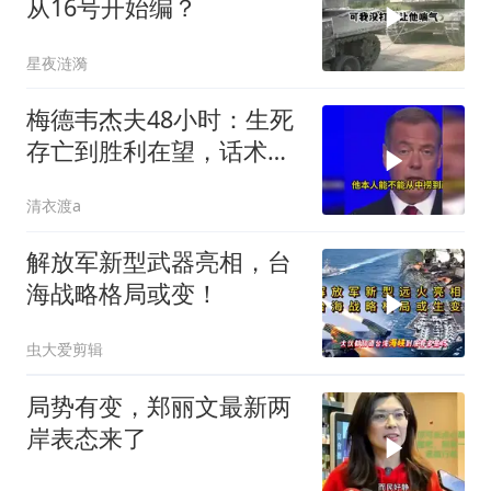
从16号开始编？
星夜涟漪
梅德韦杰夫48小时：生死
存亡到胜利在望，话术变
现实不变
清衣渡a
解放军新型武器亮相，台
海战略格局或变！
虫大爱剪辑
局势有变，郑丽文最新两
岸表态来了