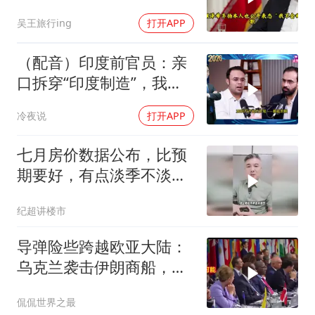
再提
吴王旅行ing
打开APP
（配音）印度前官员：亲
口拆穿“印度制造”，我们
只有组装能力，算不上真
冷夜说
打开APP
正的工业制造
七月房价数据公布，比预
期要好，有点淡季不淡的
味道
纪超讲楼市
导弹险些跨越欧亚大陆：
乌克兰袭击伊朗商船，差
点引爆两场战争的“连环
侃侃世界之最
雷”