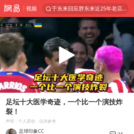
视频
于东来回应胖东来近25年老店年底关闭
白海豚对华东华北影响会大于巴威
浙江省甬江发生2026年第1号洪水
刘嘉玲晒与周星驰合照
独闯南太行的失联女生最后轨迹已确认
香港刷新1884年以来最高气温纪录
央视新主播李秋莹母校发文祝贺
00:00
03:32
上门女婿出轨女邻居多年被判重婚罪
Play
Ent
full
上海全力守护市民“菜篮子”
足坛十大医学奇迹，一个比一个演技炸
裂！
国足U17与阿森纳决赛取消 并列冠军
声明：个人原创，仅供参考
以军士兵把枪口对准中国记者
足球印象CC