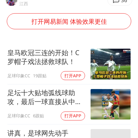
暑期研学游升温 在旅途中增长知识
36
江西
猫咪过火把节被抹成黑猫
打开网易新闻 体验效果更佳
BLG经理辟谣Bin离队
曹颖儿子首次演长剧
“开学三件套”全线暴涨
皇马欧冠三连的开始！C
总书记点赞的非遗苗绣焕发新生机
罗帽子戏法拯救球队！
足球印象CC
19跟贴
打开APP
足坛十大贴地弧线球助
攻，最后一球直接从中线
拐到了点球点！
足球印象CC
6跟贴
打开APP
讲真，是球网先动手