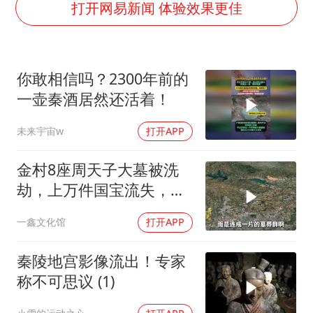
国防部：中国军队坚决反制任何闹海挑衅图谋
打开网易新闻 体验效果更佳
陈幸同晋级WTT横滨冠军赛8强
宇树科技中一签需缴款7.54万元
你敢相信吗？2300年前的
两名乘客在飞机上因调节座椅起冲突
一壶秦酒居然还活着！
女儿为争财产堵门阻挠父亲出殡
未来宇宙w
打开APP
今日立秋你咬秋了吗
夯实基础开新局
金村8座周天子大墓被洗
劫，上万件国宝流失，国
内仅剩3件
一鑫文化馆
打开APP
秦陵地宫影像流出！专家
称不可思议 (1)