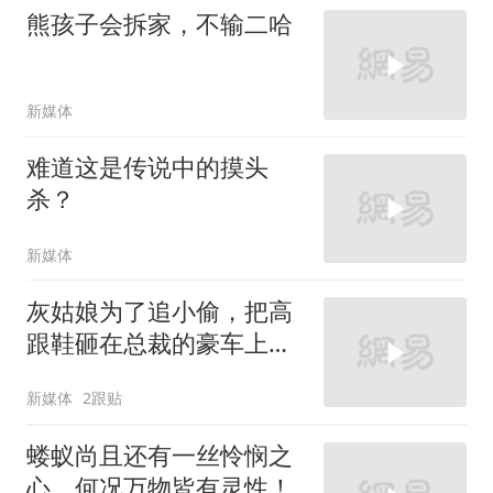
熊孩子会拆家，不输二哈
新媒体
难道这是传说中的摸头
杀？
新媒体
灰姑娘为了追小偷，把高
跟鞋砸在总裁的豪车上，
太霸气了
新媒体
2跟贴
蝼蚁尚且还有一丝怜悯之
心，何况万物皆有灵性！