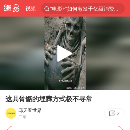
视频
“电影+”如何激发千亿级消费新活力？
日本试射“战斧”导弹，国防部回应
台风白海豚中心风力增强
向鹏0-3不敌张本智和
百花奖开幕式
四川宜宾高县4.9级地震致1死
广东雷州通报特教老师招聘违规事件
00:00
00:16
山东一元代青花杯离奇失踪
Play
Ent
full
“新疆阿勒泰八月能滑雪”不实
这具骨骼的埋葬方式极不寻常
刘国正说向鹏打得很窝囊
邱天看世界
2
广东
我国外贸延续良好增长态势