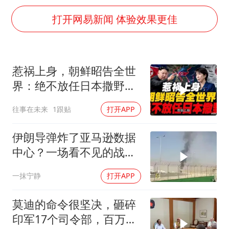
哈马斯称坚持加沙停火协议路线图
打开网易新闻 体验效果更佳
香港刷新1884年以来最高气温纪录
上门女婿出轨女邻居多年被判重婚罪
浙江近300条预警生效中 今夜大部暴雨
惹祸上身，朝鲜昭告全世
央视新主播李秋莹母校发文祝贺
界：绝不放任日本撒野！
国足U17与阿森纳决赛取消 并列冠军
高市还能硬撑多久
往事在未来
1跟贴
打开APP
总书记点赞的非遗苗绣焕发新生机
伊朗导弹炸了亚马逊数据
中心？一场看不见的战争
正在改写规则
一抹宁静
打开APP
莫迪的命令很坚决，砸碎
印军17个司令部，百万印