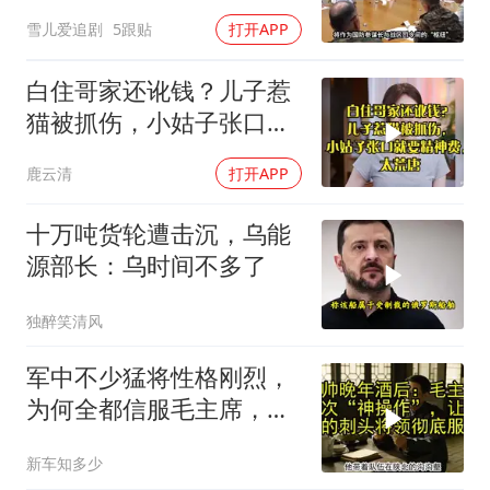
军知道要变天了
雪儿爱追剧
5跟贴
打开APP
白住哥家还讹钱？儿子惹
猫被抓伤，小姑子张口就
要精神费，太荒唐
鹿云清
打开APP
十万吨货轮遭击沉，乌能
源部长：乌时间不多了
独醉笑清风
军中不少猛将性格刚烈，
为何全都信服毛主席，这
份大智慧值得感悟
新车知多少