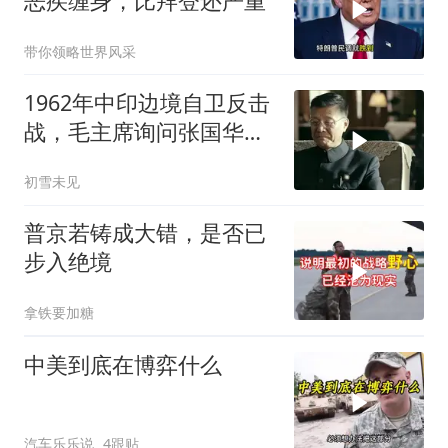
恶疾缠身，比拜登还严重
带你领略世界风采
1962年中印边境自卫反击
战，毛主席询问张国华能
否获胜
初雪未见
普京若铸成大错，是否已
步入绝境
拿铁要加糖
中美到底在博弈什么
汽车乐乐说
4跟贴