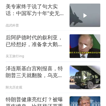
美专家终于说了句大实
话：中国军力十年“史无前
例”狂飙，美国这次真坐不
战武科普
住了
后阿萨德时代的叙利亚，
已经想好，准备拿大鹅石
油叩响西方大门
吴王旅行ing
泽连斯基白宫刚报喜，特
朗普三天就翻脸，乌克兰
最想要的导弹没了
附允历史观
特朗普健康亮红灯？被曝