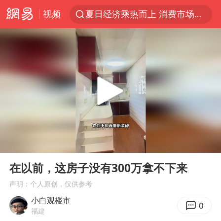
视频
夏日经济乘热而上 消费市场向新而行
百花奖短剧荣誉单元在京举办
江西警方通报：一男子酒驾致7人受伤
陈丽君提名百花奖最佳新人奖
浙江省甬江发生2026年第1号洪水
独闯南太行的失联女生最后轨迹已确认
白海豚对华东华北影响会大于巴威
00:00
00:43
《披荆斩棘2026》阵容官宣
Play
Ent
full
于东来回应胖东来近25年老店年底关闭
在以前，这房子没有300万拿不下来
肖国栋晋级 特鲁姆普爆冷出局
声明：个人原创，仅供参考
小白观楼市
BLG经理辟谣Bin离队
0
福建