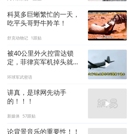
科莫多巨蜥繁忙的一天，
吃平头哥野牛羚羊！
舒克动物记
1跟贴
被40公里外火控雷达锁
定，菲律宾军机掉头就
跑，欧盟1500万也救不了
环球军武密语
场
讲真，是球网先动手
的！！！
新媒体
57跟贴
论背景音乐的重要性！！