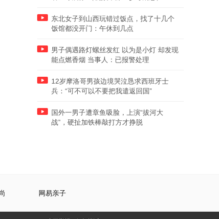
东北女子到山西玩错过饭点，找了十几个
饭馆都没开门：午休到几点
男子偶遇路灯螺丝发红 以为是小灯 却发现
能点燃香烟 当事人：已报警处理
12岁摩洛哥男孩边境哭泣恳求西班牙士
兵：“可不可以不要把我遣返回国”
国外一男子遭章鱼吸脸，上演“拔河大
战”，硬扯加铁棒敲打方才挣脱
尚
网易亲子