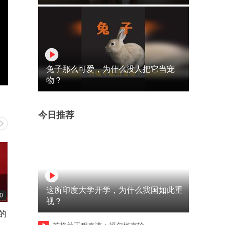
兔子那么可爱，为什么没人把它当宠
物？
今日推荐
这所印度大学开学，为什么我国如此重
0
00:33
03:09
视？
的
韩红的即兴创作能力怎么样？
#同济大学取消全员长聘#高
仆
教师不可能躺平#这股风是要