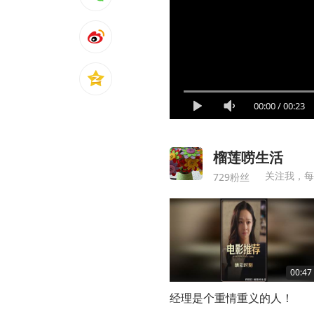
00:00
/
00:23
榴莲唠生活
关注我，每
729粉丝
00:47
经理是个重情重义的人！