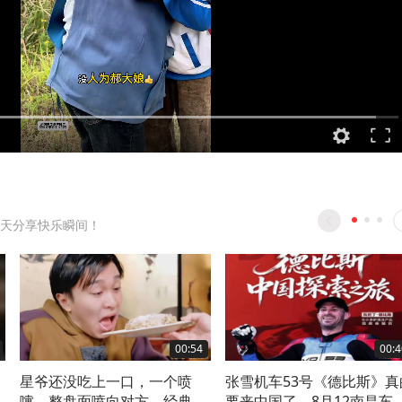
天分享快乐瞬间！
00:54
00:4
星爷还没吃上一口，一个喷
张雪机车53号《德比斯》真
嚏，整盘面喷向对方，经典爆
要来中国了，8月12南昌车