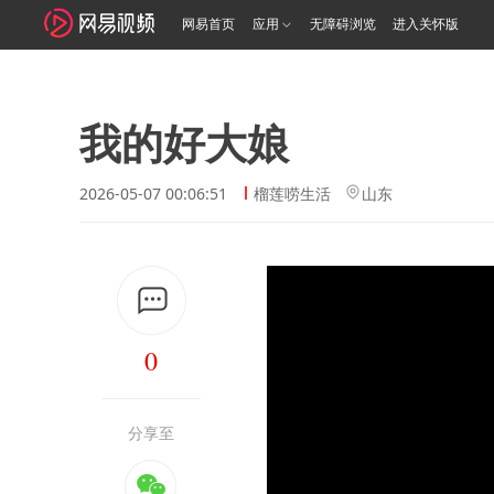
网易首页
应用
无障碍浏览
进入关怀版
我的好大娘
2026-05-07 00:06:51
榴莲唠生活
山东
0
分享至