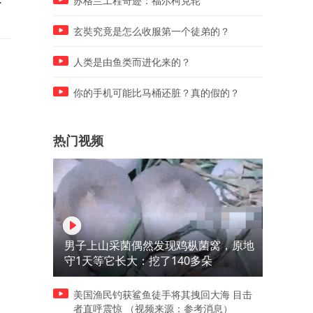
苏格兰工程奇迹：福尔柯克轮
吹起来了
玄奘究竟是怎么收服第一个徒弟的？
人类是由鱼类而进化来的？
你的手机可能比马桶还脏？真的假的？
热门视频
男子上山采菌偶然发现鸡枞菌窝，原地
守1天等它长大：挖了140多朵
美国渔民钓获鲨鱼徒手将其拽回大海 目击
者直呼震惊 （视频来源：参考消息）