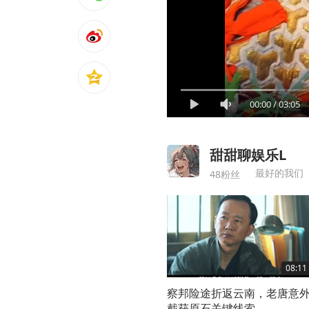
00:00
/
03:05
甜甜聊娱乐L
最好的我们
48粉丝
08:11
察邦险途折返云南，老唐意
截获原石关键线索