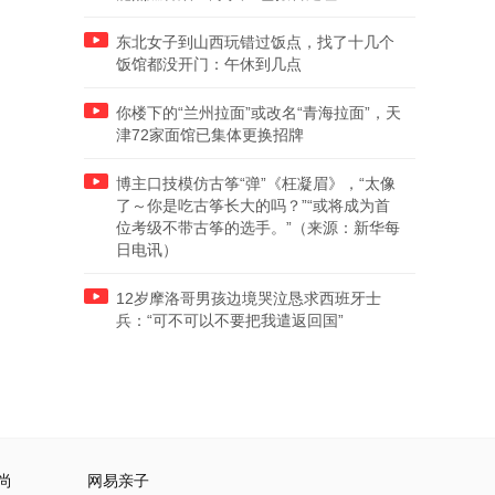
东北女子到山西玩错过饭点，找了十几个
饭馆都没开门：午休到几点
你楼下的“兰州拉面”或改名“青海拉面”，天
津72家面馆已集体更换招牌
博主口技模仿古筝“弹”《枉凝眉》，“太像
了～你是吃古筝长大的吗？”“或将成为首
位考级不带古筝的选手。”（来源：新华每
日电讯）
12岁摩洛哥男孩边境哭泣恳求西班牙士
兵：“可不可以不要把我遣返回国”
尚
网易亲子