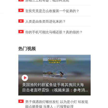
苏格兰工程奇迹：福尔柯克轮
玄奘究竟是怎么收服第一个徒弟的？
人类是由鱼类而进化来的？
你的手机可能比马桶还脏？真的假的？
热门视频
美国渔民钓获鲨鱼徒手将其拽回大海
目击者直呼震惊 （视频来源：参考消
息）
男子偶遇路灯螺丝发红 以为是小灯 却发现
能点燃香烟 当事人：已报警处理