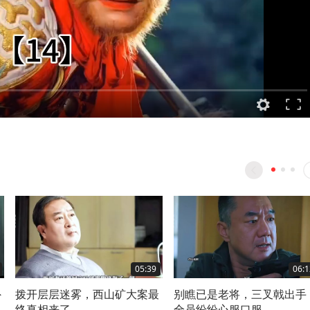
05:39
06:1
外
拨开层层迷雾，西山矿大案最
别瞧已是老将，三叉戟出手
终真相来了
全员纷纷心服口服