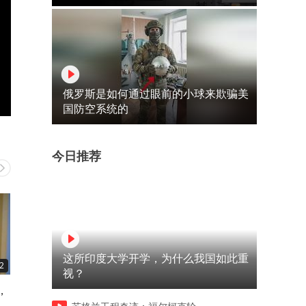
俄罗斯是如何通过眼前的小球来欺骗美
国防空系统的
今日推荐
这所印度大学开学，为什么我国如此重
2
06:00
06:15
视？
，
被众人低估的大背头，凭硬核
大棍子性情刚烈火爆，受不
实力狠狠证明了自己
半点委屈，从来不吃窝囊气