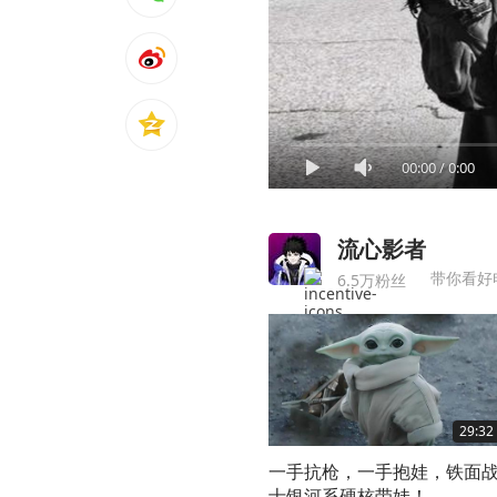
00:00
/
0:00
流心影者
带你看好
6.5万粉丝
29:32
一手抗枪，一手抱娃，铁面
士银河系硬核带娃！