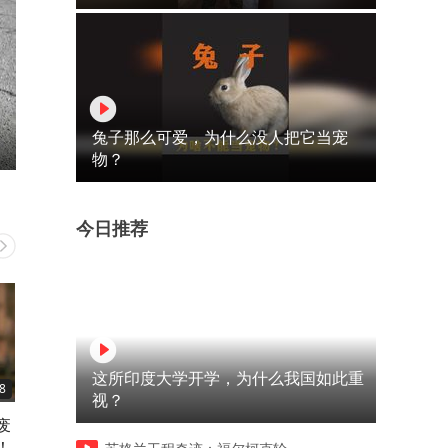
兔子那么可爱，为什么没人把它当宠
物？
今日推荐
这所印度大学开学，为什么我国如此重
8
34:16
28:04
视？
废
从废物到超级英雄，谁不想有
千万不要随便许愿，实现了
！
钢铁侠这样的爹！
不一定扛得住！