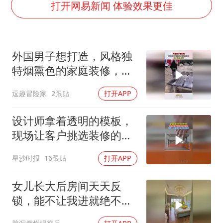
老挝国会主席赛宋蓬逝世
打开网易新闻 体验效果更佳
《欢迎来龙餐馆》口碑
白海豚将正面袭击贯穿浙江
外国男子想打造，风格独
酒店回应车内过夜被收150元
特烟熏色的家庭装修，老
黄金牛市回来了吗
外果然会玩！
逗趣冒险家
2跟贴
打开APP
乐享全民健身 共筑健康中国
设计师拿着透明的模板，
现场让客户挑选装修的颜
色，网友：这是哪个天才
星沙时报
16跟贴
打开APP
想出来的
女儿长大后房间天天反
锁，能不让我进就绝不让
我进，有没有同款女