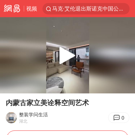
视频
马克·艾伦退出斯诺克中国公开赛
微信又有新功能，你可以“撤回”你的撤回了！
新疆优化调整景区内自驾服务费
上四休三，但降薪1000元，你接受吗？
情侣平潭拍日出坠崖1死1伤
茅台部分直营店飞天茅台提价
商场现钱学森巨幅海报 负责人回应
00:00
00:30
36岁男演员成景区NPC后人气爆棚
Play
Ent
full
全民健身事业高质量发展
内蒙古家立美诠释空间艺术
台当局重金为“台独”织“皇帝新衣”
整装学问生活
0
湖北
几元成本的AI广告导致千万市值蒸发