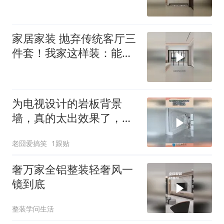
没想到鞋柜
家居家装 抛弃传统客厅三
件套！我家这样装：能
躺、能学、能
为电视设计的岩板背景
墙，真的太出效果了，简
约大气还耐看！
老囧爱搞笑
1跟贴
奢万家全铝整装轻奢风一
镜到底
整装学问生活