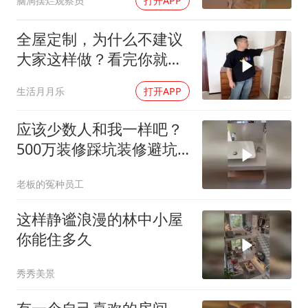
脑洞摆烂观察员
打开APP
全屋定制，为什么不建议
大家这样做？看完你就明
白了！
生活月月乐
打开APP
应该少数人和我一样吧？
500万装修踩坑装修避坑
强迫症我家已
老板的冤种员工
这样静谧浪漫的林中小屋
你能住多久
秀秀美景