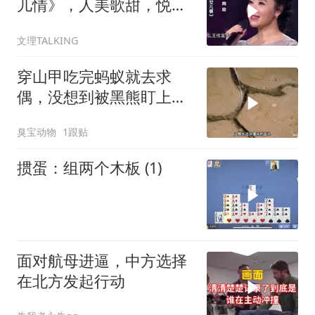
儿情》，人美歌甜，悦耳
舒心！
文理TALKING
穿山甲吃完蚂蚁就去求
偶，没想到被黑熊盯上
了！
臭宝动物
1跟贴
掼蛋：组两个木板 (1)
面对航母进逼，中方选择
在北方发起行动