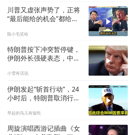
川普又虚张声势了，正将
“最后能给的机会”都给伊
朗！台媒点评
陈小毛笑哈
特朗普按下冲突暂停键，
伊朗外长强硬表态，中东
局势为何骤然生变？
小雪有话说
伊朗发起“斩首行动”，24
小时后，特朗普取消行
动？美开始撤侨
早起的鸟儿有饭吃
周旋演唱西游记插曲《女