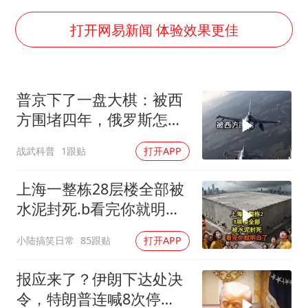
泰国枪击案凶手先杀祖父母后行凶
宇树科技中一签需缴款7.54万元
打开网易新闻 体验效果更佳
国防部：坚决反制任何闹海挑衅图谋
台湾海峡南口北上船舶实施交通管制
普京下了一盘大棋：被西
“新疆阿勒泰八月能滑雪”不实
方围堵四年，俄罗斯怎么
福建泉州市委书记张毅恭被查
反倒打出了国运翻盘？
战武科普
1跟贴
打开APP
山东潍坊发布大风黄色预警
东方之约 相约未来
上海一整栋28层楼全部被
水泥封死.b看完你就明白
了..s
小陆搞笑日常
85跟贴
打开APP
报应来了？伊朗下达处决
令，特朗普连喊8次停