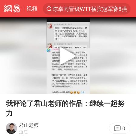
视频
陈幸同晋级WTT横滨冠军赛8强
上半年我国机械工业经济运行稳中有进
我国货物贸易进出口超30万亿元
佛山通报笔试前13被淘汰后5名进体检
河南撤回“领导带薪错峰休假”通知
四川宜宾市高县发生4.9级地震
台风白海豚加强
00:00
00:13
超颖电子拟投资20.86亿建设新项目
Play
Ent
full
向鹏0-3不敌张本智和
我评论了君山老师的作品：继续一起努
力
广东雷州通报特教老师招聘违规事件
“立秋的第一杯奶茶”又爆单了
君山老师
0
浙江