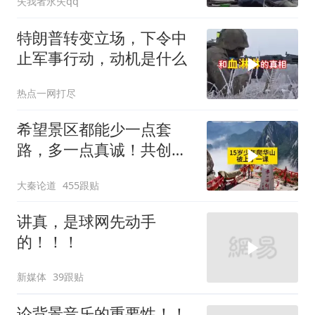
失我者永失qq
特朗普转变立场，下令中
止军事行动，动机是什么
热点一网打尽
希望景区都能少一点套
路，多一点真诚！共创良
好旅游环境！
大秦论道
455跟贴
讲真，是球网先动手
的！！！
新媒体
39跟贴
论背景音乐的重要性！！