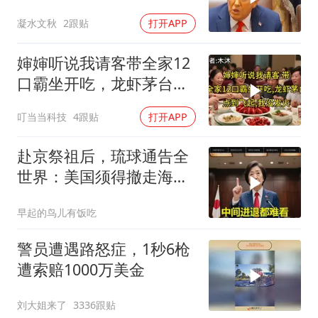
手，海外资产遭清算
凝水文秋
2跟贴
打开APP
婶婶听说我请客带全家12
口霸坐开吃，龙虾茅台点
到飞起，我没发
叮当当科技
4跟贴
打开APP
赴京祭祖后，琉球通告全
世界：美国须得撤走海马
斯，日本陷入被动
早起的鸟儿有饭吃
警员遭遇路怒症，1秒6枪
遭索赔1000万美金
刘大姐来了
3336跟贴