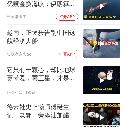
亿赎金换海峡：伊朗算准
了特朗普不敢还手
王同学来了
打开APP
越南，正逐步告别中国这
艘经济大船
失我者永失qq
打开APP
它只有一颗心，却比地球
更懂爱，冥王星，才是太
阳系最孤独的
冯哥科普
1跟贴
德云社史上懒师傅诞生
记！老郭一旁添油加醋