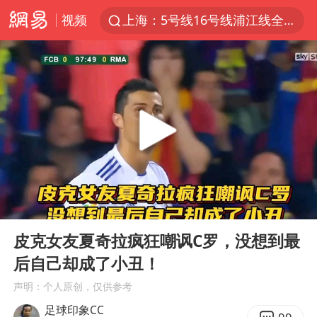
上海：5号线16号线浦江线全线停运
视频
上海全域长途客运班次全部停运
王传君 《披荆斩棘》
国足U17与阿森纳决赛取消 并列冠军
王艺迪2-4不敌张本美和止步4强
上门女婿出轨女邻居多年被判重婚罪
女子离婚后发现男方婚内与第三者育子
00:00
01:41
以军士兵把枪口对准中国记者
Play
Ent
36岁男演员史元庭入职景区当NPC
full
皮克女友夏奇拉疯狂嘲讽C罗，没想到最
浙江海域将现5到8米巨浪到狂浪
后自己却成了小丑！
2025年小学教师减少13.19万
声明：个人原创，仅供参考
足球印象CC
泰国：高度重视中国游客旅游体验