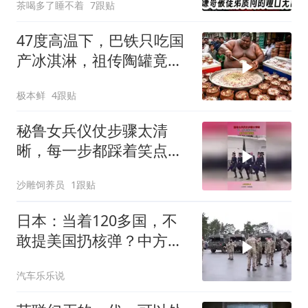
茶喝多了睡不着
7跟贴
47度高温下，巴铁只吃国
产冰淇淋，祖传陶罐竟还
能自动降温
极本鲜
4跟贴
秘鲁女兵仪仗步骤太清
晰，每一步都踩着笑点，
脚不麻算我输！
沙雕饲养员
1跟贴
日本：当着120多国，不
敢提美国扔核弹？中方：
你不提，我提！
汽车乐乐说