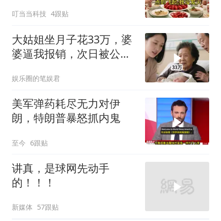
到飞起，我没发
叮当当科技
4跟贴
大姑姐坐月子花33万，婆
婆逼我报销，次日被公公
打进医院，我笑了
娱乐圈的笔娱君
美军弹药耗尽无力对伊
朗，特朗普暴怒抓内鬼
至今
6跟贴
讲真，是球网先动手
的！！！
新媒体
57跟贴