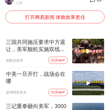
99
江西
于东来直播和胖东来核心团队开会
打开网易新闻 体验效果更佳
王艺迪无缘横滨赛决赛
上海大部迎大暴雨
《龙餐馆》 冲奖
三国共同施压要求中方退
构建更高水平的全民健身公共服务体系
让，美军舰机实施双线抵
近，南海被划为禁区，
老酖说体育
打开APP
轰-6K已挂弹
中美一旦开打，战场会在
哪
篮球阿里老乡
打开APP
三记重拳砸向美军，3000