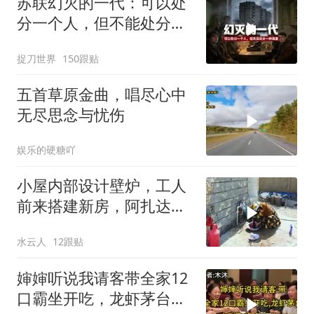
苏联幻灭的一代：可以处
分一个人，但不能处分一
种渴望
捉刀世界
150跟贴
五首草原金曲，唱尽心中
无尽思念与忧伤
娱乐的硬糖吖
小屋内部设计壁炉，工人
前来搭建新房，阿扎达思
念卡迪尔
水云人
12跟贴
婶婶听说我请客带全家12
口霸坐开吃，龙虾茅台点