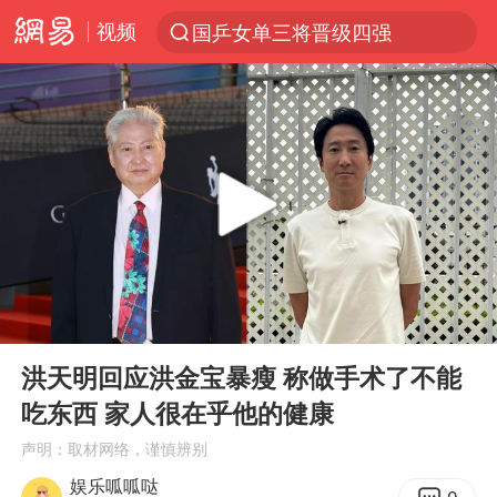
视频
国乒女单三将晋级四强
光影经济撬动暑期消费新蓝海
陈思诚零点晒照为佟丽娅庆生
郑丽文：台湾从来没有“独立”过
央视新主播李秋莹孙亚鹏亮相
几元成本的AI广告导致千万市值蒸发
情侣平潭拍日出坠崖1死1伤
00:00
01:01
老挝国会主席赛宋蓬逝世
Play
Ent
full
茅台部分直营店飞天茅台提价
洪天明回应洪金宝暴瘦 称做手术了不能
吃东西 家人很在乎他的健康
白海豚将正面袭击贯穿浙江
声明：取材网络，谨慎辨别
酒店回应车内过夜被收150元
娱乐呱呱哒