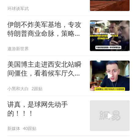
工现在急成啥样了
环球谈军武
伊朗不炸美军基地，专攻
特朗普商业命脉，策略高
明
遨游新世界
美国博主走进西安北站瞬
间僵住，看着候车厅久久
说不出话语
小黑和大白
2跟贴
讲真，是球网先动手
的！！！
新媒体
40跟贴