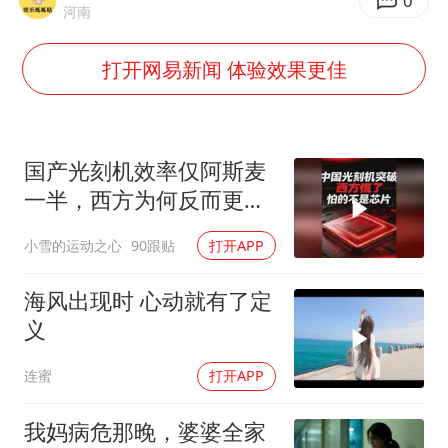
黄金牛市回来了吗
0
河南
酒店花洒现排泄物住客索赔遭拒
打开网易新闻 体验效果更佳
杭州全市有序停课
夏日经济乘“热”而上 消费市场向“新”而行
36岁男演员成景区NPC后人气爆棚
国产光刻机效率仅阿斯麦
新疆优化调整景区内自驾服务费
一半，西方为何反而更
慌？
全民健身事业高质量发展
小雪的运动之心
90跟贴
打开APP
乐享全民健身 共筑健康中国
海风出现时 心动就有了定
义
连蜜
打开APP
我妈病危那晚，婆婆全家