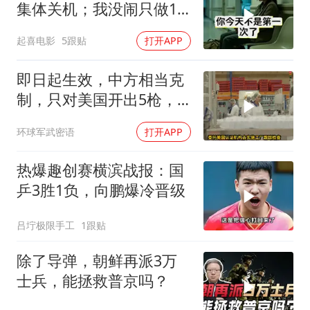
集体关机；我没闹只做1
事，6天后她打来电话：
起喜电影
5跟贴
打开APP
你是不是疯了？
即日起生效，中方相当克
制，只对美国开出5枪，
商务部二号令颁布
环球军武密语
打开APP
热爆趣创赛横滨战报：国
乒3胜1负，向鹏爆冷晋级
吕坾极限手工
1跟贴
除了导弹，朝鲜再派3万
士兵，能拯救普京吗？