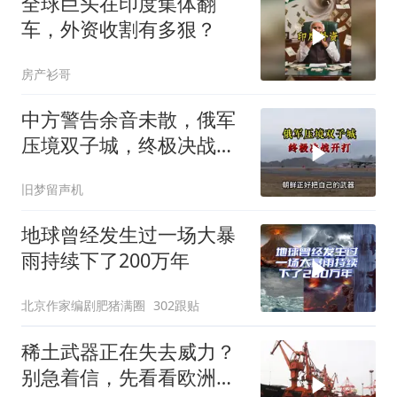
全球巨头在印度集体翻
车，外资收割有多狠？
房产衫哥
中方警告余音未散，俄军
压境双子城，终极决战开
打，俄向亚洲借兵
旧梦留声机
地球曾经发生过一场大暴
雨持续下了200万年
北京作家编剧肥猪满圈
302跟贴
稀土武器正在失去威力？
别急着信，先看看欧洲军