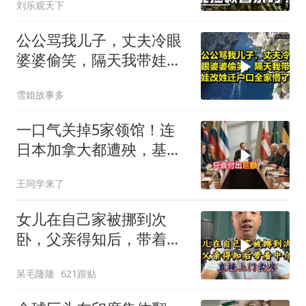
刘乐观天下
公公骂我儿子，丈夫冷眼
婆婆偷笑，隔天我带娃改
姓迁户口全家懵了！
雪姐故事多
一口气关掉5家领馆！连
日本加拿大都遭殃，基辛
格临终遗言真应验了
王同学来了
女儿在自己家被挪到次
卧，父亲得知后，带着中
介直接上门卖房
呆毛隆隆
621跟贴