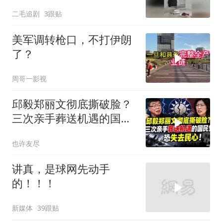
二毛追剧
3跟贴
美军调转枪口，不打伊朗
了？
周哥一影视
邱毅郑丽文彻底撕破脸？
三次亲手葬送机遇的国民
党，恐失去民心
也许友尽
讲真，是球网先动手
的！！！
新媒体
39跟贴