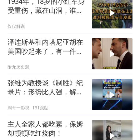
1934年，18岁的小红军身
受重伤，藏在山洞，谁料
被民团头目发现
仅仅解说
泽连斯基和内塔尼亚胡在
美国吵起来了，有一件事
让他俩都很愤怒
附允历史观
张维为教授谈《制胜》纪
录片：形势比人强，解放
军能打败美军航母！
周哥一影视
131跟贴
主人全家人都吃素，保姆
却顿顿吃红烧肉！