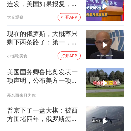
连发，美国如果报复，我
们奉陪到底
大光观察
打开APP
现在的俄罗斯，大概率只
剩下两条路了：第一，把
吞进去的地盘全部吐出来
小怪吃美食
打开APP
美国国务卿鲁比奥发表一
项声明，公布美方一项重
要决定
慕名而来只为你
普京下了一盘大棋：被西
方围堵四年，俄罗斯怎么
反倒打出了国运翻盘？