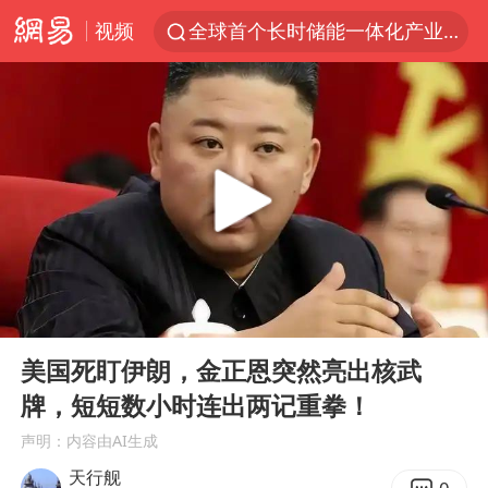
视频
全球首个长时储能一体化产业园量产
台风白海豚已进入24小时警戒线
中巨芯：上半年归母净利润1405.77万元
中国女篮70-67险胜尼日利亚女篮
四川宜宾市高县4.9级地震致1人死亡
台风白海豚或吞并鲸鱼 登陆地点更新
U17国足三连胜晋级明日之星半决赛
00:00
08:02
胜宏科技：股票交易异常波动
Play
Ent
full
美股存储板块集体大跌
美国死盯伊朗，金正恩突然亮出核武
牌，短短数小时连出两记重拳！
秋天的第一杯奶茶到底有多火
声明：内容由AI生成
国防部：坚决反制任何闹海挑衅图谋
天行舰