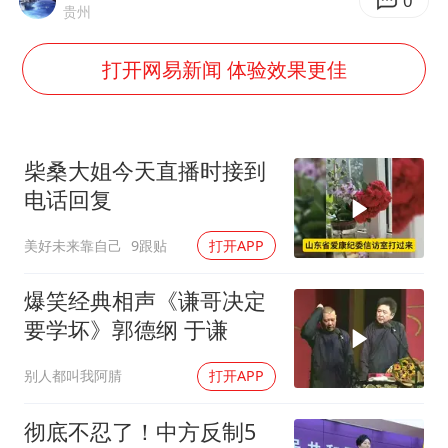
国乒男单横滨冠军赛全军覆没
0
贵州
“今天得有40℃了吧 为啥还不预警”
打开网易新闻 体验效果更佳
日本试射“战斧”导弹，国防部回应
胡彦斌韩磊 谁帮谁
胡彦斌获《歌手2026》歌王
柴桑大姐今天直播时接到
夯实基础开新局
电话回复
美好未来靠自己
9跟贴
打开APP
爆笑经典相声《谦哥决定
要学坏》郭德纲 于谦
别人都叫我阿腈
打开APP
彻底不忍了！中方反制5