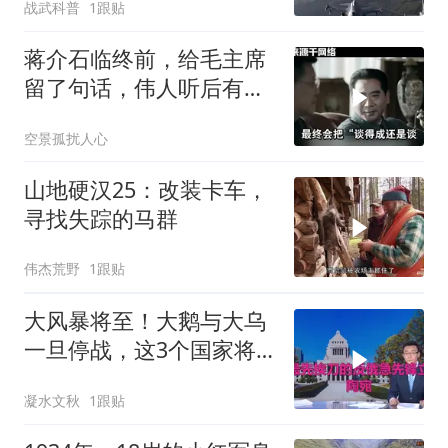
战武科普
1跟贴
蒋介石临终前，给毛主席
留了句话，伟人听后有什
么样的反应？
空景孤扰人心
山地硬汉25：改装卡车，
寻找失踪的马群
伟杰荒野
1跟贴
大风暴将至！大鹅与大乌
一旦停战，这3个国家将
直接迎来灭国崩盘
凝水文秋
1跟贴