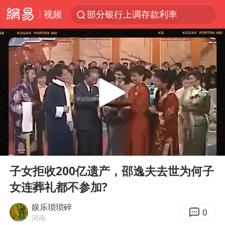
视频
部分银行上调存款利率
小沈阳加盟《披荆斩棘》
新疆生产建设兵团生态环境局原局长被查
朱一龙的鼻子怎么了
上海暴雨已致多处积水
三预警齐发 11个省份有大到暴雨
上海地铁4条线路全线停运
00:00
03:38
上海鼓励居家办公
Play
Ent
full
4.2平卫生间补漏注胶花1.55万
子女拒收200亿遗产，邵逸夫去世为何子
女连葬礼都不参加?
国乒连续两站无缘冠军
5万小车卖不动 微型代步车集体遇冷
娱乐琐琐碎
0
河南