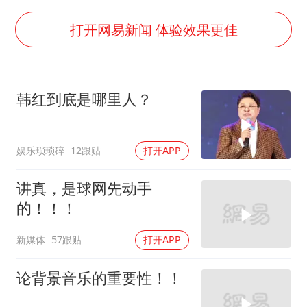
湖北启动重大气象灾害三级应急响应
白海豚路径图
打开网易新闻 体验效果更佳
周星驰妈妈现身香港首映礼
56岁刘奕君跟13岁女儿合跳
韩红到底是哪里人？
大疆错失宇树
从科技创新看开局起步的时与势
娱乐琐琐碎
12跟贴
打开APP
讲真，是球网先动手
的！！！
新媒体
57跟贴
打开APP
论背景音乐的重要性！！