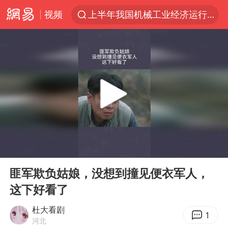
视频
上半年我国机械工业经济运行稳中有进
汪峰阻止14岁女儿买大牌
朱雨玲晋级WTT横滨冠军赛女单八强
美国将对多晶硅衍生品加征15%关税
陕西省委书记赶赴柞水县杏坪镇
泰国校园枪击案死亡人数升至7人
官方通报教师招聘笔试前13名被淘汰
00:00
01:48
27岁女子组织卖淫集团被悬赏通缉
Play
Ent
full
女孩摆摊卖菌子时收到北大通知书
匪军欺负姑娘，没想到撞见便衣军人，
这下好看了
改名后的“青海拉面”店
广岛核爆81周年央视播《奥本海默》
杜大看剧
1
河北