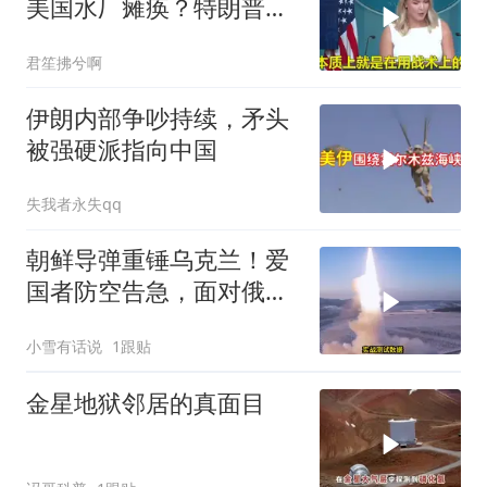
美国水厂瘫痪？特朗普却
先把锅甩给民主党
君笙拂兮啊
伊朗内部争吵持续，矛头
被强硬派指向中国
失我者永失qq
朝鲜导弹重锤乌克兰！爱
国者防空告急，面对俄朝
联手，泽连斯基到底有多
小雪有话说
1跟贴
绝望？
金星地狱邻居的真面目