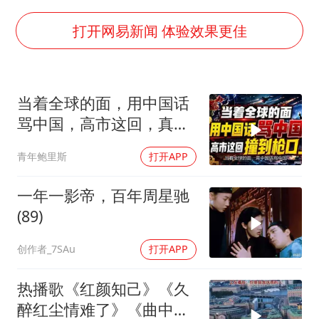
公司“上四休三”但要降薪1000元
男子杀人后逃进深山21年活得像野人
打开网易新闻 体验效果更佳
70多岁父亲独自坐车到上海看望女儿
OpenAI为免费用户升级GPT-5.6 Luna
当着全球的面，用中国话
“中国蔬菜之乡”最高温达41.8℃
骂中国，高市这回，真是
985博士后被曝在妻子孕期出轨后续
自己撞到了枪口上
青年鲍里斯
打开APP
如何把百年大党建设得更加坚强有力？
一年一影帝，百年周星驰
(89)
创作者_7SAu
打开APP
热播歌《红颜知己》《久
醉红尘情难了》《曲中