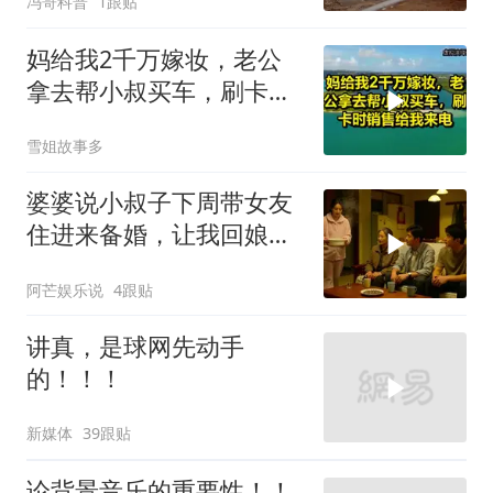
冯哥科普
1跟贴
妈给我2千万嫁妆，老公
拿去帮小叔买车，刷卡时
销售给我来电！
雪姐故事多
婆婆说小叔子下周带女友
住进来备婚，让我回娘家
住2个月，我点头
阿芒娱乐说
4跟贴
讲真，是球网先动手
的！！！
新媒体
39跟贴
论背景音乐的重要性！！