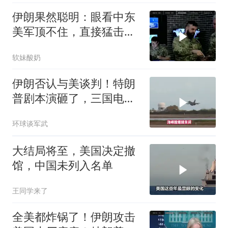
伊朗果然聪明：眼看中东
美军顶不住，直接猛击要
害，特朗普怂了
软妹酸奶
伊朗否认与美谈判！特朗
普剧本演砸了，三国电话
打爆德黑兰表忠心
环球谈军武
大结局将至，美国决定撤
馆，中国未列入名单
王同学来了
全美都炸锅了！伊朗攻击