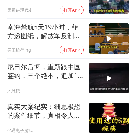
人》《伱是陪我风雨的
黑哥讲现代史
打开APP
人》
南海禁航5天19小时，菲
方递图纸，解放军反制组
合拳已到位
吴王旅行ing
打开APP
尼日尔后悔，重新跟中国
签约，三个绝不，追加10
亿！
地球记
真实大案纪实：细思极恐
的案件细节，真相令人脊
背发凉
亿通电子游戏