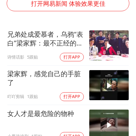
外交部发言人就广岛核爆81周年等答记者问
打开网易新闻 体验效果更佳
贵州轮胎子公司获美国退税8136万
吉林一“温度计大楼”读数爆表
兄弟处成爱慕者，乌鸦“表
27岁女子成组织卖淫集团主犯被通缉
白”梁家辉：最不正经的黑
感觉全东北都在等7号
帮片
诗情话影
5跟贴
打开APP
80后女柜员逆袭成4200亿银行副行长
奋进开新局 实干挑大梁
梁家辉，感觉自己的手脏
了
吖吖剪辑
1跟贴
打开APP
女人才是最危险的物种