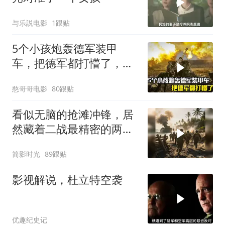
与乐説电影
1跟贴
5个小孩炮轰德军装甲
车，把德军都打懵了，战
争片
憨哥哥电影
80跟贴
看似无脑的抢滩冲锋，居
然藏着二战最精密的两栖
登陆作战体系
简影时光
89跟贴
影视解说，杜立特空袭
优趣纪史记