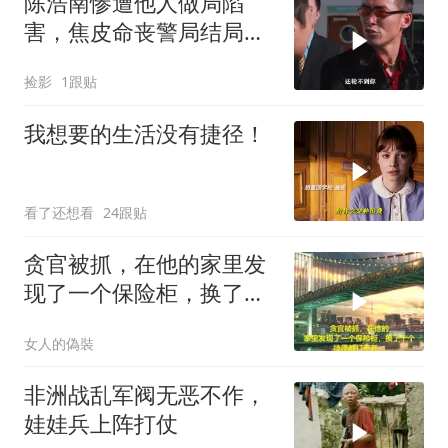
陈浩南惨遭他人做局陷
害，焦皮命丧警局结局悲
惨，江湖风云暗藏多少阴
捡影
1跟贴
谋
我想要的生活没有捷径！
看了还想看
24跟贴
贪官被抓，在他的家里发
现了一个保险柜，换了十
个技师都打不开
女人的偽裝
非洲战乱军阀无恶不作，
娃娃兵上阵打仗