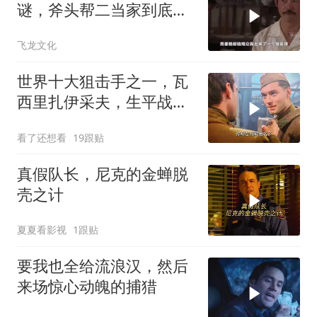
谜，斧头帮二当家到底是
被谁干飞的？
飞龙文化
世界十大狙击手之一，瓦
西里扎伊采夫，生平战绩
0：400！
看了还想看
19跟贴
真假队长，尼克的金蝉脱
壳之计
夏夏看影视
1跟贴
要我也全给流浪汉，然后
来场惊心动魄的捕猎