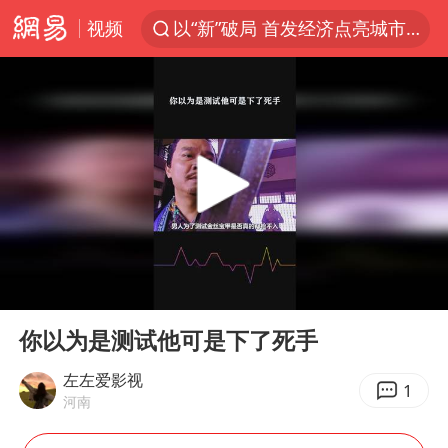
视频
以“新”破局 首发经济点亮城市消费活力
中方回应是否开采太平洋海底稀土资源
台风白海豚进入48小时警戒线
佛得角门将亮相智利俱乐部主场
看守所辅警收受10万获刑1年
宇树科技发行价格150.80元/股
CIA被曝已秘密设立古巴工作组
00:00
00:27
泰国一女公务员妆容引争议 本人回应
Play
Ent
full
U17国足1分钟轰2球
你以为是测试他可是下了死手
宇树科技王兴兴身家有望超200亿元
左左爱影视
1
河南
陈熠叫医疗暂停被驳回 带伤遭逆转