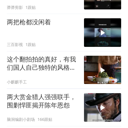
莽莽剪影
1跟贴
两把枪都没闲着
三百影视
1跟贴
这个翻拍拍的真好，有我
们国人自己独特的风格魅
力
小麒麒手工
两大赏金猎人强强联手，
围剿悍匪揭开陈年恩怨
脑洞编剧小剧场
166跟贴