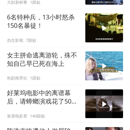
大財新鲜事
1跟贴
6名特种兵，13小时怒杀
150名暴徒！
勿念影视
7跟贴
女主拼命逃离游轮，殊不
知自己早已死在海上
热剧推荐社
1跟贴
好莱坞电影中的离谱幕
后，请蟑螂演戏花了50万
美元
靠谱电影君
140跟贴