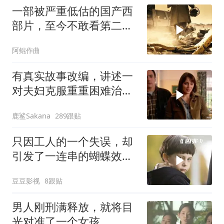
一部被严重低估的国产西
部片，至今不敢看第二
遍，全是人性！
阿鲲作曲
有真实故事改编，讲述一
对夫妇克服重重困难治疗
自闭症孩子的故事
鹿鲨Sakana
289跟贴
只因工人的一个失误，却
引发了一连串的蝴蝶效
应！惊悚片《凶兆》
豆豆影视
8跟贴
男人刚刑满释放，就将目
光对准了一个女孩