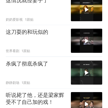
这情况就怪妻子了
奶奶爱影视
1跟贴
这刀耍的和玩似的
世界看剧
1跟贴
杀疯了彻底杀疯了
静静剧场
1跟贴
听说毙了他，还是梁家辉
受不了自己加的戏！