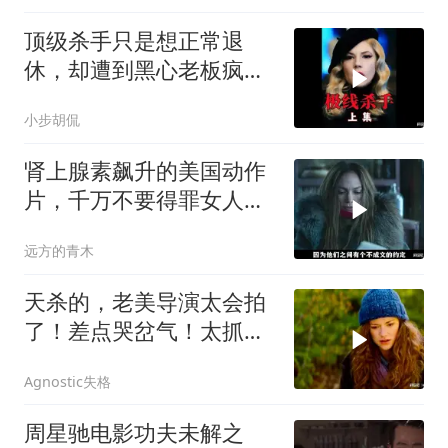
顶级杀手只是想正常退
休，却遭到黑心老板疯狂
追杀！《极线杀手》
小步胡侃
肾上腺素飙升的美国动作
片，千万不要得罪女人，
狠起来比男人凶猛
远方的青木
天杀的，老美导演太会拍
了！差点哭岔气！太抓心
了！看一次哭一次
Agnostic失格
周星驰电影功夫未解之